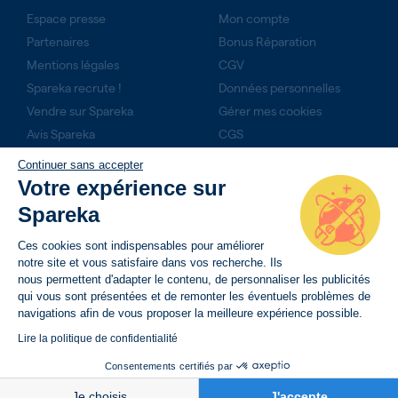
Espace presse
Mon compte
Partenaires
Bonus Réparation
Mentions légales
CGV
Spareka recrute !
Données personnelles
Vendre sur Spareka
Gérer mes cookies
Avis Spareka
CGS
Technicien expert ?
Continuer sans accepter
Rejoignez-nous
Votre expérience sur
Produits du mois
Spareka
NOS ENGAGEMENTS
Ces cookies sont indispensables pour améliorer
notre site et vous satisfaire dans vos recherche. Ils
14 jours pour retourner son produit
nous permettent d'adapter le contenu, de personnaliser les publicités
qui vous sont présentées et de remonter les éventuels problèmes de
Livraison rapide avec suivi de commande
navigations afin de vous proposer la meilleure expérience possible.
Paiement sécurisé
Lire la politique de confidentialité
Consentements certifiés par
37,18 €
AJOUTER AU PANIER
Je choisis
J'accepte