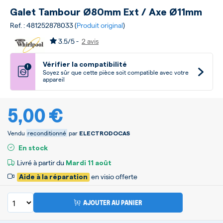
Galet Tambour Ø80mm Ext / Axe Ø11mm
Ref. : 481252878033 (
Produit original
)
3.5/5 -
2 avis
Vérifier la compatibilité
!
Soyez sûr que cette pièce soit compatible avec votre
appareil
5,00 €
Vendu
reconditionné
par
ELECTRODOCAS
En stock
Livré à partir du
Mardi
11 août
en visio offerte
Aide à la réparation
AJOUTER AU PANIER