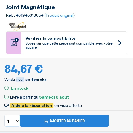
Joint Magnétique
Ref. : 481946818064 (
Produit original
)
Vérifier la compatibilité
!
Soyez sûr que cette pièce soit compatible avec votre
appareil
84,67 €
Vendu
neuf
par
Spareka
En stock
Livré à partir du
Samedi
8 août
en visio offerte
Aide à la réparation
AJOUTER AU PANIER