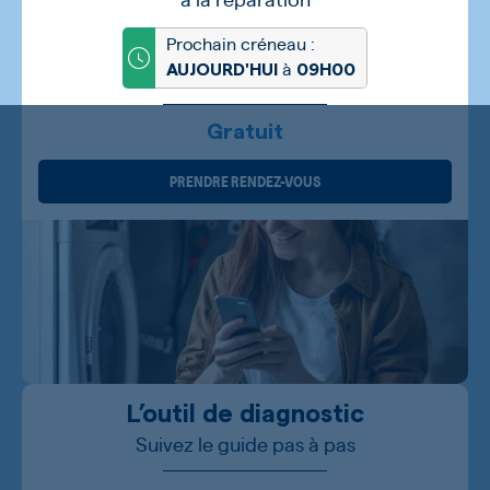
Prochain créneau :
à
AUJOURD'HUI
09H00
Gratuit
PRENDRE RENDEZ-VOUS
L’outil de diagnostic
Suivez le guide pas à pas