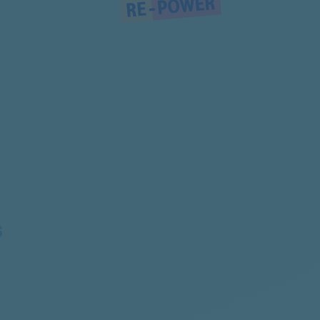
7516720004
7516520030
7516720021
7514920003
7513920016
7514720001
S
7513120038
7506620022
7506620030