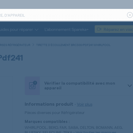
ides pour réparer
L’abonnement Spareka+
Réparez en visi
ERSES RÉFRIGÉRATEUR
TIRETTE D'ÉCOULEMENT BRC300/PDF241 WHIRLPOOL
pdf241
!
Vérifier la compatibilité avec mon
appareil
-
Voir plus
Informations produit
Pièces diverses pour Réfrigérateur
Marques compatibles :
WHIRLPOOL, BEKO, FAR, SABA, DELTON, BOMANN, AEG,
BLUESKY, SELECLINE, TEKA
-
Voir toutes les marques