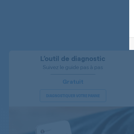
BEKO
BEKO
BEKO
BEKO
BEKO
L’outil de diagnostic
BEKO
Suivez le guide pas à pas
BEKO
Gratuit
BEKO
DIAGNOSTIQUER VOTRE PANNE
BEKO
BEKO
BEKO