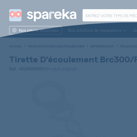
Nos solutions de réparations
Gu
Nos pièces détachées
ACCUEIL
PIÈCES DÉTACHÉES ELECTROMÉNAGER
RÉFRIGÉRATEUR
PIÈCES DIV
Tirette D'écoulement Brc300/
Ref. : 4524500001 (
Produit original
)