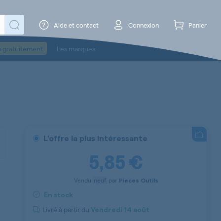
Aide et contact
Connexion
Panier
o gratuitement
Les marques
L'offre la plus intéressante
5,85 €
Vendu
neuf
par
Pièces Outils
En stock
Livré à partir du
Vendredi
14 août