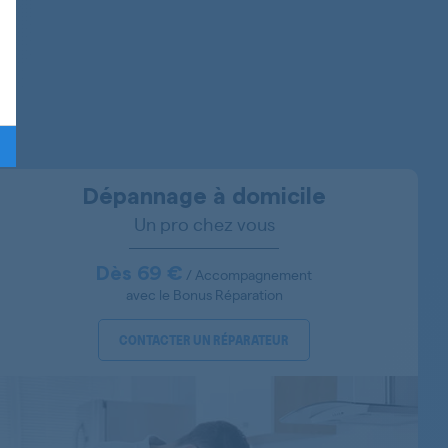
RFNE312E23W
RDSE510M21W
RDSA310M20
CS234020DS
CBI7751HCA
Dépannage à domicile
RCSA365K21S
Un pro chez vous
CRCSA334K21DS
Dès 69 €
/ Accompagnement
avec le Bonus Réparation
RCSA340K30W
RCSA340M20X
CONTACTER UN RÉPARATEUR
BCSA285K2SF
RDSA240K20W