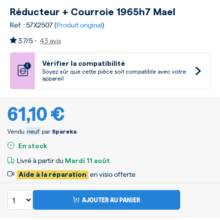
Réducteur + Courroie 1965h7 Mael
Ref. : 57X2507 (
Produit original
)
3.7/5 -
43 avis
Vérifier la compatibilité
!
Soyez sûr que cette pièce soit compatible avec votre
appareil
61,10 €
Vendu
neuf
par
Spareka
En stock
Livré à partir du
Mardi
11 août
en visio offerte
Aide à la réparation
AJOUTER AU PANIER