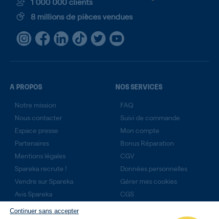
1 000 000 clients
8 millions de pièces vendues
A PROPOS
NOS SERVICES
Notre mission
FAQ
Nous contacter
Suivi de commande
Espace presse
Mon compte
Partenaires
Bonus Réparation
Mentions légales
CGV
Spareka recrute !
Données personnelles
Vendre sur Spareka
Gérer mes cookies
Avis Spareka
CGS
Technicien expert ?
Continuer sans accepter
Rejoignez-nous