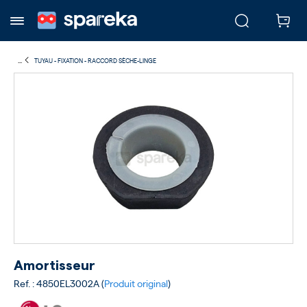
...
TUYAU - FIXATION - RACCORD SÈCHE-LINGE
Amortisseur
Ref. : 4850EL3002A (
Produit original
)