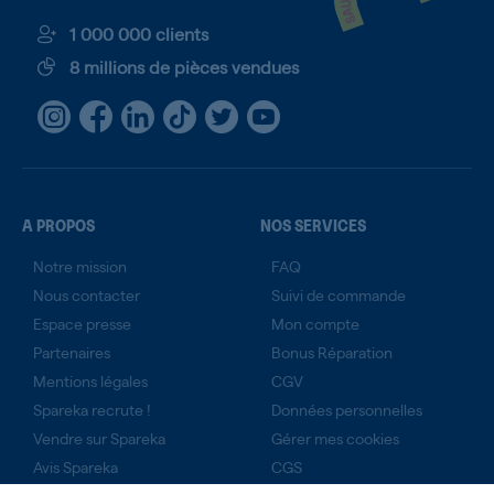
1 000 000 clients
8 millions de pièces vendues
A PROPOS
NOS SERVICES
Notre mission
FAQ
Nous contacter
Suivi de commande
Espace presse
Mon compte
Partenaires
Bonus Réparation
Mentions légales
CGV
Spareka recrute !
Données personnelles
Vendre sur Spareka
Gérer mes cookies
Avis Spareka
CGS