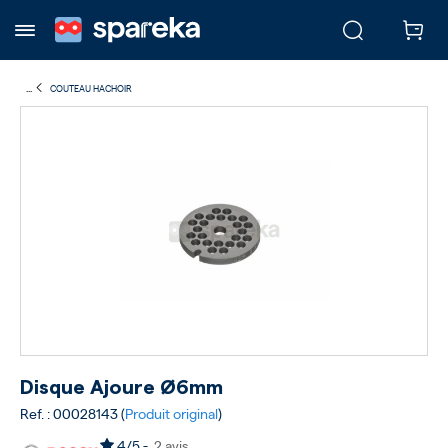
...
COUTEAU HACHOIR
Disque Ajoure Ø6mm
Ref. : 00028143 (
Produit original
)
4/5 -
2 avis