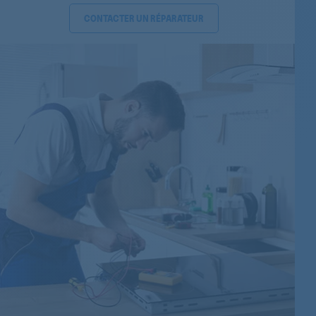
CONTACTER UN RÉPARATEUR
916111226
916111205
605103055
605604355
607625020
607627071
607625001
607628171