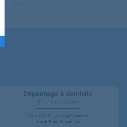
607626511
607628057
916014014
607626030
607626003
607628426
607628024
607628526
Dépannage à domicile
Un pro chez vous
607626126
607626526
Dès 69 €
/ Accompagnement
avec le Bonus Réparation