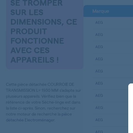
SE TROMPER
Marque
SUR LES
DIMENSIONS, CE
AEG
PRODUIT
AEG
FONCTIONNE
AEG
AVEC CES
APPAREILS !
AEG
AEG
AEG
Cette pièce détachée COURROIE DE
TRANSMISSION L= 1930 MM s’adapte sur
AEG
plusieurs appareils. Vérifiez bien que la
référence de votre Sèche-linge est dans
AEG
la liste ci-après. Sinon, recherchez sur
notre moteur de recherche la
pièce
détachée Electroménager
.
AEG
AEG