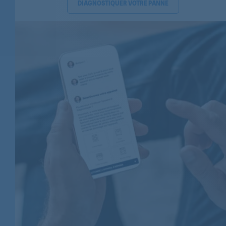
DIAGNOSTIQUER VOTRE PANNE
AEG
AEG
AEG
AEG
AEG
AEG
AEG
AEG
AEG
AEG