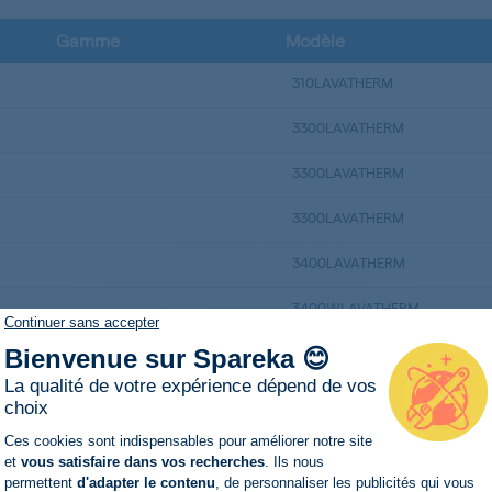
Gamme
Modèle
310LAVATHERM
3300LAVATHERM
3300LAVATHERM
3300LAVATHERM
3400LAVATHERM
3400WLAVATHERM
Continuer sans accepter
37320 LAVATHERM
Bienvenue sur Spareka 😊
La qualité de votre expérience dépend de vos
520LAVATHERM
choix
Plateforme de Gestion du Consentemen
Ces cookies sont indispensables pour améliorer notre site
5230LAVATHERM
et
vous satisfaire dans vos recherches
. Ils nous
permettent
d'adapter le contenu
, de personnaliser les publicités qui vous
5300LAVATHERM