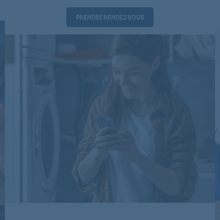
PRENDRE RENDEZ-VOUS
630 LAVATHERM
740 LAVATHERM
AE9001
BETA3000
LAVAMAT 2000E
LAVAMAT540
LAVATHERM320
LAVATHERM3200W3
LAVATHERM350
LAVATHERM5200W2