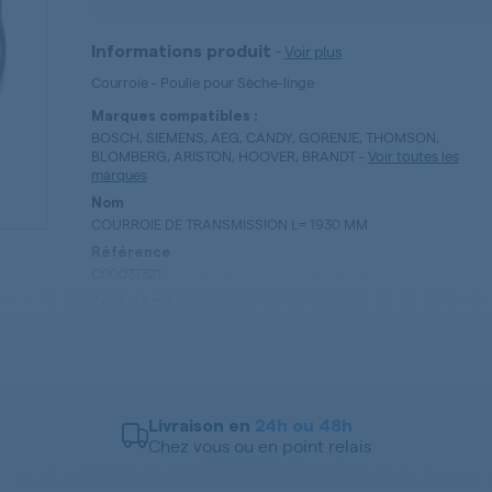
-
Voir plus
Informations produit
Courroie - Poulie pour Sèche-linge
Marques compatibles :
BOSCH, SIEMENS, AEG, CANDY, GORENJE, THOMSON,
BLOMBERG, ARISTON, HOOVER, BRANDT
-
Voir toutes les
marques
Nom
COURROIE DE TRANSMISSION L= 1930 MM
Référence
C00031321
Type de pièces
Courroie - Poulie
Livraison en
24h ou 48h
Chez vous ou en point relais