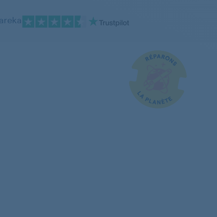
pareka