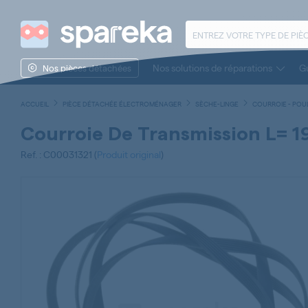
Nos solutions de réparations
Gu
Nos pièces détachées
ACCUEIL
PIÈCE DÉTACHÉE ÉLECTROMÉNAGER
SÈCHE-LINGE
COURROIE - POUL
Courroie De Transmission L= 
Ref. : C00031321 (
Produit original
)