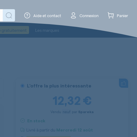
Aide et contact
Connexion
Panier
o gratuitement
Les marques
L'offre la plus intéressante
12,32 €
Vendu
neuf
par
Spareka
En stock
Livré à partir du
Mercredi
12 août