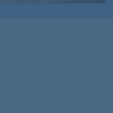
916014025
607626007
607628030
916014005
916014123
916014116
607624014
607622001
607622004
607624108
607621022