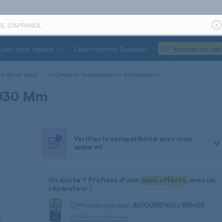
ides pour réparer
L’abonnement Spareka+
Réparez en visi
IE SÈCHE-LINGE
COURROIE DE TRANSMISSION L= 1930 MM BOSCH
1930 Mm
!
Vérifier la compatibilité avec mon
appareil
Un doute ? Profitez d’une
visio offerte
avec un
réparateur !
Prochain créneau :
à
AUJOURD'HUI
09H00
Prendre rendez-vous