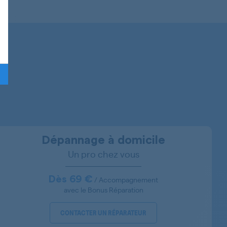
31800152
31800175
31800207
31005452
31004961
31005460
31005489
Dépannage à domicile
Un pro chez vous
31005523
31002995
Dès 69 €
/ Accompagnement
avec le Bonus Réparation
31002994
CONTACTER UN RÉPARATEUR
31003783