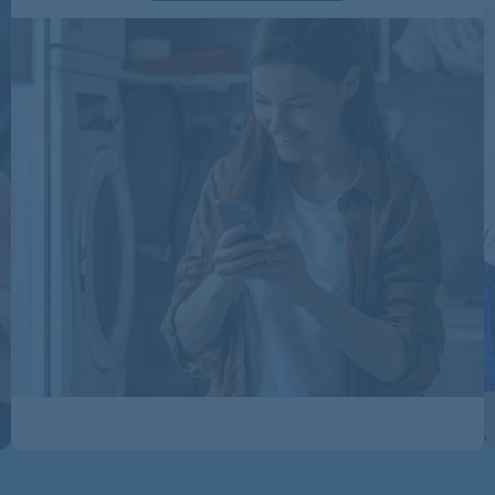
CO1261D1S
CO146DF84
CO21747
CO37247
CO372L147
CO372L47
CO372S47
CO37347
CO373L47
CO41061D12S
CO41061D1S