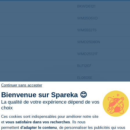
BKWD6121
WM2506XD
WM5552TS
WMD25080N
WMD25121F
BLF1207
EL0605E
Continuer sans accepter
AWI75140
Bienvenue sur Spareka 😊
CDB46547S
La qualité de votre expérience dépend de vos
choix
CDB475D07
Plateforme de Gestion du Consentemen
Ces cookies sont indispensables pour améliorer notre site
et
vous satisfaire dans vos recherches
. Ils nous
CDB475D101S
permettent
d'adapter le contenu
, de personnaliser les publicités qui vous