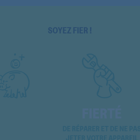
CO41072D1S
CO4W26447
SOYEZ FIER !
CS1071D11S
CS1071D31S
CS1072D31S
CS1072D3S
CS1271D31S
CS1272D3147
FIERTÉ
CS1272D31S
CS1272D347
DE RÉPARER ET DE NE PA
JETER VOTRE APPAREIL
CS1272D3S