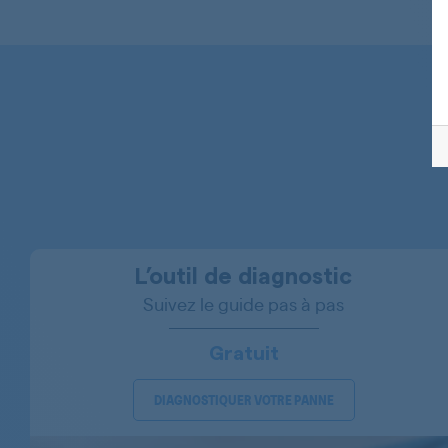
CANDY
CANDY
CANDY
CANDY
CANDY
CANDY
CANDY
L’outil de diagnostic
Suivez le guide pas à pas
CANDY
CANDY
Gratuit
CANDY
DIAGNOSTIQUER VOTRE PANNE
CANDY