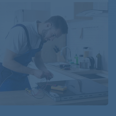
31005534
31003422
31003481
31004582
31004583
31004256
31003955
31004332
31006840
31005456