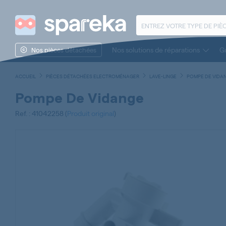
Nos solutions de réparations
Gu
Nos pièces détachées
ACCUEIL
PIÈCES DÉTACHÉES ELECTROMÉNAGER
LAVE-LINGE
POMPE DE VIDAN
Pompe De Vidange
Ref. : 41042258 (
Produit original
)