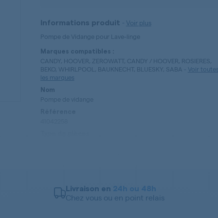
-
Voir plus
Informations produit
Pompe de Vidange pour Lave-linge
Marques compatibles :
CANDY, HOOVER, ZEROWATT, CANDY / HOOVER, ROSIERES,
BEKO, WHIRLPOOL, BAUKNECHT, BLUESKY, SABA
-
Voir toute
les marques
Nom
Pompe de vidange
Référence
41042258
Type de pièces
Pompe de Vidange
Livraison en
24h ou 48h
Chez vous ou en point relais