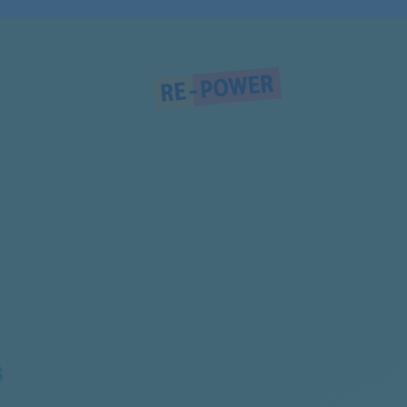
31005458
31005649
31007296
31007251
31007297
31006962
31007298
31007292
31007300
31007131
S
31006961