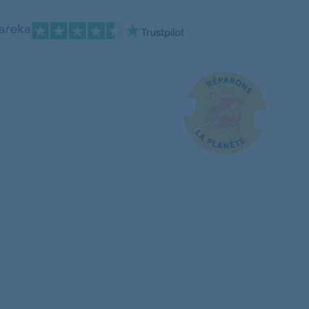
pareka