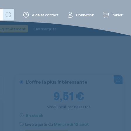
Aide et contact
Connexion
Panier
o gratuitement
Les marques
L'offre la plus intéressante
9,51 €
Vendu
neuf
par
Cellastor
En stock
Livré à partir du
Mercredi
12 août