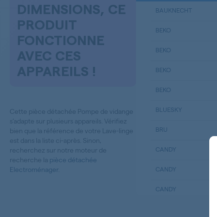
DIMENSIONS, CE
BAUKNECHT
PRODUIT
BEKO
FONCTIONNE
BEKO
AVEC CES
APPAREILS !
BEKO
BEKO
BLUESKY
Cette pièce détachée Pompe de vidange
s’adapte sur plusieurs appareils. Vérifiez
BRU
bien que la référence de votre Lave-linge
est dans la liste ci-après. Sinon,
CANDY
recherchez sur notre moteur de
recherche la
pièce détachée
Electroménager
.
CANDY
CANDY
CANDY