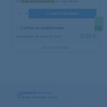
en visio offerte
Aide à la réparation
AJOUTER AU PANIER
L'offre reconditionnée
s
13,88 €
Livré à partir du
Jeudi
13 août
Aide à la réparation
Voir toutes les offres
Jusqu’à
14 jours
pour changer d’avis