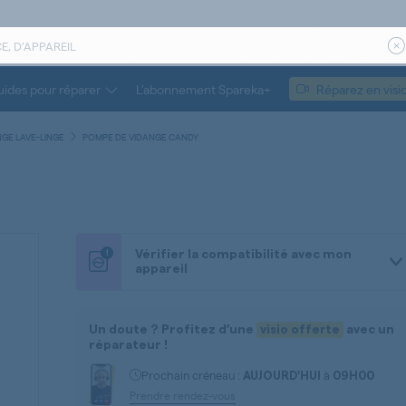
ides pour réparer
L’abonnement Spareka+
Réparez en visi
GE LAVE-LINGE
POMPE DE VIDANGE CANDY
!
Vérifier la compatibilité avec mon
appareil
Un doute ? Profitez d’une
visio offerte
avec un
réparateur !
Prochain créneau :
à
AUJOURD'HUI
09H00
Prendre rendez-vous