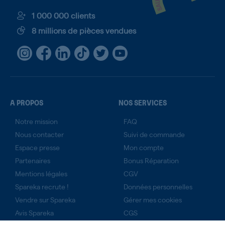
1 000 000 clients
8 millions de pièces vendues
A PROPOS
NOS SERVICES
Notre mission
FAQ
Nous contacter
Suivi de commande
Espace presse
Mon compte
Partenaires
Bonus Réparation
Mentions légales
CGV
Spareka recrute !
Données personnelles
Vendre sur Spareka
Gérer mes cookies
Avis Spareka
CGS