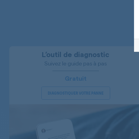
SHARP
L’outil de diagnostic
Suivez le guide pas à pas
Gratuit
DIAGNOSTIQUER VOTRE PANNE