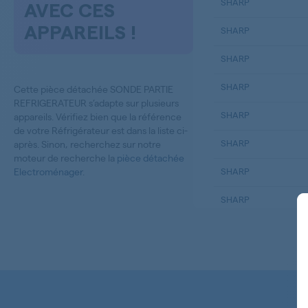
SHARP
AVEC CES
APPAREILS !
SHARP
SHARP
SHARP
Cette pièce détachée SONDE PARTIE
REFRIGERATEUR s’adapte sur plusieurs
SHARP
appareils. Vérifiez bien que la référence
de votre Réfrigérateur est dans la liste ci-
SHARP
après. Sinon, recherchez sur notre
moteur de recherche la
pièce détachée
Electroménager
.
SHARP
SHARP
SHARP
SHARP
SHARP