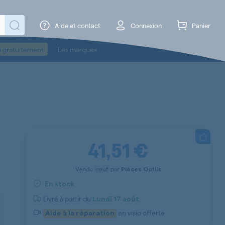
Aide et contact
Connexion
Panier
o gratuitement
Les marques
41,51 €
Vendu
neuf
par
Pièces Outils
En stock
Livré à partir du
Lundi
17 août
en visio offerte
Aide à la réparation