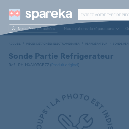
Nos solutions de réparations
Gu
Nos pièces détachées
ACCUEIL
PIÈCES DÉTACHÉES ELECTROMÉNAGER
RÉFRIGÉRATEUR
SONDE RÉF
Sonde Partie Refrigerateur
Ref. : RH-HXA103CBZZ (
Produit original
)