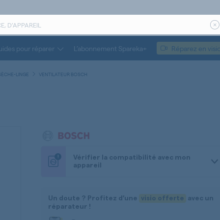
ides pour réparer
L’abonnement Spareka+
Réparez en visi
SÈCHE-LINGE
VENTILATEUR BOSCH
!
Vérifier la compatibilité avec mon
appareil
Un doute ? Profitez d’une
visio offerte
avec un
réparateur !