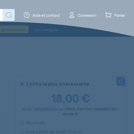
Aide et contact
Connexion
Panier
o gratuitement
Les marques
L'offre la plus intéressante
18,00 €
Vendu
reconditionné
par
ENVIE POITOU-CHARENTES -
Grade B
En stock
Livré à partir du
Jeudi
13 août