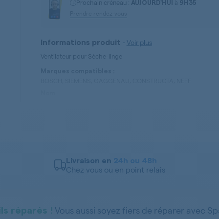
Prochain créneau :
à
AUJOURD'HUI
9H35
Prendre rendez-vous
-
Voir plus
Informations produit
Ventilateur pour Sèche-linge
Marques compatibles :
BOSCH, SIEMENS, GAGGENAU, CONSTRUCTA, NEFF
Nom
Ventilateur
Référence
00646563
Type de pièces
Ventilateur
Livraison en
24h ou 48h
Chez vous ou en point relais
Vous aussi soyez fiers de réparer avec S
ls réparés !