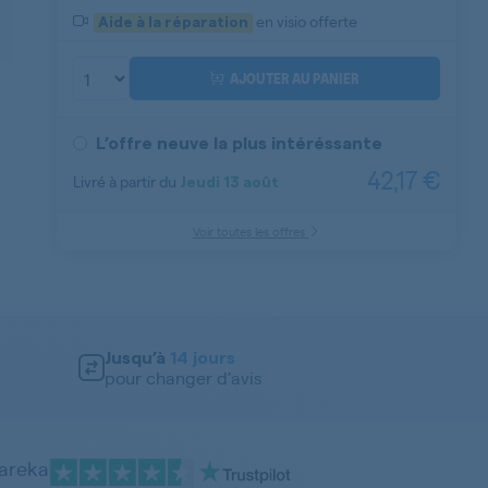
en visio offerte
Aide à la réparation
AJOUTER AU PANIER
L’offre neuve la plus intéréssante
42,17 €
Livré à partir du
Jeudi
13 août
Aide à la réparation
Voir toutes les offres
Jusqu’à
14 jours
pour changer d’avis
pareka