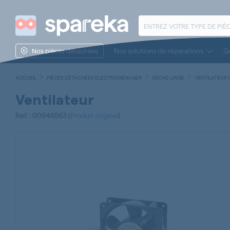
Nos solutions de réparations
Gu
Nos pièces détachées
ACCUEIL
PIÈCES DÉTACHÉES ELECTROMÉNAGER
SÈCHE-LINGE
VENTILATEUR 
Ventilateur
Ref. : 00646563 (
Produit original
)