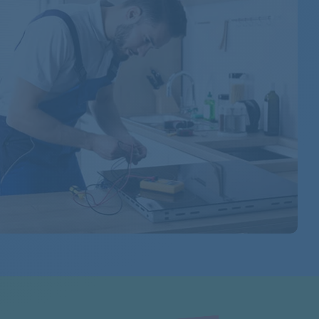
WTW84260FF/22
WTW84262FG/01
WTW84262FG/02
WTW84262FG/05
WTW84270/05
WTW84270/02
WTW84270/03