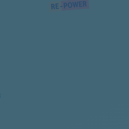
WTW84271/06
WTW84271/19
WTW84271/21
WTW84271FG/01
WTW84271FG/12
WTW84271FG/08
S
WTW84271NL/08