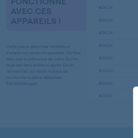
FONCTIONNE
BOSCH
AVEC CES
APPAREILS !
BOSCH
BOSCH
BOSCH
Cette pièce détachée Ventilateur
s’adapte sur plusieurs appareils. Vérifiez
BOSCH
bien que la référence de votre Sèche-
linge est dans la liste ci-après. Sinon,
BOSCH
recherchez sur notre moteur de
recherche la
pièce détachée
Electroménager
.
BOSCH
BOSCH
BOSCH
BOSCH
BOSCH