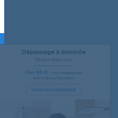
WTB66211OE/19
WTB66211OE/05
WTB66211OE/01
WTB66211PL/05
Dépannage à domicile
Un pro chez vous
WTB66211PL/01
WTB66211PL/07
Dès 69 €
/ Accompagnement
avec le Bonus Réparation
CONTACTER UN RÉPARATEUR
WTG87228EE/05
WTG87238EE/05
WTW44261OE/22