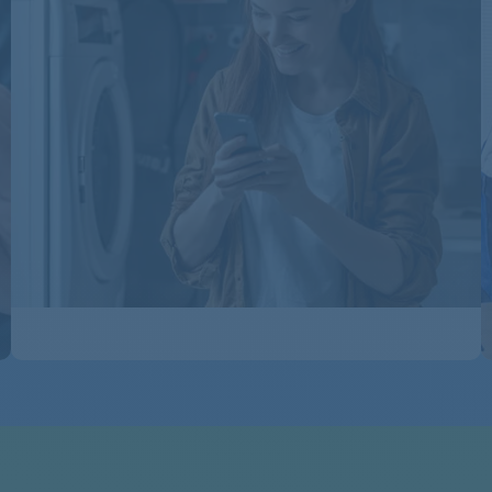
WTW84260FF
WTW84260FF
WTW84260FF/22
WTW84262FG
WTW84262FG
WTW84262FG
WTW84262FG
WTW84270
WTW84270
WTW84270
WTW84270