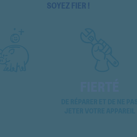
SOYEZ FIER !
WTW84271
WTW84271
WTW84271
WTW84271
WTW84271FG
WTW84271FG
FIERTÉ
WTW84271FG
WTW84271FG
DE RÉPARER ET DE NE PA
JETER VOTRE APPAREIL
WTW84271NL
WTW84271NL
WTW84272FG