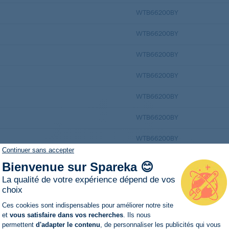
WTB66200BY
WTB66200BY
WTB66200BY
WTB66200BY
WTB66200BY
WTB66200BY
WTB66200BY
Continuer sans accepter
WTB66211OE
Bienvenue sur Spareka 😊
La qualité de votre expérience dépend de vos
WTB66211OE
choix
Plateforme de Gestion du Consentemen
WTB66211OE
Ces cookies sont indispensables pour améliorer notre site
et
vous satisfaire dans vos recherches
. Ils nous
WTB66211OE
permettent
d'adapter le contenu
, de personnaliser les publicités qui vous