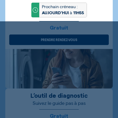
Prochain créneau :
à
AUJOURD'HUI
11H55
Gratuit
PRENDRE RENDEZ-VOUS
L’outil de diagnostic
Suivez le guide pas à pas
Gratuit