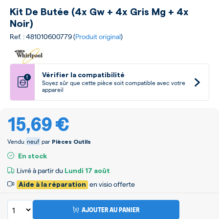
Kit De Butée (4x Gw + 4x Gris Mg + 4x
Noir)
Ref. : 481010600779 (
Produit original
)
Vérifier la compatibilité
!
Soyez sûr que cette pièce soit compatible avec votre
appareil
15,69 €
Vendu
neuf
par
Pièces Outils
En stock
Livré à partir du
Lundi
17 août
en visio offerte
Aide à la réparation
AJOUTER AU PANIER