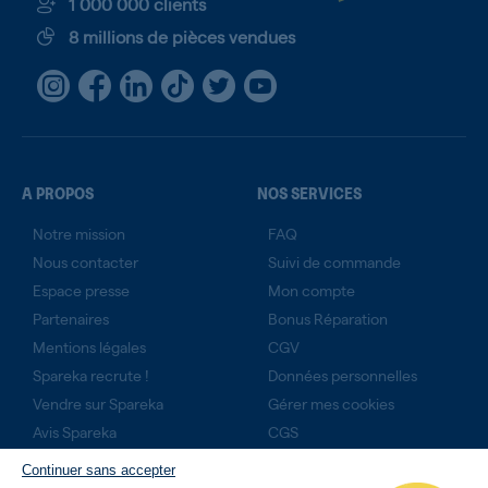
1 000 000 clients
8 millions de pièces vendues
A PROPOS
NOS SERVICES
Notre mission
FAQ
Nous contacter
Suivi de commande
Espace presse
Mon compte
Partenaires
Bonus Réparation
Mentions légales
CGV
Spareka recrute !
Données personnelles
Vendre sur Spareka
Gérer mes cookies
Avis Spareka
CGS
Technicien expert ?
Continuer sans accepter
Rejoignez-nous