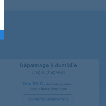
855020801101
855020801313
855020801310
855020816323
855020801323
Dépannage à domicile
Un pro chez vous
855020801373
Dès 69 €
/ Accompagnement
avec le Bonus Réparation
CONTACTER UN RÉPARATEUR
855083201010