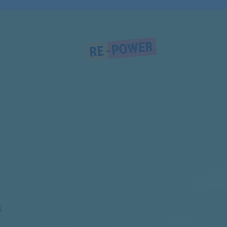
855020801211
855020801210
855020801214
855020201870
855020201300
855020216104
855020211130
855020211134
S