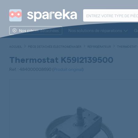
Nos solutions de réparations
Gu
Nos pièces détachées
ACCUEIL
PIÈCE DÉTACHÉE ÉLECTROMÉNAGER
RÉFRIGÉRATEUR
THERMOSTAT 
Thermostat K59l2139500
Ref. : 484000008690 (
Produit original
)