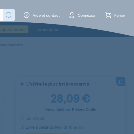
Aide et contact
Connexion
Panier
o gratuitement
Les marques
39500 WHIRLPOOL
L'offre la plus intéressante
28,09 €
Vendu
neuf
par
Pièces Outils
En stock
Livré à partir du
Mardi
18 août