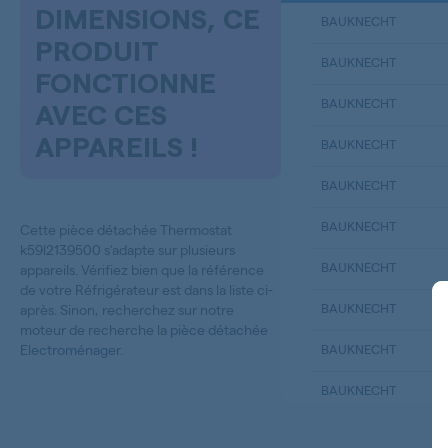
DIMENSIONS, CE
BAUKNECHT
PRODUIT
BAUKNECHT
FONCTIONNE
BAUKNECHT
AVEC CES
APPAREILS !
BAUKNECHT
BAUKNECHT
BAUKNECHT
Cette pièce détachée Thermostat
k59l2139500 s’adapte sur plusieurs
BAUKNECHT
appareils. Vérifiez bien que la référence
de votre Réfrigérateur est dans la liste ci-
BAUKNECHT
après. Sinon, recherchez sur notre
moteur de recherche la
pièce détachée
Electroménager
.
BAUKNECHT
BAUKNECHT
BAUKNECHT