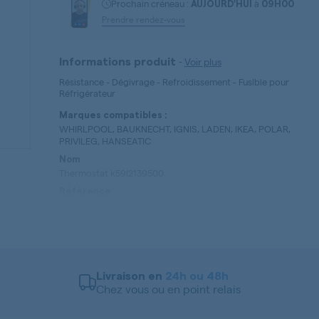
Prochain créneau :
à
AUJOURD'HUI
09H00
Prendre rendez-vous
-
Voir plus
Informations produit
Résistance - Dégivrage - Refroidissement - Fuslble pour
Réfrigérateur
Marques compatibles :
WHIRLPOOL, BAUKNECHT, IGNIS, LADEN, IKEA, POLAR,
PRIVILEG, HANSEATIC
Nom
Thermostat k59l2139500
Référence
484000008690
Type de pièces
Résistance - Dégivrage - Refroidissement - Fuslble, Thermostat
Programmateur - Régulateur de Température
Livraison en
24h ou 48h
Chez vous ou en point relais