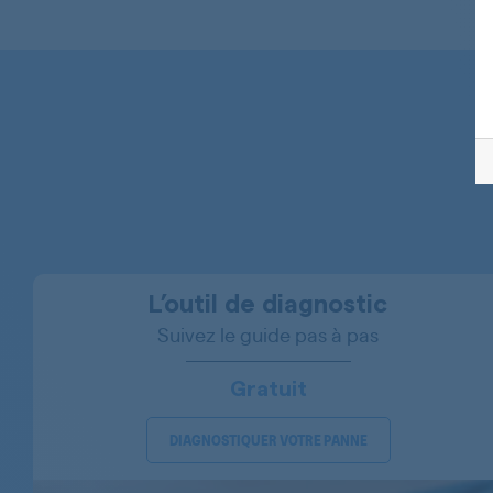
BAUKNECHT
BAUKNECHT
BAUKNECHT
BAUKNECHT
BAUKNECHT
BAUKNECHT
BAUKNECHT
L’outil de diagnostic
Suivez le guide pas à pas
BAUKNECHT
BAUKNECHT
Gratuit
BAUKNECHT
DIAGNOSTIQUER VOTRE PANNE
BAUKNECHT