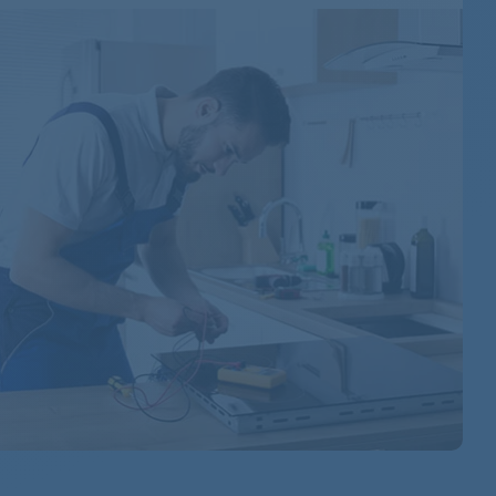
855083201016
855083201011
855083201014
855083201015
855020801204
855020801206
855020801200
855020801216