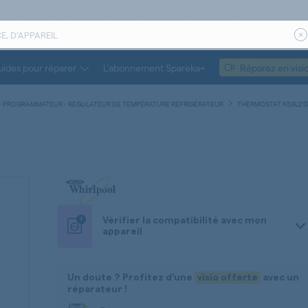
ides pour réparer
L’abonnement Spareka+
Réparez en visi
- PROGRAMMATEUR - RÉGULATEUR DE TEMPÉRATURE RÉFRIGÉRATEUR
THERMOSTAT K59L21
!
Vérifier la compatibilité avec mon
appareil
Un doute ? Profitez d’une
visio offerte
avec un
réparateur !