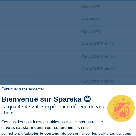
KGA241WS
KGA241WS
KGA241WS
KGA242OPTIM.WS
KGA242OPTIMAWS
KGA242OPTIMAWS
KGA242OPTIMAWS
Continuer sans accepter
KGA275OPTIMA
Bienvenue sur Spareka 😊
KGA275OPTIMA
La qualité de votre expérience dépend de vos
choix
KGA275OPTIMA/WH
Plateforme de Gestion du Consentemen
Ces cookies sont indispensables pour améliorer notre site
et
vous satisfaire dans vos recherches
. Ils nous
KGA281WS/1
permettent
d'adapter le contenu
, de personnaliser les publicités qui vous