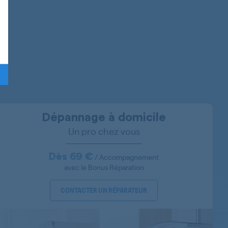
RC7020A1ABWQEFS
RC7020C1ALSQEFS
RC7020A1ABWQEDG
RC7020A1ABWQERO
Dépannage à domicile
Un pro chez vous
Dès 69 €
/ Accompagnement
avec le Bonus Réparation
RC7020A5ABWQENB
CONTACTER UN RÉPARATEUR
RC7020A1ZABWQEFS