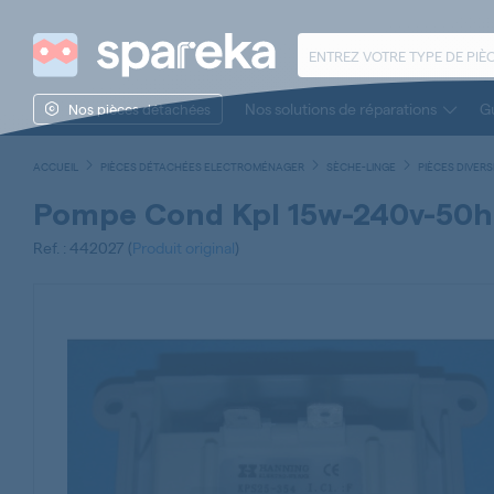
Nos solutions de réparations
Gu
Nos pièces détachées
ACCUEIL
PIÈCES DÉTACHÉES ELECTROMÉNAGER
SÈCHE-LINGE
PIÈCES DIVER
Pompe Cond Kpl 15w-240v-50h
Ref. : 442027 (
Produit original
)