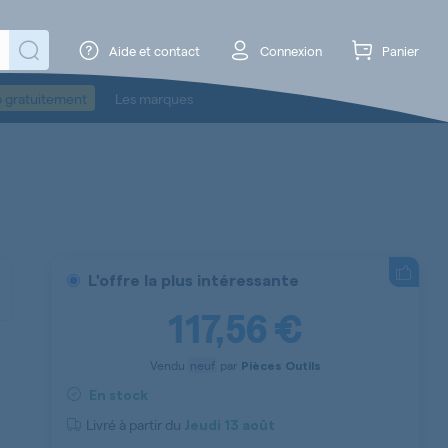
Aide et contact
Connexion
Panier
o gratuitement
Les marques
L'offre la plus intéressante
117,56 €
Vendu
neuf
par
Pièces Outils
En stock
Livré à partir du
Jeudi
13 août