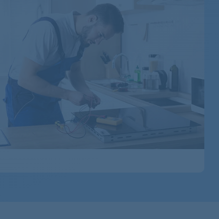
RC7066A6ZABWQEFS
RC7066A2ZABWQEUK
RC7066A2ZABWQESW
RC7066A6ZABWQESW
RC7066A6ZABWQEHS
RC7066A6ZABWQEDG
RC7066A6ZABWQGFS