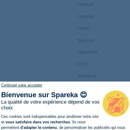
T411HD.W
T786HPW
T794CS
T884XLHP
T884XLHPW
TD70C
TDC44CDK
Continuer sans accepter
ES65PEC
Bienvenue sur Spareka 😊
ES7PEC 502324 IT706ASC
La qualité de votre expérience dépend de vos
choix
CD7BKWM
Plateforme de Gestion du Consentemen
Ces cookies sont indispensables pour améliorer notre site
et
vous satisfaire dans vos recherches
. Ils nous
CD8BP2WMABWQENB
permettent
d'adapter le contenu
, de personnaliser les publicités qui vous