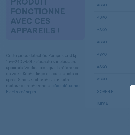
PRODUIT
ASKO
FONCTIONNE
ASKO
AVEC CES
APPAREILS !
ASKO
ASKO
ASKO
Cette pièce détachée Pompe cond kpl
15w-240v-50hz s’adapte sur plusieurs
ASKO
appareils. Vérifiez bien que la référence
de votre Sèche-linge est dans la liste ci-
ASKO
après. Sinon, recherchez sur notre
moteur de recherche la
pièce détachée
Electroménager
.
GORENJE
IMESA
LG
LG