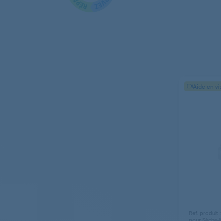
LG
LG
LG
LG
Aide en vi
LG
LG
LG
LG
LG
LG
Ref. produit
LG
pour Sèche-l