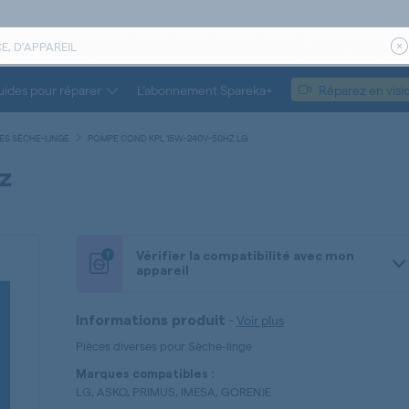
ides pour réparer
L’abonnement Spareka+
Réparez en visi
SES SÈCHE-LINGE
POMPE COND KPL 15W-240V-50HZ LG
z
!
Vérifier la compatibilité avec mon
appareil
-
Voir plus
Informations produit
Pièces diverses pour Sèche-linge
Marques compatibles :
LG, ASKO, PRIMUS, IMESA, GORENJE