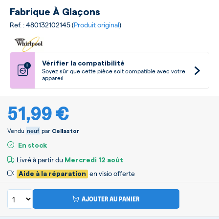
Fabrique À Glaçons
Ref. : 480132102145 (
Produit original
)
Vérifier la compatibilité
!
Soyez sûr que cette pièce soit compatible avec votre
appareil
51,99 €
Vendu
neuf
par
Cellastor
En stock
Livré à partir du
Mercredi
12 août
en visio offerte
Aide à la réparation
AJOUTER AU PANIER