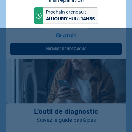
Prochain créneau :
à
AUJOURD'HUI
14H35
Gratuit
PRENDRE RENDEZ-VOUS
L’outil de diagnostic
Suivez le guide pas à pas