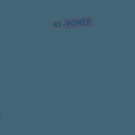
854022229061
854032929051
854032929050
854032929060
854032929062
854032929061
854033929070
854033929081
S
854023329020