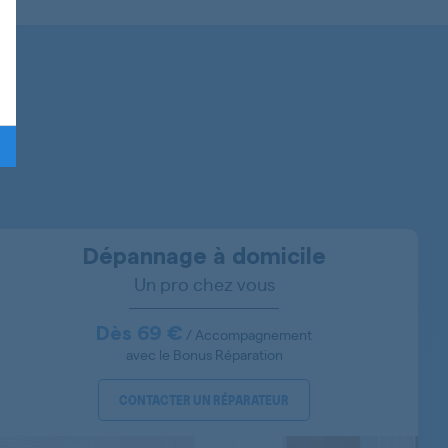
856054712000
856054742000
856054720000
856065629010
Dépannage à domicile
Un pro chez vous
856065629014
856065629013
Dès 69 €
/ Accompagnement
avec le Bonus Réparation
856065629023
CONTACTER UN RÉPARATEUR
856065629022