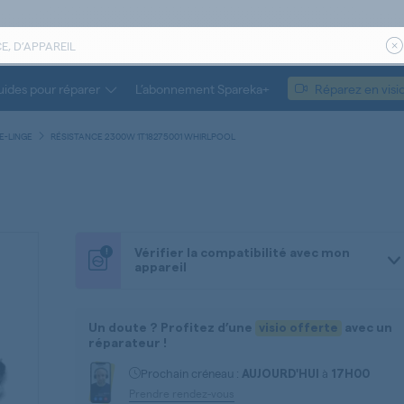
ides pour réparer
L’abonnement Spareka+
Réparez en visi
E-LINGE
RÉSISTANCE 2300W 1T18275001 WHIRLPOOL
!
Vérifier la compatibilité avec mon
appareil
Un doute ? Profitez d’une
visio offerte
avec un
réparateur !
Prochain créneau :
à
AUJOURD'HUI
17H00
Prendre rendez-vous