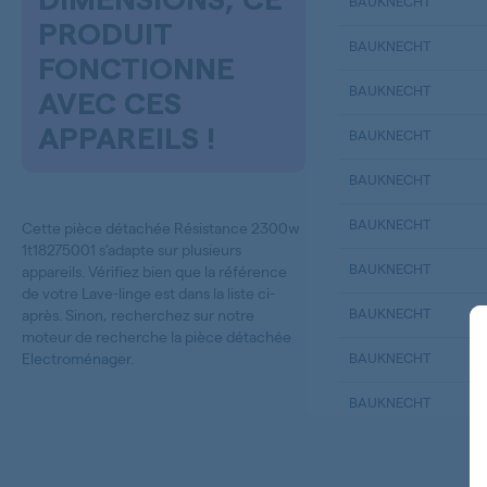
DIMENSIONS, CE
BAUKNECHT
PRODUIT
BAUKNECHT
FONCTIONNE
BAUKNECHT
AVEC CES
APPAREILS !
BAUKNECHT
BAUKNECHT
BAUKNECHT
Cette pièce détachée Résistance 2300w
1t18275001 s’adapte sur plusieurs
BAUKNECHT
appareils. Vérifiez bien que la référence
de votre Lave-linge est dans la liste ci-
BAUKNECHT
après. Sinon, recherchez sur notre
moteur de recherche la
pièce détachée
Electroménager
.
BAUKNECHT
BAUKNECHT
BAUKNECHT