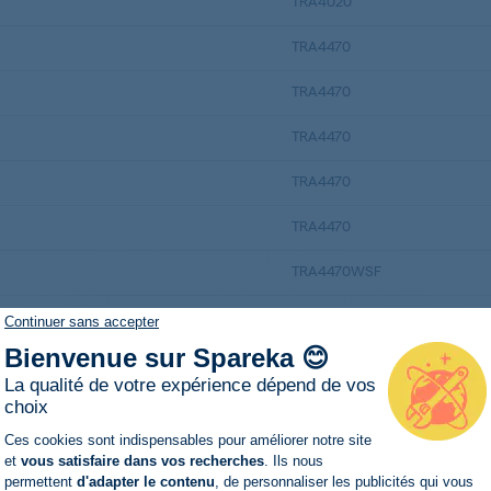
TRA4020
TRA4470
TRA4470
TRA4470
TRA4470
TRA4470
TRA4470WSF
TRA5470
Continuer sans accepter
Bienvenue sur Spareka 😊
TRA5470
La qualité de votre expérience dépend de vos
TRA5470
choix
Plateforme de Gestion du Consentemen
Ces cookies sont indispensables pour améliorer notre site
TRA5470
et
vous satisfaire dans vos recherches
. Ils nous
permettent
d'adapter le contenu
, de personnaliser les publicités qui vous