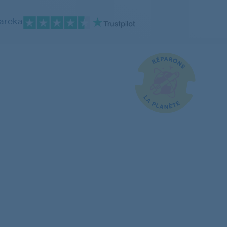
pareka