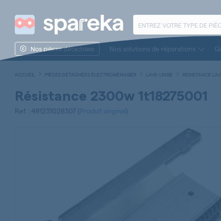
Nos solutions de réparations
Gu
Nos pièces détachées
ACCUEIL
PIÈCES DÉTACHÉES ÉLECTROMÉNAGER
LAVE-LINGE
RESISTANCE LAV
Résistance 2300w 1t18275001
Ref. : 481231028307 (
Produit original
)