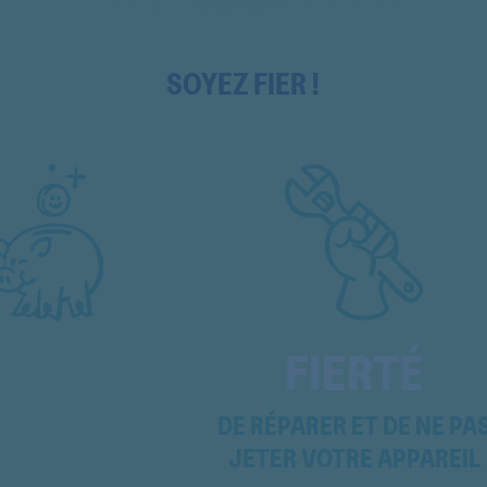
EC3294
EC3295
SOYEZ FIER !
EC3295
EC3295
EC3296
EC3296
EC3296
EC3296
FIERTÉ
EC3298
EC3398
DE RÉPARER ET DE NE PA
JETER VOTRE APPAREIL
EC39