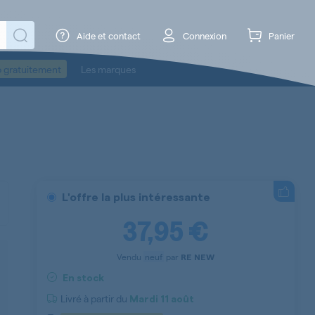
Aide et contact
Connexion
Panier
o gratuitement
Les marques
L'offre la plus intéressante
37,95 €
Vendu
neuf
par
RE NEW
En stock
Livré à partir du
Mardi
11 août