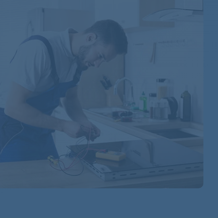
856065629021
856065629020
854024429000
854022229030
854022229040
854022229050
854022229054
854032929040
854022229060