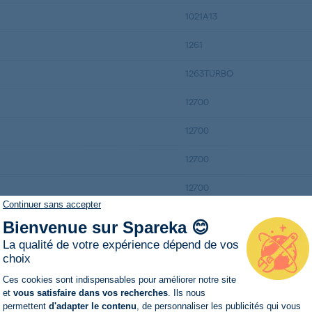
1021A13
1261
1263TURBO
12700
12700
12700
12700
Continuer sans accepter
14800
Bienvenue sur Spareka 😊
La qualité de votre expérience dépend de vos
14800
choix
Plateforme de Gestion du Consentemen
14840LAVAMAT
Ces cookies sont indispensables pour améliorer notre site
et
vous satisfaire dans vos recherches
. Ils nous
14840LAVAMAT
permettent
d'adapter le contenu
, de personnaliser les publicités qui vous