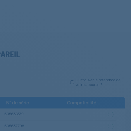
PAREIL
Où trouver la référence de
votre appareil ?
N° de série
Compatibilité
605638579
605637798