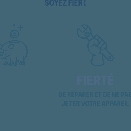
SOYEZ FIER !
605160908
605169901
6075DITTHA
610WLAVAMAT
64840LLAVAMAT
64840LLAVAMAT
FIERTÉ
64840LLAVAMAT
DE RÉPARER ET DE NE PA
66840LLAVAMAT
JETER VOTRE APPAREIL
70230
74950ALAVAMAT
74950ALAVAMAT