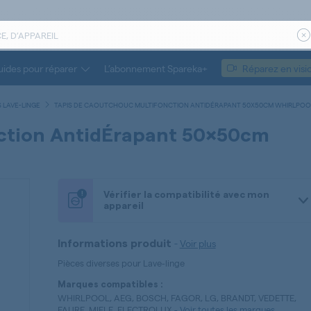
ides pour réparer
L’abonnement Spareka+
Réparez en visi
 LAVE-LINGE
TAPIS DE CAOUTCHOUC MULTIFONCTION ANTIDÉRAPANT 50X50CM WHIRLPOO
ction AntidÉrapant 50x50cm
!
Vérifier la compatibilité avec mon
appareil
-
Voir plus
Informations produit
Pièces diverses pour Lave-linge
Marques compatibles :
WHIRLPOOL, AEG, BOSCH, FAGOR, LG, BRANDT, VEDETTE,
FAURE, MIELE, ELECTROLUX
-
Voir toutes les marques