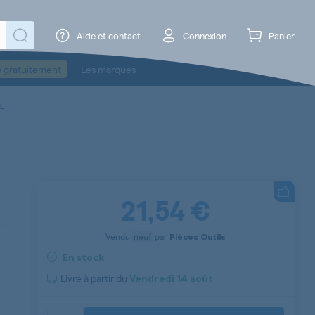
Aide et contact
Connexion
Panier
o gratuitement
Les marques
L
21,54 €
Vendu
neuf
par
Pièces Outils
En stock
Livré à partir du
Vendredi
14 août