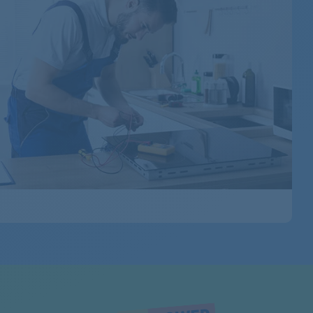
914524408
914524403
914903408
914524418
914903573
914524412
914524417
914903407
914903410
914903402
SLDOMINA