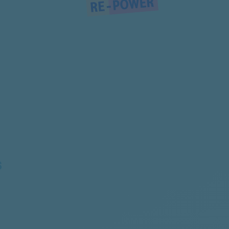
DITTHA6015
RECORD800
LAVAMAT
6205637303
914524545
914524544
914903564
S
914524546
91400210001
914526658
914526625