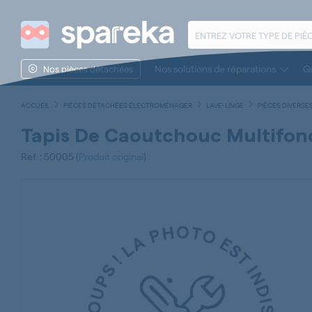
Nos solutions de réparations
Gu
Nos pièces détachées
ACCUEIL
PIÈCES DÉTACHÉES ÉLECTROMÉNAGER
LAVE-LINGE
PIÈCES DIVERSES
Tapis De Caoutchouc Multifon
Ref. : 50005 (
Produit original
)