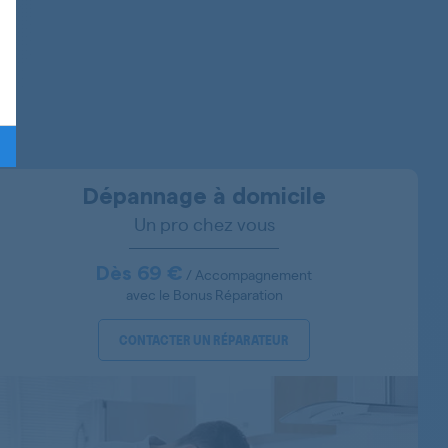
914605006
914605002
91460150100
91460150400
605536091
Dépannage à domicile
Un pro chez vous
913721431
91400222001
Dès 69 €
/ Accompagnement
avec le Bonus Réparation
914903400
CONTACTER UN RÉPARATEUR
914524400
914903401
914903411