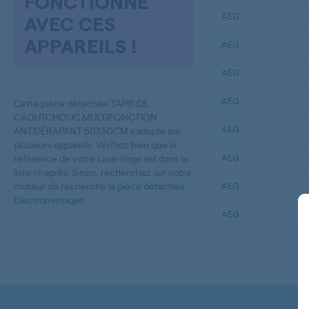
FONCTIONNE
AEG
AVEC CES
APPAREILS !
AEG
AEG
AEG
Cette pièce détachée TAPIS DE
CAOUTCHOUC MULTIFONCTION
AEG
ANTIDÉRAPANT 50X50CM s’adapte sur
plusieurs appareils. Vérifiez bien que la
AEG
référence de votre Lave-linge est dans la
liste ci-après. Sinon, recherchez sur notre
moteur de recherche la
pièce détachée
AEG
Electroménager
.
AEG
AEG
AEG
AEG