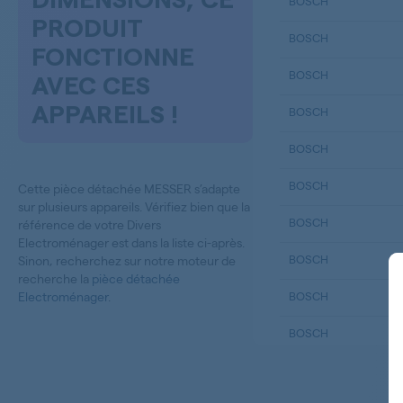
DIMENSIONS, CE
BOSCH
PRODUIT
BOSCH
FONCTIONNE
BOSCH
AVEC CES
APPAREILS !
BOSCH
BOSCH
BOSCH
Cette pièce détachée MESSER s’adapte
sur plusieurs appareils. Vérifiez bien que la
BOSCH
référence de votre Divers
Electroménager est dans la liste ci-après.
BOSCH
Sinon, recherchez sur notre moteur de
recherche la
pièce détachée
Electroménager
.
BOSCH
BOSCH
BOSCH