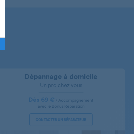
MAS6108/03
MAS6108/02
MAS6108/04
MAS6208/04
MAS6300/03
MAS8300/01
Dépannage à domicile
Un pro chez vous
MAS8301/03
MAS8301/01
Dès 69 €
/ Accompagnement
avec le Bonus Réparation
CONTACTER UN RÉPARATEUR
MAS8301/02