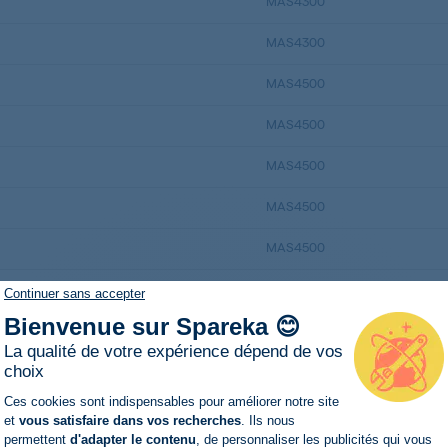
MAS4300
MAS4300
MAS4500
MAS4500
MAS4500
MAS4500
MAS4500
MAS4500
Continuer sans accepter
Bienvenue sur Spareka 😊
MAS4504
La qualité de votre expérience dépend de vos
MAS6107
choix
Plateforme de Gestion du Consentemen
Ces cookies sont indispensables pour améliorer notre site
MAS6108
et
vous satisfaire dans vos recherches
. Ils nous
permettent
d'adapter le contenu
, de personnaliser les publicités qui vous