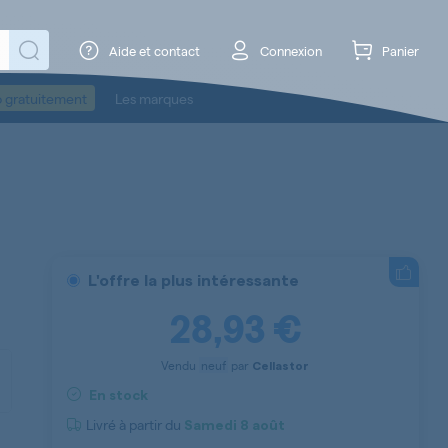
Aide et contact
Connexion
Panier
o gratuitement
Les marques
L'offre la plus intéressante
28,93 €
Vendu
neuf
par
Cellastor
En stock
Livré à partir du
Samedi
8 août