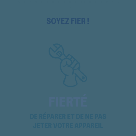
MAS9101
MAS9101
SOYEZ FIER !
MAS9101
MAS9101N
MAS9101N
MAS9101N
MAS9454M
MS40406
FIERTÉ
MS40505
DE RÉPARER ET DE NE PAS
MS40506
JETER VOTRE APPAREIL
MS40506