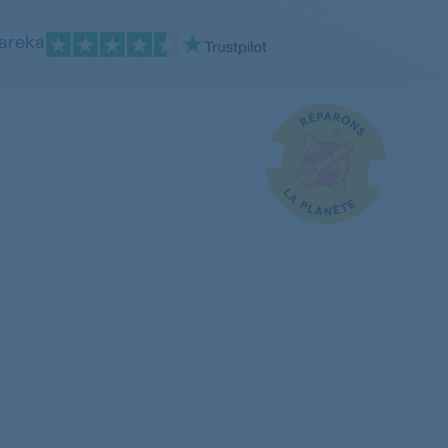
pareka