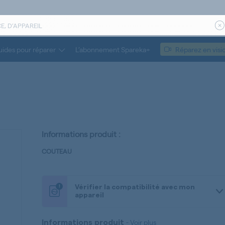
ides pour réparer
L’abonnement Spareka+
Réparez en visi
Informations produit :
COUTEAU
!
Vérifier la compatibilité avec mon
appareil
-
Voir plus
Informations produit