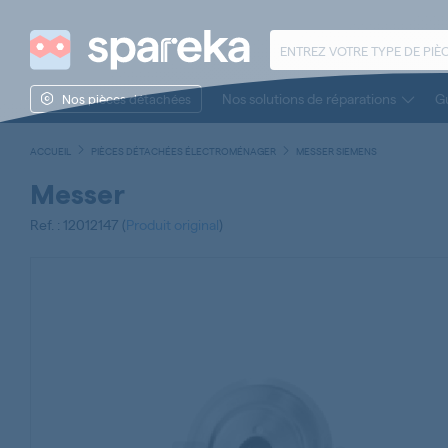
Nos solutions de réparations
Gu
Nos pièces détachées
ACCUEIL
PIÈCES DÉTACHÉES ÉLECTROMÉNAGER
MESSER SIEMENS
Messer
Ref. : 12012147 (
Produit original
)