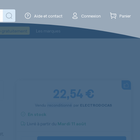
Aide et contact
Connexion
Panier
o gratuitement
Les marques
22,54 €
Vendu
reconditionné
par
ELECTRODOCAS
En stock
Livré à partir du
Mardi
11 août
T,