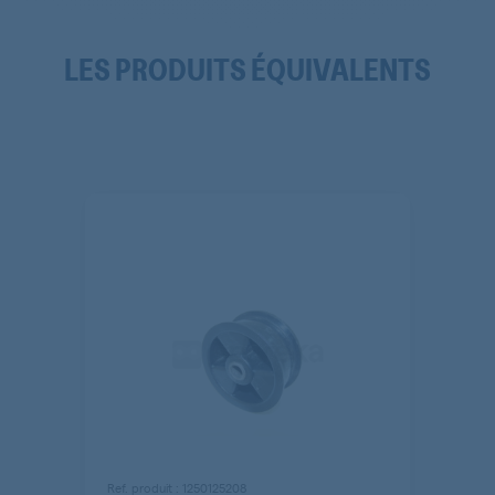
LTH57800
LTH57800
LES PRODUITS ÉQUIVALENTS
LTH57800
LTH57800
LTH57800
LTH57800
LTH57802
LTH57805
LTH57808CARAT
LTH57808CARAT
LTH57809
Ref. produit : 1250125208