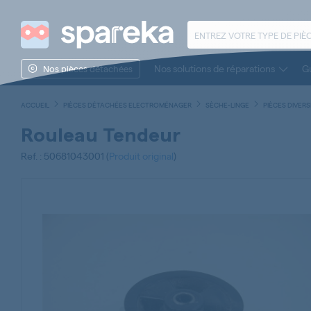
Nos solutions de réparations
Gu
Nos pièces détachées
ACCUEIL
PIÈCES DÉTACHÉES ELECTROMÉNAGER
SÈCHE-LINGE
PIÈCES DIVER
Rouleau Tendeur
Ref. : 50681043001 (
Produit original
)