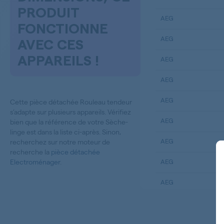
PRODUIT
AEG
FONCTIONNE
AEG
AVEC CES
APPAREILS !
AEG
AEG
AEG
Cette pièce détachée Rouleau tendeur
s’adapte sur plusieurs appareils. Vérifiez
AEG
bien que la référence de votre Sèche-
linge est dans la liste ci-après. Sinon,
AEG
recherchez sur notre moteur de
recherche la
pièce détachée
Electroménager
.
AEG
AEG
AEG
AEG