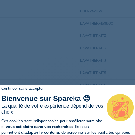
EDC77570W
LAVATHERM58900
LAVATHERMT3
LAVATHERMT3
LAVATHERMT3
LAVATHERMT5
LAVATHERMT5
Continuer sans accepter
Bienvenue sur Spareka 😊
LT56640
La qualité de votre expérience dépend de vos
LTH54800
choix
Plateforme de Gestion du Consentemen
Ces cookies sont indispensables pour améliorer notre site
LTH55400
et
vous satisfaire dans vos recherches
. Ils nous
permettent
d'adapter le contenu
, de personnaliser les publicités qui vous
LTH55400