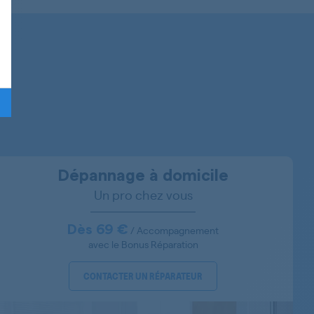
91601209300
91601201700
91601202900
91601202500
916012020
Dépannage à domicile
Un pro chez vous
91601207400
91601204500
Dès 69 €
/ Accompagnement
avec le Bonus Réparation
91601202700
CONTACTER UN RÉPARATEUR
91601205200