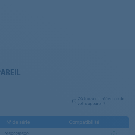
PAREIL
Où trouver la référence de
votre appareil ?
N° de série
Compatibilité
91609281600