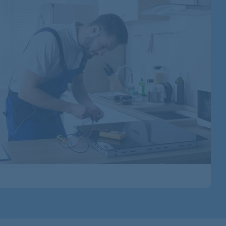
91601212100
91601208901
91601211200
91601203401
91601203400
91601211700
91601201300
91601203800
91601209601
91601702000