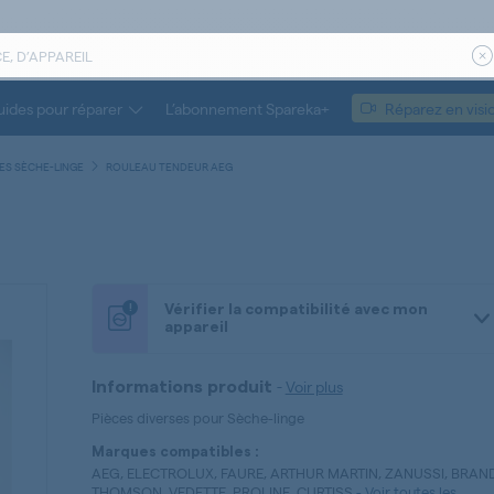
ides pour réparer
L’abonnement Spareka+
Réparez en visi
SES SÈCHE-LINGE
ROULEAU TENDEUR AEG
!
Vérifier la compatibilité avec mon
appareil
-
Voir plus
Informations produit
Pièces diverses pour Sèche-linge
Marques compatibles :
AEG, ELECTROLUX, FAURE, ARTHUR MARTIN, ZANUSSI, BRAND
THOMSON, VEDETTE, PROLINE, CURTISS
-
Voir toutes les