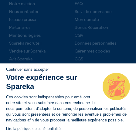
Notre mission
FAQ
Nous contacter
Suivi de commande
Espace presse
Mon compte
Partenaires
Bonus Réparation
Mentions légales
CGV
Spareka recrute !
Données personnelles
Vendre sur Spareka
Gérer mes cookies
Avis Spareka
CGS
Technicien expert ?
Continuer sans accepter
Rejoignez-nous
Votre expérience sur
Produits du mois
Spareka
NOS ENGAGEMENTS
Ces cookies sont indispensables pour améliorer
notre site et vous satisfaire dans vos recherche. Ils
14 jours pour retourner son produit
nous permettent d'adapter le contenu, de personnaliser les publicités
qui vous sont présentées et de remonter les éventuels problèmes de
Livraison rapide avec suivi de commande
navigations afin de vous proposer la meilleure expérience possible.
Paiement sécurisé
Lire la politique de confidentialité