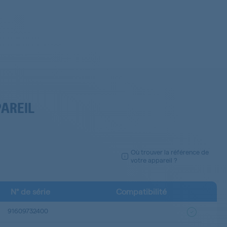
PAREIL
Où trouver la référence de
votre appareil ?
N° de série
Compatibilité
91609732400