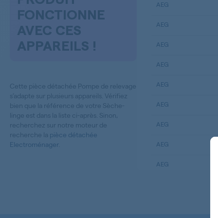
AEG
FONCTIONNE
AEG
AVEC CES
APPAREILS !
AEG
AEG
AEG
Cette pièce détachée Pompe de relevage
s’adapte sur plusieurs appareils. Vérifiez
AEG
bien que la référence de votre Sèche-
linge est dans la liste ci-après. Sinon,
AEG
recherchez sur notre moteur de
recherche la
pièce détachée
Electroménager
.
AEG
AEG
AEG
AEG