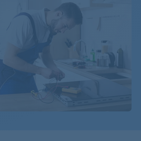
91609808700
91609731400
91609751300
91609781500
91609792800
91609670200
91609667700
91609681500
91609668400
91609775600
91609731101