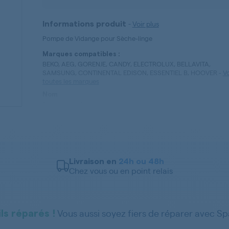
-
Voir plus
Informations produit
Pompe de Vidange pour Sèche-linge
Marques compatibles :
BEKO, AEG, GORENJE, CANDY, ELECTROLUX, BELLAVITA,
SAMSUNG, CONTINENTAL EDISON, ESSENTIEL B, HOOVER
-
Vo
toutes les marques
Nom
Pompe de relevage
Référence
2962510300
Type de pièces
Pompe de Vidange
Livraison en
24h ou 48h
Chez vous ou en point relais
Vous aussi soyez fiers de réparer avec S
ls réparés !