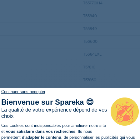
T55770IH4
T55840
T55849
T56600
T5684EXL
T57810
T57860
Continuer sans accepter
T57860
Bienvenue sur Spareka 😊
T58840
La qualité de votre expérience dépend de vos
choix
T58840R
Plateforme de Gestion du Consentemen
Ces cookies sont indispensables pour améliorer notre site
T59800
et
vous satisfaire dans vos recherches
. Ils nous
permettent
d'adapter le contenu
, de personnaliser les publicités qui vous