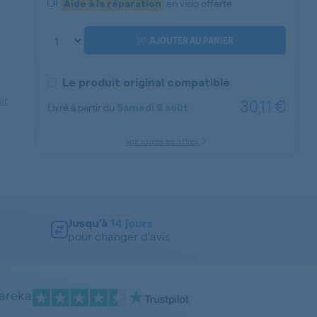
en visio offerte
Aide à la réparation
AJOUTER AU PANIER
Le produit original compatible
ir
30,11 €
Livré à partir du
Samedi
8 août
Voir toutes les offres
Jusqu’à
14 jours
pour changer d’avis
pareka