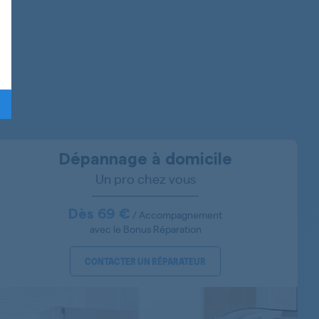
91609604500
91609601400
91609619600
91609653600
91609662100
91609662700
Dépannage à domicile
Un pro chez vous
91609663200
91609673501
Dès 69 €
/ Accompagnement
avec le Bonus Réparation
91609667601
CONTACTER UN RÉPARATEUR
91609673400
91609667600