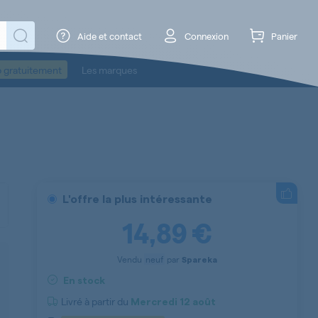
Aide et contact
Connexion
Panier
o gratuitement
Les marques
L'offre la plus intéressante
14,89 €
Vendu
neuf
par
Spareka
En stock
Livré à partir du
Mercredi
12 août