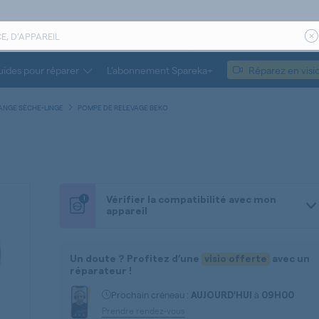
ides pour réparer
L’abonnement Spareka+
Réparez en visi
ANGE SÈCHE-LINGE
POMPE DE RELEVAGE BEKO
!
Vérifier la compatibilité avec mon
appareil
Un doute ? Profitez d’une
visio offerte
avec un
réparateur !
Prochain créneau :
à
AUJOURD'HUI
09H00
Prendre rendez-vous