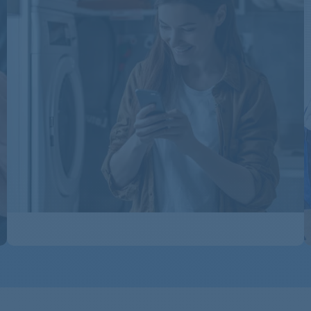
T6577EXIH
T67680IH
T67680IH3
T67689IH3
T6DBG72P
T75280AC
T75280AC
T75470AH
T76485AH
T76786DIH
T76786IH