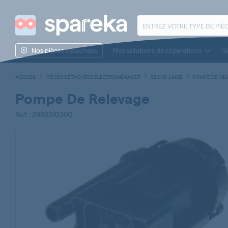
Nos solutions de réparations
Gu
Nos pièces détachées
ACCUEIL
PIÈCES DÉTACHÉES ELECTROMÉNAGER
SÈCHE-LINGE
POMPE DE VID
Pompe De Relevage
Ref. : 2962510300