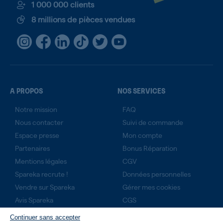
1 000 000 clients
8 millions de pièces vendues
A PROPOS
NOS SERVICES
Notre mission
FAQ
Nous contacter
Suivi de commande
Espace presse
Mon compte
Partenaires
Bonus Réparation
Mentions légales
CGV
Spareka recrute !
Données personnelles
Vendre sur Spareka
Gérer mes cookies
Avis Spareka
CGS
Technicien expert ?
Continuer sans accepter
Rejoignez-nous