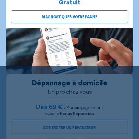
Gratuit
DIAGNOSTIQUER VOTRE PANNE
Dépannage à domicile
Un pro chez vous
Dès 69 €
/ Accompagnement
avec le Bonus Réparation
CONTACTER UN RÉPARATEUR