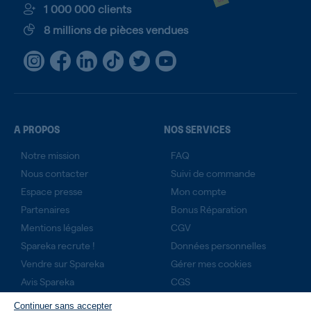
1 000 000 clients
8 millions de pièces vendues
A PROPOS
NOS SERVICES
Notre mission
FAQ
Nous contacter
Suivi de commande
Espace presse
Mon compte
Partenaires
Bonus Réparation
Mentions légales
CGV
Spareka recrute !
Données personnelles
Vendre sur Spareka
Gérer mes cookies
Avis Spareka
CGS
Technicien expert ?
Continuer sans accepter
Rejoignez-nous