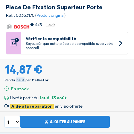
Piece De Fixation Superieur Porte
Ref. : 00353175 (
Produit original
)
4/5 -
1 avis
Vérifier la compatibilité
!
Soyez sûr que cette pièce soit compatible avec votre
appareil
14,87 €
Vendu
neuf
par
Cellastor
En stock
Livré à partir du
Jeudi
13 août
en visio offerte
Aide à la réparation
AJOUTER AU PANIER