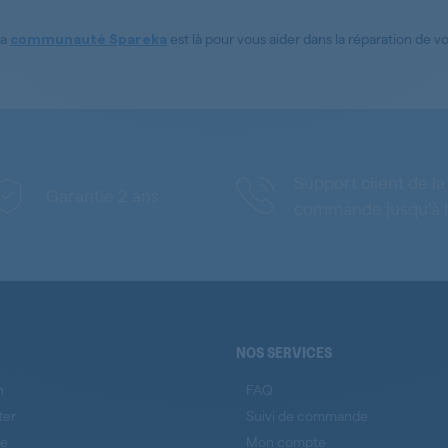
La
est là pour vous aider dans la réparation de 
communauté Spareka
Support client de la
Garantie 2 ans
commande jusqu'à l
NOS SERVICES
n
FAQ
ter
Suivi de commande
se
Mon compte