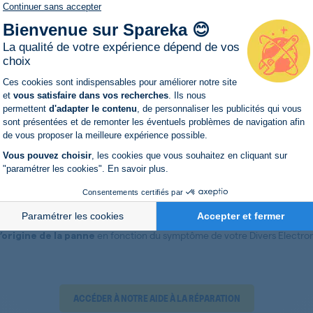
Continuer sans accepter
Bienvenue sur Spareka 😊
La qualité de votre expérience dépend de vos
choix
Plateforme de Gestion du Consentemen
Ces cookies sont indispensables pour améliorer notre site
et
vous satisfaire dans vos recherches
. Ils nous
EZ À RÉPARER VOTRE DIVERS ELECTRO
permettent
d'adapter le contenu
, de personnaliser les publicités qui vous
Axeptio consent
sont présentées et de remonter les éventuels problèmes de navigation afin
de vous proposer la meilleure expérience possible.
Vous pouvez choisir
, les cookies que vous souhaitez en cliquant sur
"paramétrer les cookies".
En savoir plus
.
 DE RÉPARATION DE PANNE POUR DIVERS ELECTROM
Consentements certifiés par
pour vous accompagner dans la réparation
tuces et plein d’autres aides
Paramétrer les cookies
Accepter et fermer
en fonction du symptôme de votre Divers Electro
l’origine de la panne
ACCÉDER À NOTRE AIDE À LA RÉPARATION