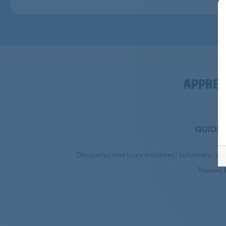
APPREN
GUIDE
Découvrez
nos vues éclatées, tutoriels, as
Trouvez