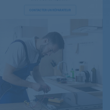
856066803022
CONTACTER UN RÉPARATEUR
856068003278
856068003270
856068003271
856068203271
856068203270
856067403278
856067403270
856067403271