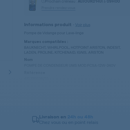
Prochain créneau :
à
AUJOURD'HUI
09H00
Prendre rendez-vous
-
Voir plus
Informations produit
Pompe de Vidange pour Lave-linge
Marques compatibles :
BAUKNECHT, WHIRLPOOL, HOTPOINT ARISTON, INDESIT,
LADEN, PROLINE, KITCHENAID, IGNIS, ARISTON
Nom
POMPE DE CONDENSEUR UMS MOD.PCSA-12W-240V
TUTO
Référence
481236058212
Type de pièces
Pompe de Vidange
Livraison en
24h ou 48h
Chez vous ou en point relais