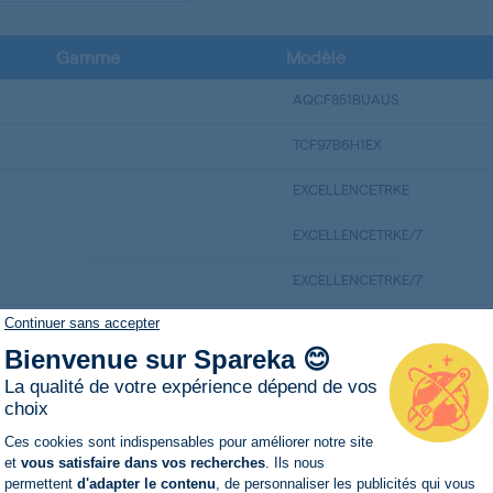
Gamme
Modèle
AQCF851BUAUS
TCF97B6H1EX
EXCELLENCETRKE
EXCELLENCETRKE/7
EXCELLENCETRKE/7
Continuer sans accepter
EXCELLENCETRKE/7
Bienvenue sur Spareka 😊
EXTRA9060BDI
La qualité de votre expérience dépend de vos
choix
EXTRA9060BDI
Plateforme de Gestion du Consentemen
Ces cookies sont indispensables pour améliorer notre site
HDD5000
et
vous satisfaire dans vos recherches
. Ils nous
permettent
d'adapter le contenu
, de personnaliser les publicités qui vous