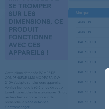
SE TROMPER
Marque
SUR LES
DIMENSIONS, CE
ARISTON
PRODUIT
ARISTON
FONCTIONNE
BAUKNECHT
AVEC CES
APPAREILS !
BAUKNECHT
BAUKNECHT
BAUKNECHT
Cette pièce détachée POMPE DE
CONDENSEUR UMS MOD.PCSA-12W-
BAUKNECHT
240V s’adapte sur plusieurs appareils.
Vérifiez bien que la référence de votre
BAUKNECHT
Lave-linge est dans la liste ci-après. Sinon,
recherchez sur notre moteur de
recherche la
pièce détachée
BAUKNECHT
Electroménager
.