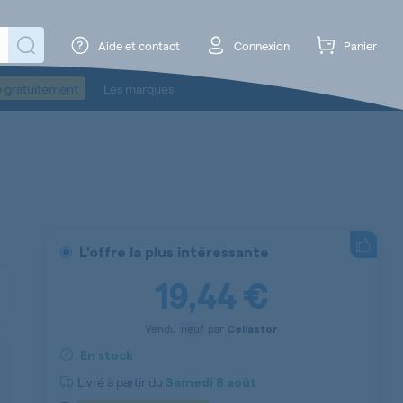
Aide et contact
Connexion
Panier
o gratuitement
Les marques
L'offre la plus intéressante
19,44 €
Vendu
neuf
par
Cellastor
En stock
Livré à partir du
Samedi
8 août