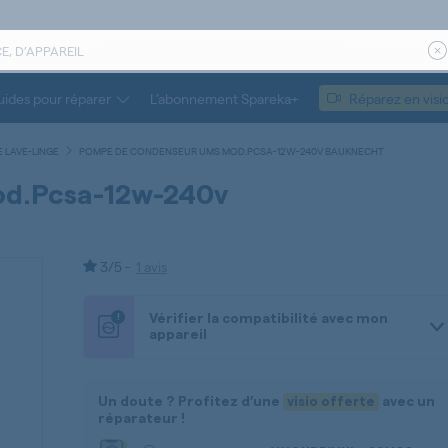
ides pour réparer
L’abonnement Spareka+
Réparez en visi
 LAVE-LINGE
POMPE DE CONDENSEUR UMS MOD.PCSA-12W-240V BAUKNECHT
d.pcsa-12w-240v
3/5 -
1 avis
!
Vérifier la compatibilité avec mon
appareil
Un doute ? Profitez d’une
visio offerte
avec un
réparateur !