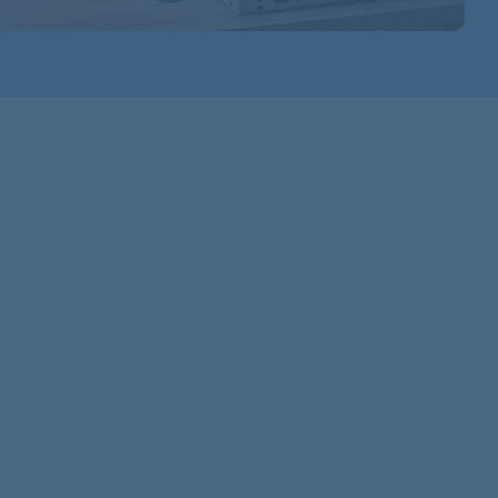
856079903070
856079903078
856079903071
856079903090
856088903190
856079903180