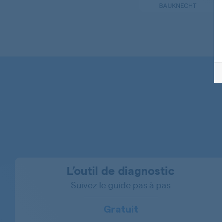
BAUKNECHT
BAUKNECHT
BAUKNECHT
BAUKNECHT
BAUKNECHT
BAUKNECHT
BAUKNECHT
BAUKNECHT
BAUKNECHT
L’outil de diagnostic
Suivez le guide pas à pas
BAUKNECHT
BAUKNECHT
Gratuit