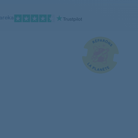
pareka