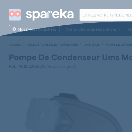
Nos solutions de réparations
Gu
Nos pièces détachées
ACCUEIL
PIÈCE DÉTACHÉE ÉLECTROMÉNAGER
LAVE-LINGE
POMPE DE VIDANGE
Pompe De Condenseur Ums Mo
Ref. : 481236058212 (
Produit original
)