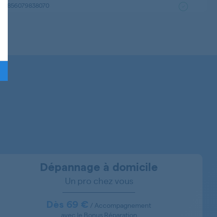
856079838070
856070001080
856025016090
856067803270
856067803271
856066803020
Dépannage à domicile
Un pro chez vous
856066803021
Dès 69 €
/ Accompagnement
avec le Bonus Réparation