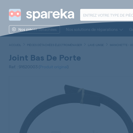
Nos solutions de réparations
Gu
Nos pièces détachées
ACCUEIL
PIÈCES DÉTACHÉES ÉLECTROMÉNAGER
LAVE-LINGE
MANCHETTE - JO
Joint Bas De Porte
Ref. : 91620003 (
Produit original
)