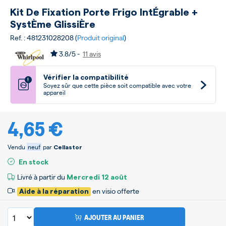
Kit De Fixation Porte Frigo IntÉgrable +
SystÈme GlissiÈre
Ref. : 481231028208 (
Produit original
)
3.8/5 -
11 avis
Vérifier la compatibilité
!
Soyez sûr que cette pièce soit compatible avec votre
appareil
4,65 €
Vendu
neuf
par
Cellastor
En stock
Livré à partir du
Mercredi
12 août
en visio offerte
Aide à la réparation
AJOUTER AU PANIER