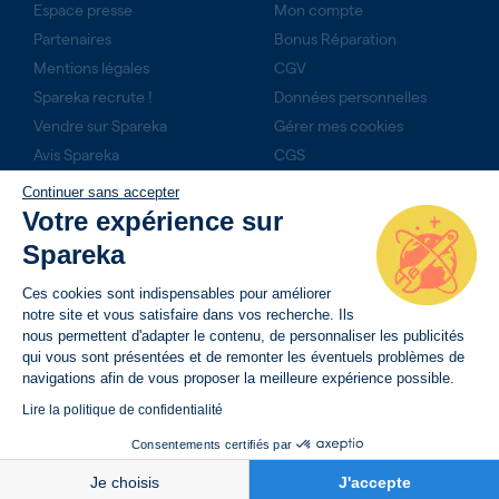
Espace presse
Mon compte
Partenaires
Bonus Réparation
Mentions légales
CGV
Spareka recrute !
Données personnelles
Vendre sur Spareka
Gérer mes cookies
Avis Spareka
CGS
Technicien expert ?
Continuer sans accepter
Rejoignez-nous
Votre expérience sur
Produits du mois
Spareka
NOS ENGAGEMENTS
Ces cookies sont indispensables pour améliorer
notre site et vous satisfaire dans vos recherche. Ils
14 jours pour retourner son produit
nous permettent d'adapter le contenu, de personnaliser les publicités
qui vous sont présentées et de remonter les éventuels problèmes de
Livraison rapide avec suivi de commande
navigations afin de vous proposer la meilleure expérience possible.
Paiement sécurisé
Lire la politique de confidentialité
Consentements certifiés par
4,65 €
AJOUTER AU PANIER
Je choisis
J'accepte