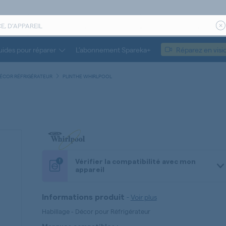
ides pour réparer
L’abonnement Spareka+
Réparez en visi
DÉCOR RÉFRIGÉRATEUR
PLINTHE WHIRLPOOL
!
Vérifier la compatibilité avec mon
appareil
-
Voir plus
Informations produit
Habillage - Décor pour Réfrigérateur