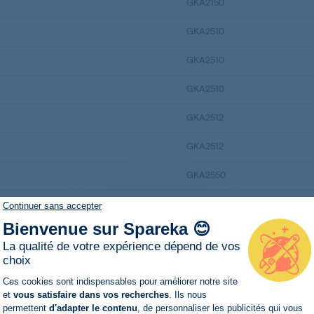
GKA2150
GKA2510
GKA2510
GKA2510
GKA2512
GKA2512
GKA2550
GKA255OPTIMA
Continuer sans accepter
Bienvenue sur Spareka 😊
GKA3010
La qualité de votre expérience dépend de vos
choix
GKA3013
Plateforme de Gestion du Consentemen
Ces cookies sont indispensables pour améliorer notre site
GKA3013OPTIMA
et
vous satisfaire dans vos recherches
. Ils nous
permettent
d'adapter le contenu
, de personnaliser les publicités qui vous