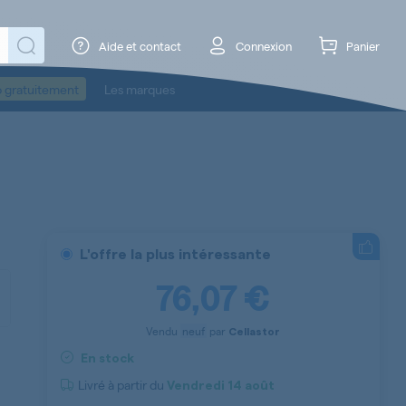
Aide et contact
Connexion
Panier
o gratuitement
Les marques
L'offre la plus intéressante
76,07 €
Vendu
neuf
par
Cellastor
En stock
Livré à partir du
Vendredi
14 août