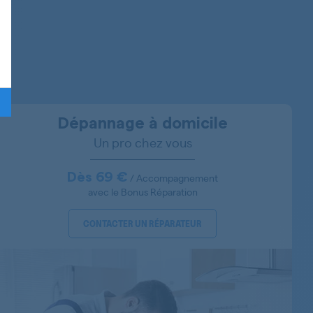
855286301020
855286301021
855286261000
Dépannage à domicile
Un pro chez vous
855286301001
855286301000
Dès 69 €
/ Accompagnement
avec le Bonus Réparation
855286301010
CONTACTER UN RÉPARATEUR
855286561001