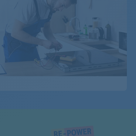
855286561000
855246616000
855288701010
855285716000
855288316002