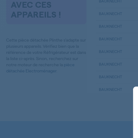
BAUKNECHT
AVEC CES
APPAREILS !
BAUKNECHT
BAUKNECHT
BAUKNECHT
Cette pièce détachée Plinthe s’adapte sur
plusieurs appareils. Vérifiez bien que la
BAUKNECHT
référence de votre Réfrigérateur est dans
la liste ci-après. Sinon, recherchez sur
BAUKNECHT
notre moteur de recherche la
pièce
détachée Electroménager
.
BAUKNECHT
BAUKNECHT
BAUKNECHT
BAUKNECHT
BAUKNECHT