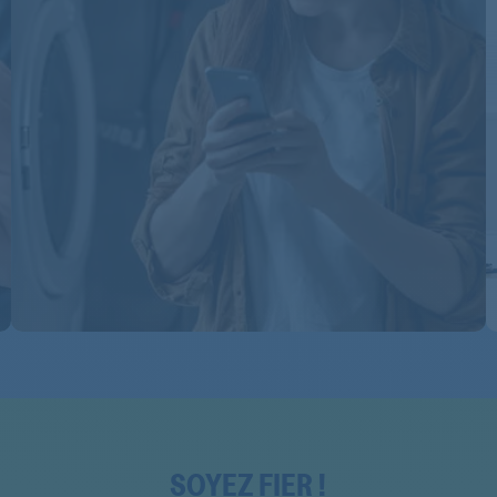
GKA3450
GKA3450/1
GKAPRESTIGE
GKE12360A++
GKE12360A++
GKE305A++
GKE305A++
GKEA215OPTIM
GKEA215OPTIM
GKEA215OPTIMA+
GKEA215OPTIMA+
SOYEZ FIER !