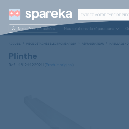
Nos solutions de réparations
Gu
Nos pièces détachées
ACCUEIL
PIÈCE DÉTACHÉE ÉLECTROMÉNAGER
RÉFRIGÉRATEUR
HABILLAGE - 
Plinthe
Ref. : 481244229211 (
Produit original
)