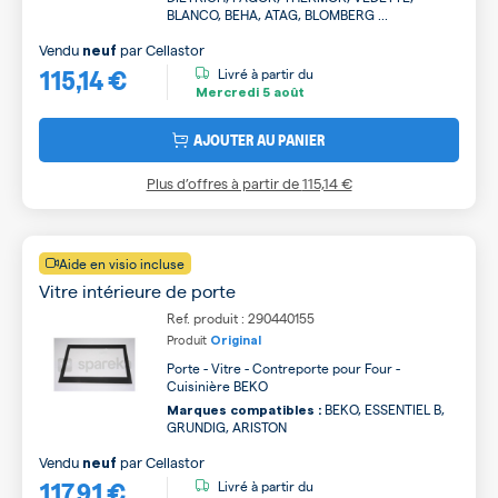
BLANCO, BEHA, ATAG, BLOMBERG ...
Vendu
par
Cellastor
neuf
115,14 €
Livré à partir du
Mercredi
5 août
AJOUTER AU PANIER
Plus d’offres à partir de
115,14 €
Aide en visio incluse
Vitre intérieure de porte
Ref. produit : 290440155
Produit
Original
Porte - Vitre - Contreporte pour Four -
Cuisinière BEKO
BEKO, ESSENTIEL B,
Marques compatibles :
GRUNDIG, ARISTON
Vendu
par
Cellastor
neuf
117,91 €
Livré à partir du