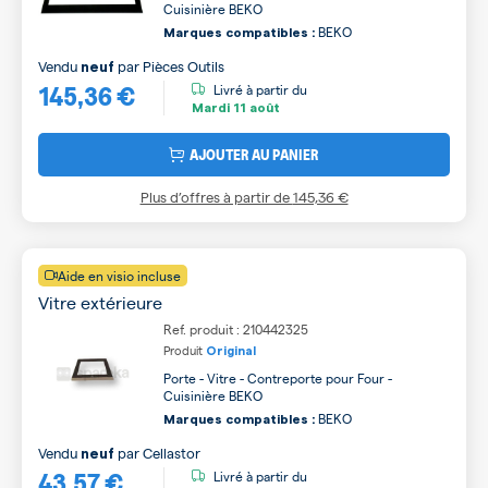
Cuisinière BEKO
BEKO
Marques compatibles :
Vendu
par
Pièces Outils
neuf
145,36 €
Livré à partir du
Mardi
11 août
AJOUTER AU PANIER
Plus d’offres à partir de
145,36 €
Aide en visio incluse
Vitre extérieure
Ref. produit : 210442325
Produit
Original
Porte - Vitre - Contreporte pour Four -
Cuisinière BEKO
BEKO
Marques compatibles :
Vendu
par
Cellastor
neuf
43,57 €
Livré à partir du