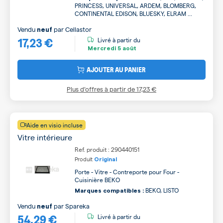
PRINCESS, UNIVERSAL, ARDEM, BLOMBERG,
CONTINENTAL EDISON, BLUESKY, ELRAM ...
Vendu
par
Cellastor
neuf
17,23 €
Livré à partir du
Mercredi
5 août
AJOUTER AU PANIER
Plus d’offres à partir de
17,23 €
Aide en visio incluse
Vitre intérieure
Ref. produit : 290440151
Produit
Original
Porte - Vitre - Contreporte pour Four -
Cuisinière BEKO
BEKO, LISTO
Marques compatibles :
Vendu
par
Spareka
neuf
54,29 €
Livré à partir du