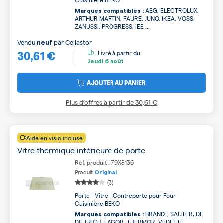
Cuisinière BEKO
AEG, ELECTROLUX,
Marques compatibles :
ARTHUR MARTIN, FAURE, JUNO, IKEA, VOSS,
ZANUSSI, PROGRESS, IEE ...
Vendu
par
Cellastor
neuf
30,61 €
Livré à partir du
Jeudi
6 août
AJOUTER AU PANIER
Plus d’offres à partir de
30,61 €
Aide en visio incluse
Vitre thermique intérieure de porte
Ref. produit : 79X8136
Produit
Original
(3)
Porte - Vitre - Contreporte pour Four -
Cuisinière BEKO
BRANDT, SAUTER, DE
Marques compatibles :
DIETRICH, FAGOR, THERMOR, VEDETTE,