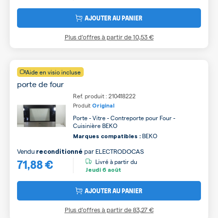
AJOUTER AU PANIER
Plus d’offres à partir de
10,53 €
Aide en visio incluse
porte de four
Ref. produit : 210418222
Produit
Original
Porte - Vitre - Contreporte pour Four -
Cuisinière BEKO
BEKO
Marques compatibles :
Vendu
par
ELECTRODOCAS
reconditionné
71,88 €
Livré à partir du
Jeudi
6 août
AJOUTER AU PANIER
Plus d’offres à partir de
83,27 €