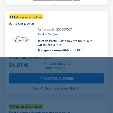
Aide en visio incluse
Joint de porte
Ref. produit : 255300007
Produit
Original
Joint de Porte - Joint de Vitre pour Four -
Cuisinière BEKO
BEKO
Marques compatibles :
Vendu
par
Pièces Outils
neuf
24,97 €
Livré à partir du
Lundi
10 août
AJOUTER AU PANIER
Plus d’offres à partir de
24,97 €
Aide en visio incluse
Porte avant extérieur glass group