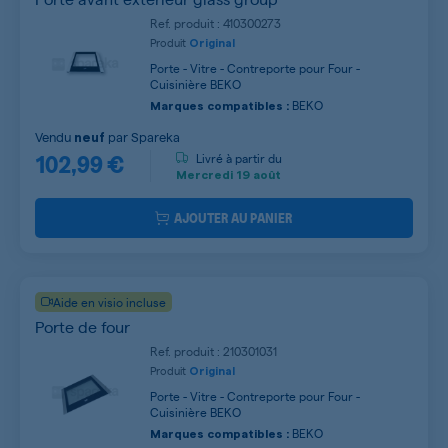
Ref. produit : 410300273
Produit
Original
Porte - Vitre - Contreporte pour Four -
Cuisinière BEKO
BEKO
Marques compatibles :
Vendu
par
Spareka
neuf
102,99 €
Livré à partir du
Mercredi
19 août
AJOUTER AU PANIER
Aide en visio incluse
Porte de four
Ref. produit : 210301031
Produit
Original
Porte - Vitre - Contreporte pour Four -
Cuisinière BEKO
BEKO
Marques compatibles :