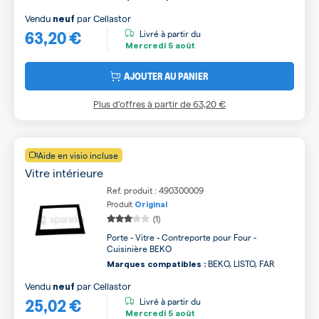
Vendu
par
Cellastor
neuf
63,20 €
Livré à partir du
Mercredi
5 août
AJOUTER AU PANIER
Plus d’offres à partir de
63,20 €
Aide en visio incluse
Vitre intérieure
Ref. produit : 490300009
Produit
Original
(1)
Porte - Vitre - Contreporte pour Four -
Cuisinière BEKO
BEKO, LISTO, FAR
Marques compatibles :
Vendu
par
Cellastor
neuf
25,02 €
Livré à partir du
Mercredi
5 août