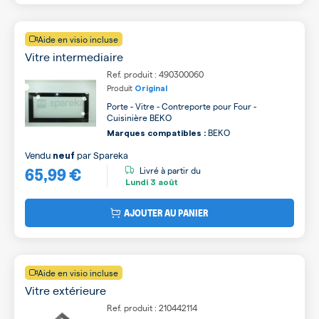
Aide en visio incluse
Vitre intermediaire
Ref. produit : 490300060
Produit
Original
Porte - Vitre - Contreporte pour Four -
Cuisinière BEKO
BEKO
Marques compatibles :
Vendu
par
Spareka
neuf
65,99 €
Livré à partir du
Lundi
3 août
AJOUTER AU PANIER
Aide en visio incluse
Vitre extérieure
Ref. produit : 210442114