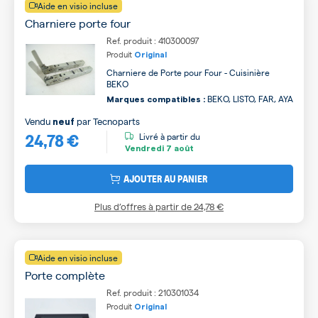
Aide en visio incluse
Charniere porte four
Ref. produit : 410300097
Produit
Original
Charniere de Porte pour Four - Cuisinière
BEKO
BEKO, LISTO, FAR, AYA
Marques compatibles :
Vendu
par
Tecnoparts
neuf
24,78 €
Livré à partir du
Vendredi
7 août
AJOUTER AU PANIER
Plus d’offres à partir de
24,78 €
Aide en visio incluse
Porte complète
Ref. produit : 210301034
Produit
Original