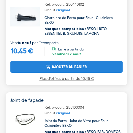
Ref. produit : 250440102
Produit
Original
Charniere de Porte pour Four - Cuisinière
BEKO
BEKO, LISTO,
Marques compatibles :
ESSENTIEL B, GRUNDIG, LAMONA
Vendu
par
Tecnoparts
neuf
10,45 €
Livré à partir du
Vendredi
7 août
AJOUTER AU PANIER
Plus d’offres à partir de
10,45 €
Joint de façade
Ref. produit : 255100004
Produit
Original
Joint de Porte - Joint de Vitre pour Four -
Cuisinière BEKO
BEKO, FAR, DOMEOS,
Marques compatibles :