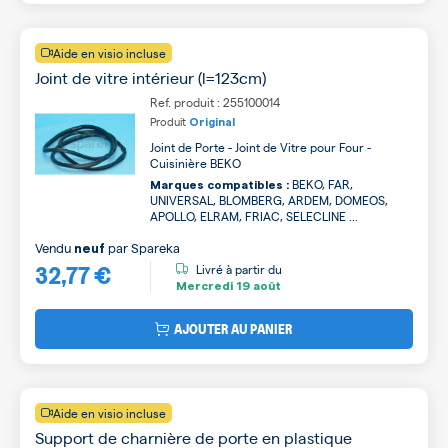
Aide en visio incluse
Joint de vitre intérieur (l=123cm)
Ref. produit : 255100014
Produit
Original
Joint de Porte - Joint de Vitre pour Four -
Cuisinière BEKO
BEKO, FAR,
Marques compatibles :
UNIVERSAL, BLOMBERG, ARDEM, DOMEOS,
APOLLO, ELRAM, FRIAC, SELECLINE ...
Vendu
par
Spareka
neuf
32,77 €
Livré à partir du
Mercredi
19 août
AJOUTER AU PANIER
Aide en visio incluse
Support de charnière de porte en plastique