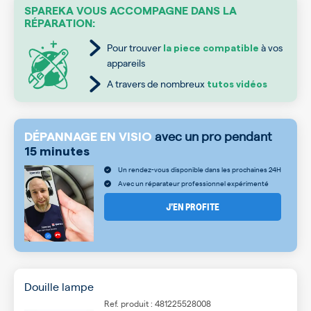
SPAREKA VOUS ACCOMPAGNE DANS LA
RÉPARATION:
Pour trouver
à vos
la piece compatible
appareils
A travers de nombreux
tutos vidéos
avec un pro pendant
DÉPANNAGE EN VISIO
15 minutes
Un rendez-vous disponible dans les prochaines 24H
Avec un réparateur professionnel expérimenté
J’EN PROFITE
Douille lampe
Ref. produit : 481225528008