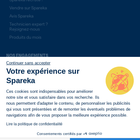
Vendre sur Spareka
Avis Spareka
Technicien expert ?
Rejoignez-nous
Produits du mois
NOS ENGAGEMENTS
Continuer sans accepter
14 jours pour retourner son produit
Votre expérience sur
Livraison rapide avec suivi de commande
Spareka
Paiement sécurisé
Ces cookies sont indispensables pour améliorer
notre site et vous satisfaire dans vos recherche. Ils
nous permettent d'adapter le contenu, de personnaliser les publicités
qui vous sont présentées et de remonter les éventuels problèmes de
navigations afin de vous proposer la meilleure expérience possible.
Lire la politique de confidentialité
Consentements certifiés par
BESOIN D’AIDE