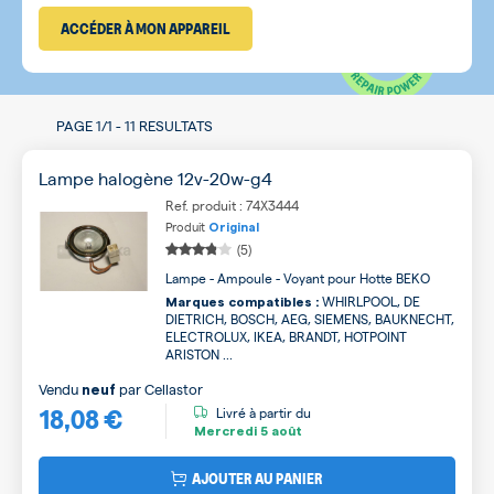
ACCÉDER À MON APPAREIL
PAGE
1/1
-
11 RESULTATS
Lampe halogène 12v-20w-g4
Ref. produit : 74X3444
Produit
Original
(5)
Lampe - Ampoule - Voyant pour Hotte BEKO
WHIRLPOOL, DE
Marques compatibles :
DIETRICH, BOSCH, AEG, SIEMENS, BAUKNECHT,
ELECTROLUX, IKEA, BRANDT, HOTPOINT
ARISTON ...
Vendu
par
Cellastor
neuf
18,08 €
Livré à partir du
Mercredi
5 août
AJOUTER AU PANIER