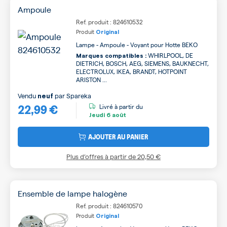
Ampoule
Ref. produit : 824610532
Produit
Original
Lampe - Ampoule - Voyant pour Hotte BEKO
WHIRLPOOL, DE
Marques compatibles :
DIETRICH, BOSCH, AEG, SIEMENS, BAUKNECHT,
ELECTROLUX, IKEA, BRANDT, HOTPOINT
ARISTON ...
Vendu
par
Spareka
neuf
22,99 €
Livré à partir du
Jeudi
6 août
AJOUTER AU PANIER
Plus d’offres à partir de
20,50 €
Ensemble de lampe halogène
Ref. produit : 824610570
Produit
Original