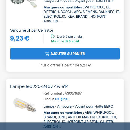
Lampe - Ampoule - Voyant pour Hotte BEKO
WHIRLPOOL, DE
Marques compatibles :
DIETRICH, BOSCH, AEG, SIEMENS, BAUKNECHT,
ELECTROLUX, IKEA, BRANDT, HOTPOINT
ARISTON ...
Vendu
par
Cellastor
neuf
9,23 €
Livré à partir du
Mercredi
5 août
AJOUTER AU PANIER
Plus d’offres à partir de
9,23 €
Lampe led220-240v 4w e14
Ref. produit : AS0071697
Produit
Original
Lampe - Ampoule - Voyant pour Hotte BEKO
AEG, WHIRLPOOL,
Marques compatibles :
BRANDT, JUNO, ARTHUR MARTIN, BAUKNECHT,
ELECTROLUX, HOTPOINT ARISTON, SAUTER,
ARISTON ...