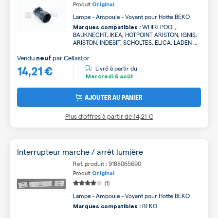
Produit
Original
Lampe - Ampoule - Voyant pour Hotte BEKO
WHIRLPOOL,
Marques compatibles :
BAUKNECHT, IKEA, HOTPOINT ARISTON, IGNIS,
ARISTON, INDESIT, SCHOLTES, ELICA, LADEN ...
Vendu
par
Cellastor
neuf
14,21 €
Livré à partir du
Mercredi
5 août
AJOUTER AU PANIER
Plus d’offres à partir de
14,21 €
Interrupteur marche / arrêt lumière
Ref. produit : 9188065690
Produit
Original
(1)
Lampe - Ampoule - Voyant pour Hotte BEKO
BEKO
Marques compatibles :