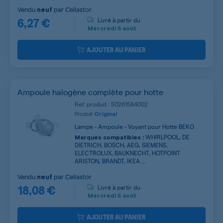
Vendu
par
Cellastor
neuf
6,27 €
Livré à partir du
Mercredi
5 août
AJOUTER AU PANIER
Ampoule halogène complète pour hotte
Ref. produit : 50261584002
Produit
Original
Lampe - Ampoule - Voyant pour Hotte BEKO
WHIRLPOOL, DE
Marques compatibles :
DIETRICH, BOSCH, AEG, SIEMENS,
ELECTROLUX, BAUKNECHT, HOTPOINT
ARISTON, BRANDT, IKEA ...
Vendu
par
Cellastor
neuf
18,08 €
Livré à partir du
Mercredi
5 août
AJOUTER AU PANIER