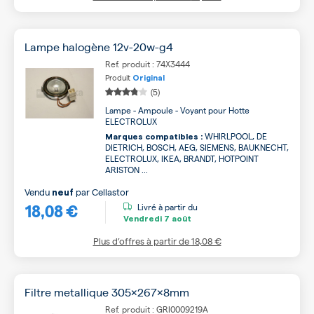
Lampe halogène 12v-20w-g4
Ref. produit : 74X3444
Produit
Original
(5)
Lampe - Ampoule - Voyant pour Hotte
ELECTROLUX
WHIRLPOOL, DE
Marques compatibles :
DIETRICH, BOSCH, AEG, SIEMENS, BAUKNECHT,
ELECTROLUX, IKEA, BRANDT, HOTPOINT
ARISTON ...
Vendu
par
Cellastor
neuf
18,08 €
Livré à partir du
Vendredi
7 août
Plus d’offres à partir de
18,08 €
Filtre metallique 305x267x8mm
Ref. produit : GRI0009219A