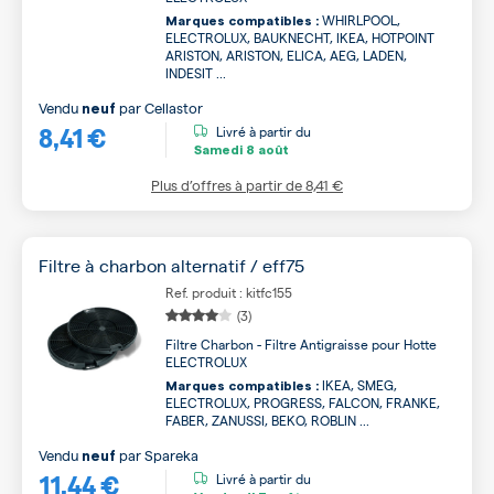
WHIRLPOOL,
Marques compatibles :
ELECTROLUX, BAUKNECHT, IKEA, HOTPOINT
ARISTON, ARISTON, ELICA, AEG, LADEN,
INDESIT ...
Vendu
par
Cellastor
neuf
8,41 €
Livré à partir du
Samedi
8 août
Plus d’offres à partir de
8,41 €
Filtre à charbon alternatif / eff75
Ref. produit : kitfc155
(3)
Filtre Charbon - Filtre Antigraisse pour Hotte
ELECTROLUX
IKEA, SMEG,
Marques compatibles :
ELECTROLUX, PROGRESS, FALCON, FRANKE,
FABER, ZANUSSI, BEKO, ROBLIN ...
Vendu
par
Spareka
neuf
11,44 €
Livré à partir du