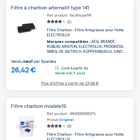
Filtre à charbon alternatif type 141
Ref. produit : facdhtype141
(2)
Filtre Charbon - Filtre Antigraisse pour Hotte
ELECTROLUX
AEG, BRANDT,
Marques compatibles :
ROBLIN, ARISTON, ELECTROLUX, PROGRESS,
SMEG, DE DIETRICH, KÜPPERSBUSCH, JUNO ...
Vendu
par
Spareka
neuf
26,42 €
Livré à partir du
Vendredi
7 août
Plus d’offres à partir de
23,58 €
Filtre charbon modele15
Ref. produit : 484000008575
Produit
Original
(9)
Filtre Charbon - Filtre Antigraisse pour Hotte
ELECTROLUX