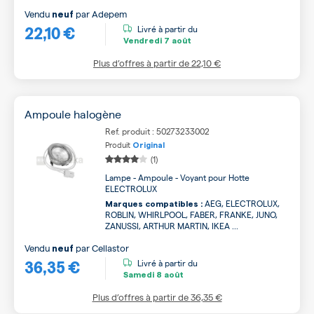
Vendu
par
Adepem
neuf
22,10 €
Livré à partir du
Vendredi
7 août
Plus d’offres à partir de
22,10 €
Ampoule halogène
Ref. produit : 50273233002
Produit
Original
(1)
Lampe - Ampoule - Voyant pour Hotte
ELECTROLUX
AEG, ELECTROLUX,
Marques compatibles :
ROBLIN, WHIRLPOOL, FABER, FRANKE, JUNO,
ZANUSSI, ARTHUR MARTIN, IKEA ...
Vendu
par
Cellastor
neuf
36,35 €
Livré à partir du
Samedi
8 août
Plus d’offres à partir de
36,35 €