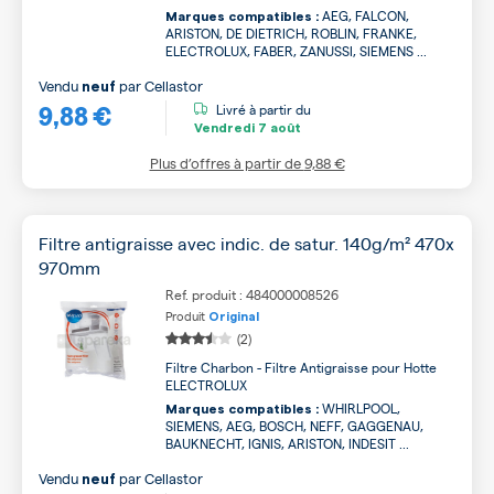
AEG, FALCON,
Marques compatibles :
ARISTON, DE DIETRICH, ROBLIN, FRANKE,
ELECTROLUX, FABER, ZANUSSI, SIEMENS ...
Vendu
par
Cellastor
neuf
9,88 €
Livré à partir du
Vendredi
7 août
Plus d’offres à partir de
9,88 €
Filtre antigraisse avec indic. de satur. 140g/m² 470x
970mm
Ref. produit : 484000008526
Produit
Original
(2)
Filtre Charbon - Filtre Antigraisse pour Hotte
ELECTROLUX
WHIRLPOOL,
Marques compatibles :
SIEMENS, AEG, BOSCH, NEFF, GAGGENAU,
BAUKNECHT, IGNIS, ARISTON, INDESIT ...
Vendu
par
Cellastor
neuf