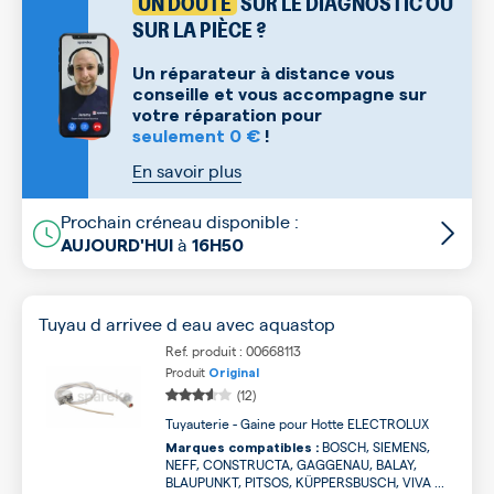
UN DOUTE
SUR LE DIAGNOSTIC OU
SUR LA PIÈCE ?
Un réparateur à distance vous
conseille et vous accompagne sur
votre réparation pour
seulement 0 €
!
En savoir plus
Prochain créneau disponible :
à
AUJOURD'HUI
16H50
Tuyau d arrivee d eau avec aquastop
Ref. produit : 00668113
Produit
Original
(12)
Tuyauterie - Gaine pour Hotte ELECTROLUX
BOSCH, SIEMENS,
Marques compatibles :
NEFF, CONSTRUCTA, GAGGENAU, BALAY,
BLAUPUNKT, PITSOS, KÜPPERSBUSCH, VIVA ...