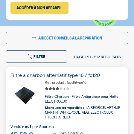
ACCÉDER À MON APPAREIL
AIDES ET CONSEILS À LA RÉPARATION
FILTRE
PAGE
1/11
-
512 RESULTATS
Filtre à charbon alternatif type 16 / fc120
Ref. produit : facdhtype16
(11)
Filtre Charbon - Filtre Antigraisse pour Hotte
ELECTROLUX
AIRFORCE, ARTHUR
Marques compatibles :
MARTIN, WHIRLPOOL, AEG, ELECTROLUX,
HTECH, AIRLUX
Vendu
par
Spareka
neuf
Livré à partir du