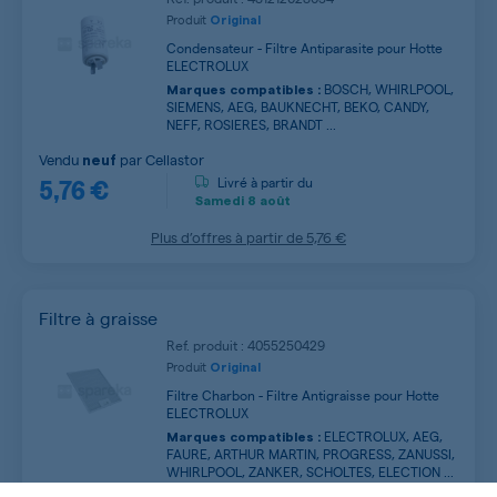
Produit
Original
Condensateur - Filtre Antiparasite pour Hotte
ELECTROLUX
BOSCH, WHIRLPOOL,
Marques compatibles :
SIEMENS, AEG, BAUKNECHT, BEKO, CANDY,
NEFF, ROSIERES, BRANDT ...
Vendu
par
Cellastor
neuf
5,76 €
Livré à partir du
Samedi
8 août
Plus d’offres à partir de
5,76 €
Filtre à graisse
Ref. produit : 4055250429
Produit
Original
Filtre Charbon - Filtre Antigraisse pour Hotte
ELECTROLUX
ELECTROLUX, AEG,
Marques compatibles :
FAURE, ARTHUR MARTIN, PROGRESS, ZANUSSI,
WHIRLPOOL, ZANKER, SCHOLTES, ELECTION ...