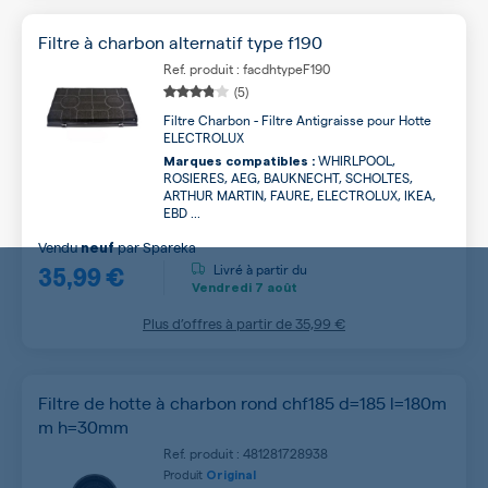
Filtre à charbon alternatif type f190
Ref. produit : facdhtypeF190
(5)
Filtre Charbon - Filtre Antigraisse pour Hotte
ELECTROLUX
WHIRLPOOL,
Marques compatibles :
ROSIERES, AEG, BAUKNECHT, SCHOLTES,
ARTHUR MARTIN, FAURE, ELECTROLUX, IKEA,
EBD ...
Vendu
par
Spareka
neuf
35,99 €
Livré à partir du
Vendredi
7 août
Plus d’offres à partir de
35,99 €
Filtre de hotte à charbon rond chf185 d=185 l=180m
m h=30mm
Ref. produit : 481281728938
Produit
Original