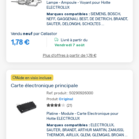
Lampe - Ampoule - Voyant pour Hotte
ELECTROLUX
SIEMENS, BOSCH,
Marques compatibles :
NEFF, GAGGENAU, BEST, DE DIETRICH, BRANDT,
SAUTER, DELONGHI, SCHOLTES ...
Vendu
par
Cellastor
neuf
1,78 €
Livré à partir du
Vendredi
7 août
Plus d’offres à partir de
1,78 €
Aide en visio incluse
Carte électronique principale
Ref. produit : 50290926000
Produit
Original
(21)
Platine - Module - Carte Electronique pour
Hotte ELECTROLUX
ELECTROLUX,
Marques compatibles :
SAUTER, BRANDT, ARTHUR MARTIN, ZANUSSI,
THERMOR, AIRLUX, GLEM, GLEMGAS, BROAN ...