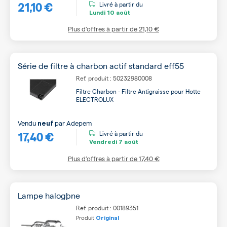
21,10 €
Livré à partir du
Lundi
10 août
Plus d’offres à partir de
21,10 €
Série de filtre à charbon actif standard eff55
Ref. produit : 50232980008
Filtre Charbon - Filtre Antigraisse pour Hotte
ELECTROLUX
Vendu
par
Adepem
neuf
17,40 €
Livré à partir du
Vendredi
7 août
Plus d’offres à partir de
17,40 €
Lampe halogþne
Ref. produit : 00189351
Produit
Original