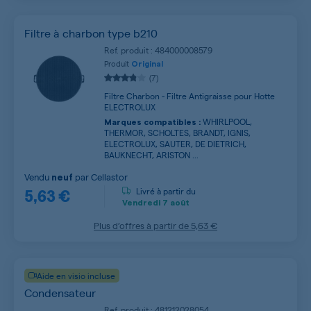
Filtre à charbon type b210
Ref. produit : 484000008579
Produit
Original
(7)
Filtre Charbon - Filtre Antigraisse pour Hotte
ELECTROLUX
WHIRLPOOL,
Marques compatibles :
THERMOR, SCHOLTES, BRANDT, IGNIS,
ELECTROLUX, SAUTER, DE DIETRICH,
BAUKNECHT, ARISTON ...
Vendu
par
Cellastor
neuf
5,63 €
Livré à partir du
Vendredi
7 août
Plus d’offres à partir de
5,63 €
Aide en visio incluse
Condensateur
Ref. produit : 481212028054