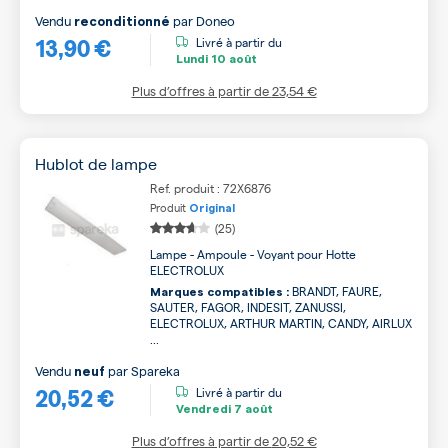
Vendu
par
Doneo
reconditionné
13,90 €
Livré à partir du
Lundi
10 août
Plus d’offres à partir de
23,54 €
Hublot de lampe
Ref. produit : 72X6876
Produit
Original
(25)
Lampe - Ampoule - Voyant pour Hotte
ELECTROLUX
BRANDT, FAURE,
Marques compatibles :
SAUTER, FAGOR, INDESIT, ZANUSSI,
ELECTROLUX, ARTHUR MARTIN, CANDY, AIRLUX
...
Vendu
par
Spareka
neuf
20,52 €
Livré à partir du
Vendredi
7 août
Plus d’offres à partir de
20,52 €