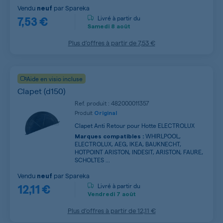
Vendu
par
Spareka
neuf
7,53 €
Livré à partir du
Samedi
8 août
Plus d’offres à partir de
7,53 €
Aide en visio incluse
Clapet (d150)
Ref. produit : 482000011357
Produit
Original
Clapet Anti Retour pour Hotte ELECTROLUX
WHIRLPOOL,
Marques compatibles :
ELECTROLUX, AEG, IKEA, BAUKNECHT,
HOTPOINT ARISTON, INDESIT, ARISTON, FAURE,
SCHOLTES ...
Vendu
par
Spareka
neuf
12,11 €
Livré à partir du
Vendredi
7 août
Plus d’offres à partir de
12,11 €