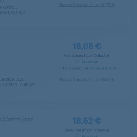
ENS
Plus d’offres à partir de
10,37 €
HIRLPOOL,
 SMEG, ARTHUR
18,08 €
Vendu
par
Cellastor
neuf
En stock
Livré à partir du
Samedi
8 août
Plus d’offres à partir de
18,08 €
, BOSCH, AEG,
, HOTPOINT ARISTON
18,62 €
0x35mm (par
Vendu
par
Spareka
neuf
En stock