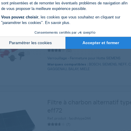
Axeptio consent
sont présentées et de remonter les éventuels problèmes de navigation afin
de vous proposer la meilleure expérience possible.
Vous pouvez choisir
, les cookies que vous souhaitez en cliquant sur
"paramétrer les cookies".
En savoir plus
.
Verrouillage mécanique
Consentements certifiés par
Ref. produit : 00181272
Paramétrer les cookies
Accepter et fermer
Produit
Original
(12)
Verrouillage - Fermeture pour Hotte SIEMENS
BOSCH, SIEMENS, NEFF, 
Marques compatibles :
GAGGENAU, BALAY, MIELE
Filtre à charbon alternatif typ
eff72
Ref. produit : facdhtype244
(7)