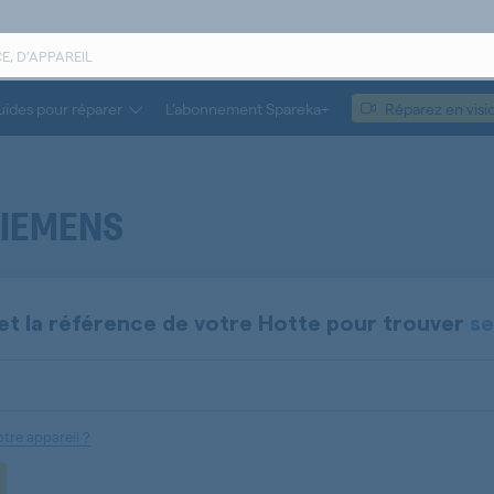
ides pour réparer
L’abonnement Spareka+
Réparez en visi
SIEMENS
et la référence de votre
Hotte
pour trouver
se
tre appareil ?