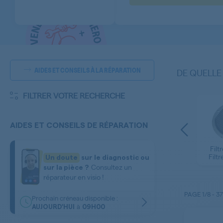
AIDES ET CONSEILS À LA RÉPARATION
DE QUELLE
FILTRER VOTRE RECHERCHE
AIDES ET CONSEILS DE RÉPARATION
Filt
âble
Element de Fixation
Grille d'Aeration
Filtr
Un doute
sur le diagnostic ou
Consultez un
sur la pièce ?
réparateur en visio !
PAGE
1/8
-
37
Prochain créneau disponible :
à
AUJOURD'HUI
09H00