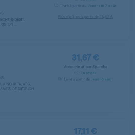
Livré à partir du
Vendredi
7 août
ENS
Plus d’offres à partir de
18,62 €
CHT, INDESIT,
RISTON ...
31,67 €
Vendu
par
Spareka
neuf
En stock
ENS
Livré à partir du
Jeudi
6 août
 JUNO, IKEA, AEG,
 SMEG, DE DIETRICH
17,11 €