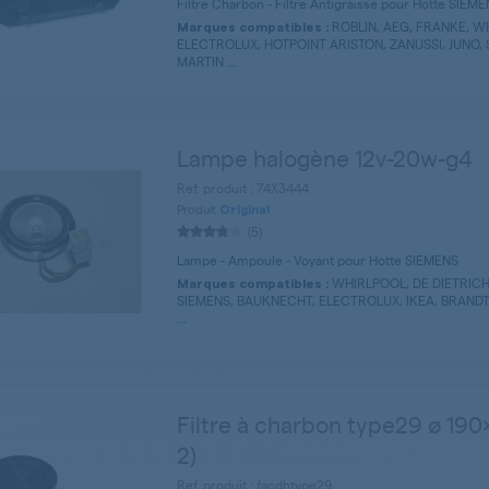
Filtre Charbon - Filtre Antigraisse pour Hotte SIEM
ROBLIN, AEG, FRANKE, W
Marques compatibles :
ELECTROLUX, HOTPOINT ARISTON, ZANUSSI, JUNO,
MARTIN ...
Lampe halogène 12v-20w-g4
Ref. produit : 74X3444
Produit
Original
(5)
Lampe - Ampoule - Voyant pour Hotte SIEMENS
WHIRLPOOL, DE DIETRICH
Marques compatibles :
SIEMENS, BAUKNECHT, ELECTROLUX, IKEA, BRANDT
...
Filtre à charbon type29 ø 19
2)
Ref. produit : facdhtype29