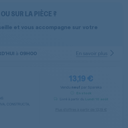
OU SUR LA PIÈCE ?
seille et vous accompagne sur votre
à
En savoir plus
D'HUI
09H00
13,19 €
Vendu
par
Spareka
neuf
En stock
ENS
Livré à partir du
Lundi
10 août
VIVA, CONSTRUCTA,
Plus d’offres à partir de
13,19 €