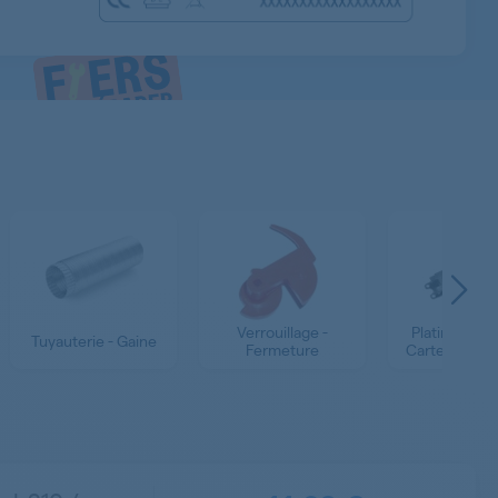
Verrouillage -
Platine - Mod
Tuyauterie - Gaine
Fermeture
Carte Electr