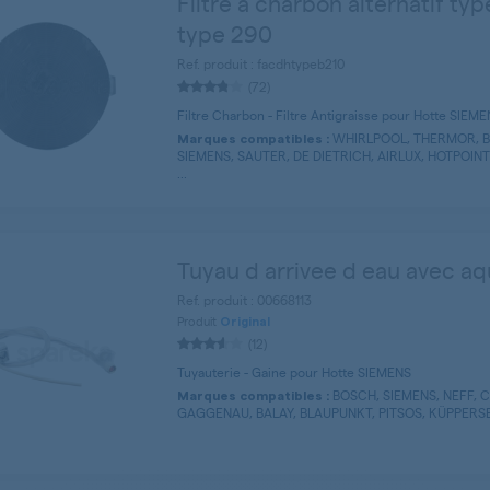
Filtre à charbon alternatif typ
type 290
Ref. produit : facdhtypeb210
(72)
Filtre Charbon - Filtre Antigraisse pour Hotte SIEM
WHIRLPOOL, THERMOR, B
Marques compatibles :
SIEMENS, SAUTER, DE DIETRICH, AIRLUX, HOTPOIN
...
Tuyau d arrivee d eau avec a
Ref. produit : 00668113
Produit
Original
(12)
Tuyauterie - Gaine pour Hotte SIEMENS
BOSCH, SIEMENS, NEFF, 
Marques compatibles :
GAGGENAU, BALAY, BLAUPUNKT, PITSOS, KÜPPERSBU