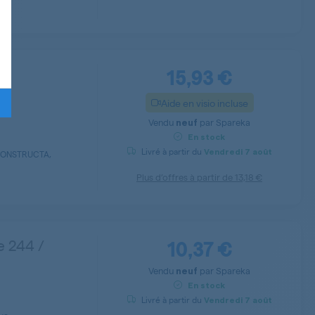
15,93 €
Aide en visio incluse
Vendu
par
Spareka
neuf
En stock
Livré à partir du
Vendredi
7 août
CONSTRUCTA,
Plus d’offres à partir de
13,18 €
10,37 €
e 244 /
Vendu
par
Spareka
neuf
En stock
Livré à partir du
Vendredi
7 août