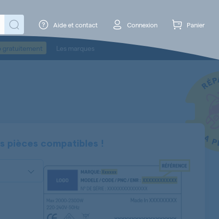
Aide et contact
Connexion
Panier
o gratuitement
Les marques
s pièces compatibles !