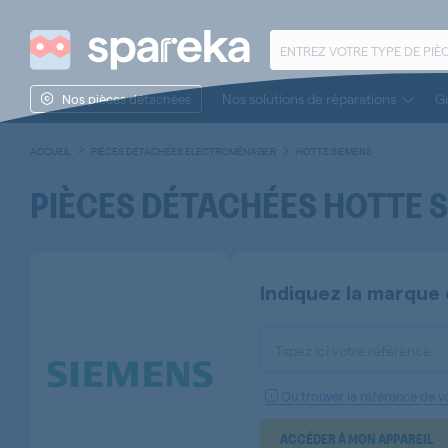
Nos solutions de réparations
Gu
Nos pièces détachées
ACCUEIL
PIÈCES DÉTACHÉES ELECTROMÉNAGER
HOTTE SIEMENS
PIÈCES DÉTACHÉES HOTTE 
Indiquez la marque 
Tapez ici votre référence
Où trouver la référence de vo
ACCÉDER À MON APPAREIL