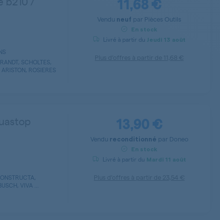
11,68 €
e b210 /
Vendu
par
Pièces Outils
neuf
En stock
Livré à partir du
Jeudi
13 août
ENS
Plus d’offres à partir de
11,68 €
RANDT, SCHOLTES,
T ARISTON, ROSIERES
13,90 €
quastop
Vendu
par
Doneo
reconditionné
En stock
Livré à partir du
Mardi
11 août
Plus d’offres à partir de
23,54 €
CONSTRUCTA,
SCH, VIVA ...