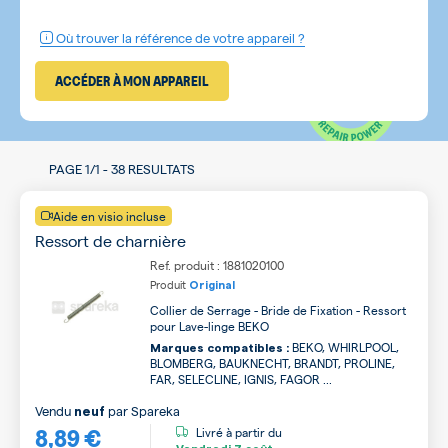
Où trouver la référence de votre appareil ?
ACCÉDER À MON APPAREIL
PAGE
1/1
-
38 RESULTATS
Aide en visio incluse
Ressort de charnière
Ref. produit : 1881020100
Produit
Original
Collier de Serrage - Bride de Fixation - Ressort
pour Lave-linge BEKO
BEKO, WHIRLPOOL,
Marques compatibles :
BLOMBERG, BAUKNECHT, BRANDT, PROLINE,
FAR, SELECLINE, IGNIS, FAGOR ...
Vendu
par
Spareka
neuf
8,89 €
Livré à partir du