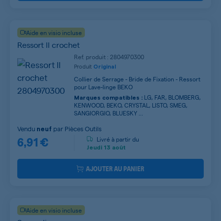
Aide en visio incluse
Ressort ll crochet
Ref. produit : 2804970300
Produit
Original
Collier de Serrage - Bride de Fixation - Ressort
pour Lave-linge BEKO
LG, FAR, BLOMBERG,
Marques compatibles :
KENWOOD, BEKO, CRYSTAL, LISTO, SMEG,
SANGIORGIO, BLUESKY ...
Vendu
par
Pièces Outils
neuf
6,91 €
Livré à partir du
Jeudi
13 août
AJOUTER AU PANIER
Aide en visio incluse