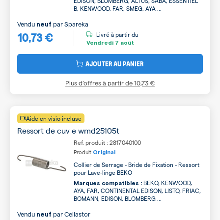
EDISON, BLOMBERG, ALTUS, SABA, ESSENTIEL
B, KENWOOD, FAR, SMEG, AYA ...
Vendu
par
Spareka
neuf
10,73 €
Livré à partir du
Vendredi
7 août
AJOUTER AU PANIER
Plus d’offres à partir de
10,73 €
Aide en visio incluse
Ressort de cuv e wmd25105t
Ref. produit : 2817040100
Produit
Original
Collier de Serrage - Bride de Fixation - Ressort
pour Lave-linge BEKO
BEKO, KENWOOD,
Marques compatibles :
AYA, FAR, CONTINENTAL EDISON, LISTO, FRIAC,
BOMANN, EDISON, BLOMBERG ...
Vendu
par
Cellastor
neuf