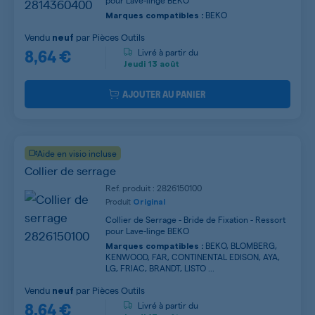
pour Lave-linge BEKO
BEKO
Marques compatibles :
Vendu
par
Pièces Outils
neuf
8,64 €
Livré à partir du
Jeudi
13 août
AJOUTER AU PANIER
Aide en visio incluse
Collier de serrage
Ref. produit : 2826150100
Produit
Original
Collier de Serrage - Bride de Fixation - Ressort
pour Lave-linge BEKO
BEKO, BLOMBERG,
Marques compatibles :
KENWOOD, FAR, CONTINENTAL EDISON, AYA,
LG, FRIAC, BRANDT, LISTO ...
Vendu
par
Pièces Outils
neuf
8,64 €
Livré à partir du