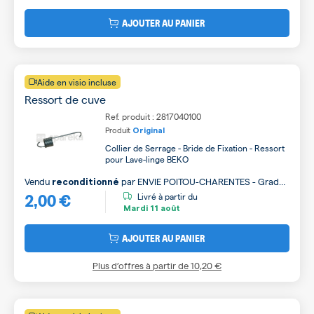
AJOUTER AU PANIER
Aide en visio incluse
Ressort de cuve
Ref. produit : 2817040100
Produit
Original
Collier de Serrage - Bride de Fixation - Ressort
pour Lave-linge BEKO
Vendu
par
ENVIE POITOU-CHARENTES - Grade
reconditionné
2,00 €
B
Livré à partir du
Mardi
11 août
AJOUTER AU PANIER
Plus d’offres à partir de
10,20 €