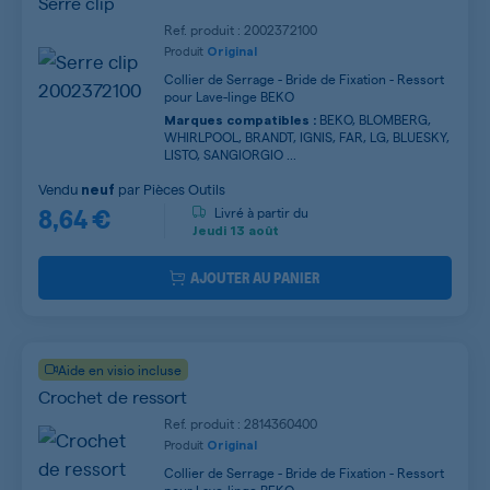
Serre clip
Ref. produit : 2002372100
Produit
Original
Collier de Serrage - Bride de Fixation - Ressort
pour Lave-linge BEKO
BEKO, BLOMBERG,
Marques compatibles :
WHIRLPOOL, BRANDT, IGNIS, FAR, LG, BLUESKY,
LISTO, SANGIORGIO ...
Vendu
par
Pièces Outils
neuf
8,64 €
Livré à partir du
Jeudi
13 août
AJOUTER AU PANIER
Aide en visio incluse
Crochet de ressort
Ref. produit : 2814360400
Produit
Original
Collier de Serrage - Bride de Fixation - Ressort