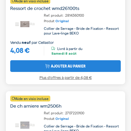
Aide en visio incluse
Ressort de crochet wmd26100ts
Ref. produit : 2814360100
Produit
Original
Collier de Serrage - Bride de Fixation - Ressort
pour Lave-linge BEKO
Vendu
par
Cellastor
neuf
4,08 €
Livré à partir du
Samedi
8 août
AJOUTER AU PANIER
Plus d’offres à partir de
4,08 €
Aide en visio incluse
De ch arniere wm2506h
Ref. produit : 2707220100
Produit
Original
Collier de Serrage - Bride de Fixation - Ressort
pour Lave-linge BEKO