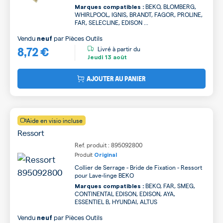
BEKO, BLOMBERG,
Marques compatibles :
WHIRLPOOL, IGNIS, BRANDT, FAGOR, PROLINE,
FAR, SELECLINE, EDISON ...
Vendu
par
Pièces Outils
neuf
8,72 €
Livré à partir du
Jeudi
13 août
AJOUTER AU PANIER
Aide en visio incluse
Ressort
Ref. produit : 895092800
Produit
Original
Collier de Serrage - Bride de Fixation - Ressort
pour Lave-linge BEKO
BEKO, FAR, SMEG,
Marques compatibles :
CONTINENTAL EDISON, EDISON, AYA,
ESSENTIEL B, HYUNDAI, ALTUS
Vendu
par
Pièces Outils
neuf