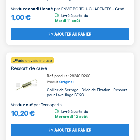
Vendu
par
ENVIE POITOU-CHARENTES - Grade
reconditionné
1,00 €
B
Livré à partir du
Mardi
11 août
AJOUTER AU PANIER
Aide en visio incluse
Ressort de cuve
Ref. produit : 2824010200
Produit
Original
Collier de Serrage - Bride de Fixation - Ressort
pour Lave-linge BEKO
Vendu
par
Tecnoparts
neuf
10,20 €
Livré à partir du
Mercredi
12 août
AJOUTER AU PANIER