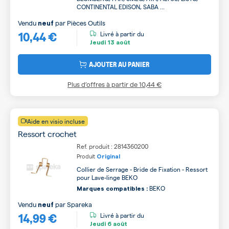
CONTINENTAL EDISON, SABA ...
Vendu
par
Pièces Outils
neuf
10,44 €
Livré à partir du
Jeudi
13 août
AJOUTER AU PANIER
Plus d’offres à partir de
10,44 €
Aide en visio incluse
Ressort crochet
Ref. produit : 2814360200
Produit
Original
Collier de Serrage - Bride de Fixation - Ressort
pour Lave-linge BEKO
BEKO
Marques compatibles :
Vendu
par
Spareka
neuf
14,99 €
Livré à partir du
Jeudi
6 août