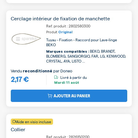
Cerclage intérieur de fixation de manchette
Ref. produit : 2802580300
Produit
Original
Tuyau - Fixation - Raccord pour Lave-linge
BEKO
BEKO, BRANDT,
Marques compatibles :
BLOMBERG, SANGIORGIO, FAR, LG, KENWOOD,
CRYSTAL, AYA, LISTO ...
Vendu
par
Doneo
reconditionné
2,17 €
Livré à partir du
Mardi
11 août
AJOUTER AU PANIER
Aide en visio incluse
Collier
Ref. produit : 2826150200