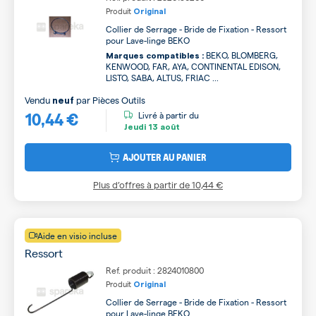
Produit
Original
Collier de Serrage - Bride de Fixation - Ressort
pour Lave-linge BEKO
BEKO, BLOMBERG,
Marques compatibles :
KENWOOD, FAR, AYA, CONTINENTAL EDISON,
LISTO, SABA, ALTUS, FRIAC ...
Vendu
par
Pièces Outils
neuf
10,44 €
Livré à partir du
Jeudi
13 août
AJOUTER AU PANIER
Plus d’offres à partir de
10,44 €
Aide en visio incluse
Ressort
Ref. produit : 2824010800
Produit
Original
Collier de Serrage - Bride de Fixation - Ressort
pour Lave-linge BEKO