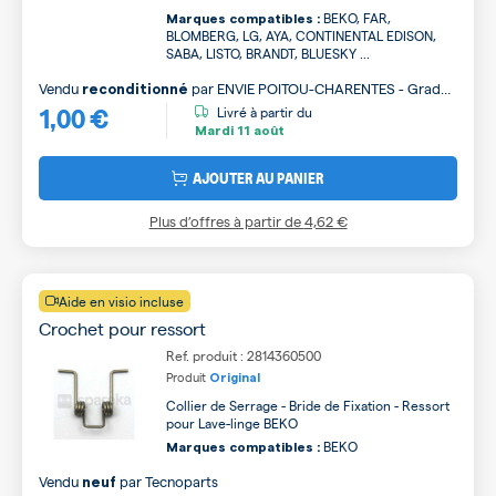
BEKO, FAR,
Marques compatibles :
BLOMBERG, LG, AYA, CONTINENTAL EDISON,
SABA, LISTO, BRANDT, BLUESKY ...
Vendu
par
ENVIE POITOU-CHARENTES - Grade
reconditionné
1,00 €
B
Livré à partir du
Mardi
11 août
AJOUTER AU PANIER
Plus d’offres à partir de
4,62 €
Aide en visio incluse
Crochet pour ressort
Ref. produit : 2814360500
Produit
Original
Collier de Serrage - Bride de Fixation - Ressort
pour Lave-linge BEKO
BEKO
Marques compatibles :
Vendu
par
Tecnoparts
neuf