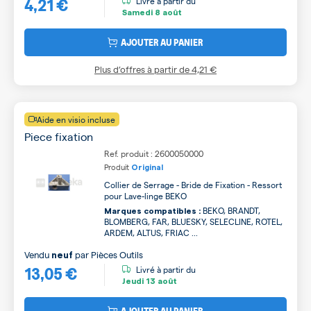
4,21 €
Livré à partir du
Samedi
8 août
AJOUTER AU PANIER
Plus d’offres à partir de
4,21 €
Aide en visio incluse
Piece fixation
Ref. produit : 2600050000
Produit
Original
Collier de Serrage - Bride de Fixation - Ressort
pour Lave-linge BEKO
BEKO, BRANDT,
Marques compatibles :
BLOMBERG, FAR, BLUESKY, SELECLINE, ROTEL,
ARDEM, ALTUS, FRIAC ...
Vendu
par
Pièces Outils
neuf
13,05 €
Livré à partir du
Jeudi
13 août
AJOUTER AU PANIER