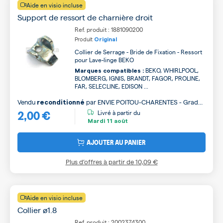
Aide en visio incluse
Support de ressort de charnière droit
Ref. produit : 1881090200
Produit
Original
Collier de Serrage - Bride de Fixation - Ressort
pour Lave-linge BEKO
BEKO, WHIRLPOOL,
Marques compatibles :
BLOMBERG, IGNIS, BRANDT, FAGOR, PROLINE,
FAR, SELECLINE, EDISON ...
Vendu
par
ENVIE POITOU-CHARENTES - Grade
reconditionné
2,00 €
B
Livré à partir du
Mardi
11 août
AJOUTER AU PANIER
Plus d’offres à partir de
10,09 €
Aide en visio incluse
Collier ø1.8
Ref. produit : 2002374300