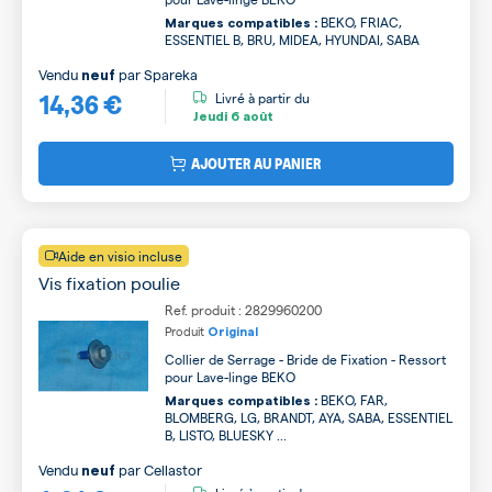
BEKO, FRIAC,
Marques compatibles :
ESSENTIEL B, BRU, MIDEA, HYUNDAI, SABA
Vendu
par
Spareka
neuf
14,36 €
Livré à partir du
Jeudi
6 août
AJOUTER AU PANIER
Aide en visio incluse
Vis fixation poulie
Ref. produit : 2829960200
Produit
Original
Collier de Serrage - Bride de Fixation - Ressort
pour Lave-linge BEKO
BEKO, FAR,
Marques compatibles :
BLOMBERG, LG, BRANDT, AYA, SABA, ESSENTIEL
B, LISTO, BLUESKY ...
Vendu
par
Cellastor
neuf