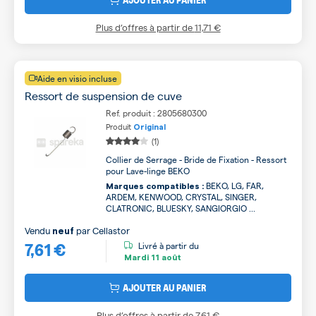
Plus d’offres à partir de
11,71 €
Aide en visio incluse
Ressort de suspension de cuve
Ref. produit : 2805680300
Produit
Original
(1)
Collier de Serrage - Bride de Fixation - Ressort
pour Lave-linge BEKO
BEKO, LG, FAR,
Marques compatibles :
ARDEM, KENWOOD, CRYSTAL, SINGER,
CLATRONIC, BLUESKY, SANGIORGIO ...
Vendu
par
Cellastor
neuf
7,61 €
Livré à partir du
Mardi
11 août
AJOUTER AU PANIER
Plus d’offres à partir de
7,61 €