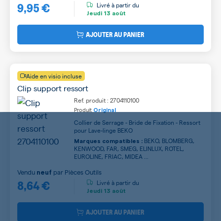
9,95 €
Livré à partir du
Jeudi
13 août
AJOUTER AU PANIER
Aide en visio incluse
Clip support ressort
Ref. produit : 2704110100
Produit
Original
Collier de Serrage - Bride de Fixation - Ressort
pour Lave-linge BEKO
BEKO, BLOMBERG,
Marques compatibles :
KENWOOD, FAR, SMEG, ELINLUX, ROTEL,
EUROLINE, FRIAC, MIDEA ...
Vendu
par
Pièces Outils
neuf
8,64 €
Livré à partir du
Jeudi
13 août
AJOUTER AU PANIER