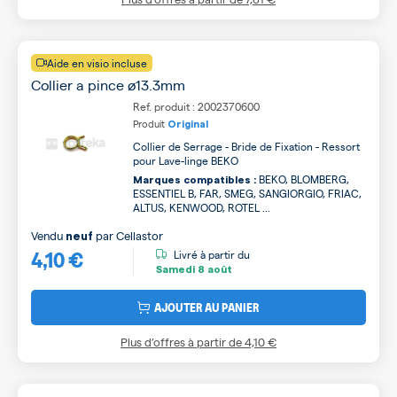
Aide en visio incluse
Collier a pince ø13.3mm
Ref. produit : 2002370600
Produit
Original
Collier de Serrage - Bride de Fixation - Ressort
pour Lave-linge BEKO
BEKO, BLOMBERG,
Marques compatibles :
ESSENTIEL B, FAR, SMEG, SANGIORGIO, FRIAC,
ALTUS, KENWOOD, ROTEL ...
Vendu
par
Cellastor
neuf
4,10 €
Livré à partir du
Samedi
8 août
AJOUTER AU PANIER
Plus d’offres à partir de
4,10 €