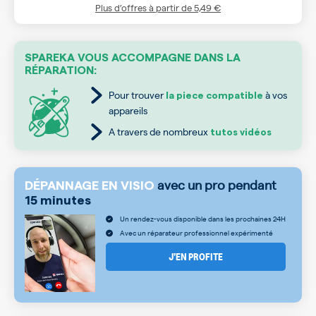
Plus d’offres à partir de
5,49 €
SPAREKA VOUS ACCOMPAGNE DANS LA
RÉPARATION:
Pour trouver
à vos
la piece compatible
appareils
A travers de nombreux
tutos vidéos
avec un pro pendant
DÉPANNAGE EN VISIO
15 minutes
Un rendez-vous disponible dans les prochaines 24H
Avec un réparateur professionnel expérimenté
J’EN PROFITE