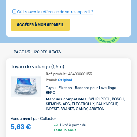
Où trouver la référence de votre appareil ?
ACCÉDER À MON APPAREIL
PAGE
1/3
-
120 RESULTATS
Tuyau de vidange (1,5m)
Ref. produit : 484000001133
Produit
Original
Tuyau - Fixation - Raccord pour Lave-linge
BEKO
WHIRLPOOL, BOSCH,
Marques compatibles :
SIEMENS, AEG, ELECTROLUX, BAUKNECHT,
INDESIT, BRANDT, CANDY, ARISTON ...
Vendu
par
Cellastor
neuf
5,63 €
Livré à partir du
Jeudi
6 août