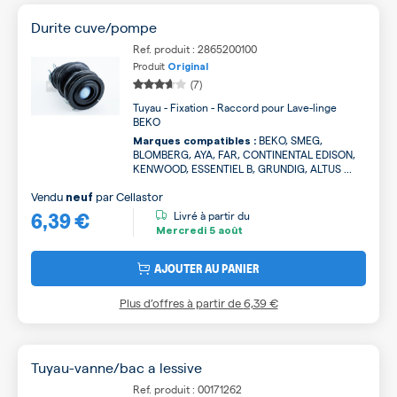
Durite cuve/pompe
Ref. produit : 2865200100
Produit
Original
(7)
Tuyau - Fixation - Raccord pour Lave-linge
BEKO
BEKO, SMEG,
Marques compatibles :
BLOMBERG, AYA, FAR, CONTINENTAL EDISON,
KENWOOD, ESSENTIEL B, GRUNDIG, ALTUS ...
Vendu
par
Cellastor
neuf
6,39 €
Livré à partir du
Mercredi
5 août
AJOUTER AU PANIER
Plus d’offres à partir de
6,39 €
Tuyau-vanne/bac a lessive
Ref. produit : 00171262