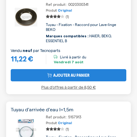
Ref. produit : 0020300341
Produit
Original
(1)
Tuyau - Fixation - Raccord pour Lave-linge
BEKO
HAIER, BEKO,
Marques compatibles :
ESSENTIEL B
Vendu
par
Tecnoparts
neuf
11,22 €
Livré à partir du
Vendredi
7 août
AJOUTER AU PANIER
Plus d’offres à partir de
8,50 €
Tuyau d'arrivée d'eau l=1,5m
Ref. produit : 51S7913
Produit
Original
(1)