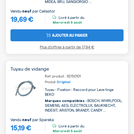
MIDEA, BRU, SANGIORGIO ...
Vendu
par
Cellastor
neuf
19,69 €
Livré à partir du
Mercredi
5 août
AJOUTER AU PANIER
Plus d’offres à partir de
17,94 €
Tuyau de vidange
Ref. produit : 92150101
Produit
Original
Tuyau - Fixation - Raccord pour Lave-linge
BEKO
BOSCH, WHIRLPOOL,
Marques compatibles :
SIEMENS, AEG, ELECTROLUX, BAUKNECHT,
INDESIT, ARISTON, BRANDT, CANDY ...
Vendu
par
Spareka
neuf
15,19 €
Livré à partir du
Mercredi
5 août