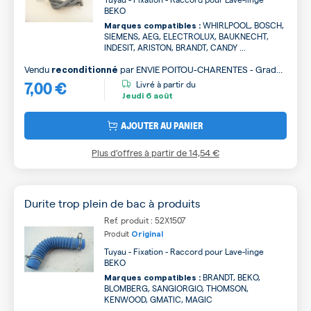
BEKO
WHIRLPOOL, BOSCH,
Marques compatibles :
SIEMENS, AEG, ELECTROLUX, BAUKNECHT,
INDESIT, ARISTON, BRANDT, CANDY ...
Vendu
par
ENVIE POITOU-CHARENTES - Grade
reconditionné
7,00 €
B
Livré à partir du
Jeudi
6 août
AJOUTER AU PANIER
Plus d’offres à partir de
14,54 €
Durite trop plein de bac à produits
Ref. produit : 52X1507
Produit
Original
Tuyau - Fixation - Raccord pour Lave-linge
BEKO
BRANDT, BEKO,
Marques compatibles :
BLOMBERG, SANGIORGIO, THOMSON,
KENWOOD, GMATIC, MAGIC