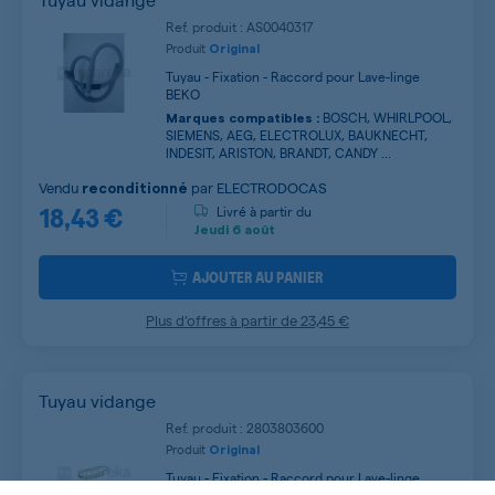
Ref. produit : AS0040317
Produit
Original
Tuyau - Fixation - Raccord pour Lave-linge
BEKO
BOSCH, WHIRLPOOL,
Marques compatibles :
SIEMENS, AEG, ELECTROLUX, BAUKNECHT,
INDESIT, ARISTON, BRANDT, CANDY ...
Vendu
par
ELECTRODOCAS
reconditionné
18,43 €
Livré à partir du
Jeudi
6 août
AJOUTER AU PANIER
Plus d’offres à partir de
23,45 €
Tuyau vidange
Ref. produit : 2803803600
Produit
Original
Tuyau - Fixation - Raccord pour Lave-linge