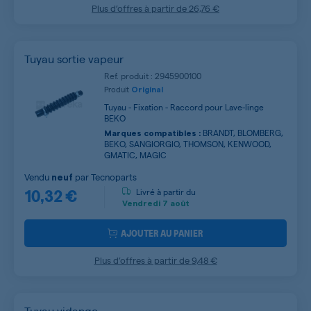
Plus d’offres à partir de
26,76 €
Tuyau sortie vapeur
Ref. produit : 2945900100
Produit
Original
Tuyau - Fixation - Raccord pour Lave-linge
BEKO
BRANDT, BLOMBERG,
Marques compatibles :
BEKO, SANGIORGIO, THOMSON, KENWOOD,
GMATIC, MAGIC
Vendu
par
Tecnoparts
neuf
10,32 €
Livré à partir du
Vendredi
7 août
AJOUTER AU PANIER
Plus d’offres à partir de
9,48 €
Tuyau vidange