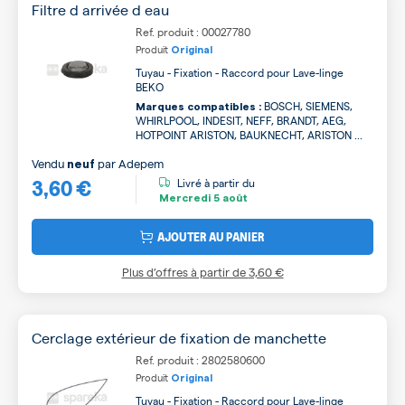
Filtre d arrivée d eau
Ref. produit : 00027780
Produit
Original
Tuyau - Fixation - Raccord pour Lave-linge
BEKO
BOSCH, SIEMENS,
Marques compatibles :
WHIRLPOOL, INDESIT, NEFF, BRANDT, AEG,
HOTPOINT ARISTON, BAUKNECHT, ARISTON ...
Vendu
par
Adepem
neuf
3,60 €
Livré à partir du
Mercredi
5 août
AJOUTER AU PANIER
Plus d’offres à partir de
3,60 €
Cerclage extérieur de fixation de manchette
Ref. produit : 2802580600
Produit
Original
Tuyau - Fixation - Raccord pour Lave-linge