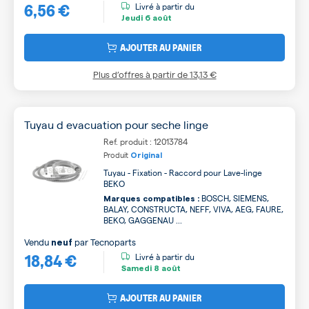
6,56 €
Livré à partir du
Jeudi
6 août
AJOUTER AU PANIER
Plus d’offres à partir de
13,13 €
Tuyau d evacuation pour seche linge
Ref. produit : 12013784
Produit
Original
Tuyau - Fixation - Raccord pour Lave-linge
BEKO
BOSCH, SIEMENS,
Marques compatibles :
BALAY, CONSTRUCTA, NEFF, VIVA, AEG, FAURE,
BEKO, GAGGENAU ...
Vendu
par
Tecnoparts
neuf
18,84 €
Livré à partir du
Samedi
8 août
AJOUTER AU PANIER