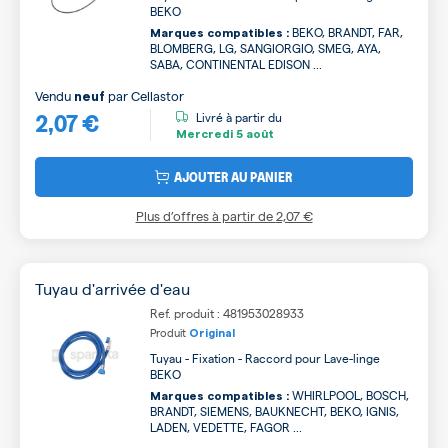
BEKO
BEKO, BRANDT, FAR,
Marques compatibles :
BLOMBERG, LG, SANGIORGIO, SMEG, AYA,
SABA, CONTINENTAL EDISON ...
Vendu
par
Cellastor
neuf
2,07 €
Livré à partir du
Mercredi
5 août
AJOUTER AU PANIER
Plus d’offres à partir de
2,07 €
Tuyau d'arrivée d'eau
Ref. produit : 481953028933
Produit
Original
Tuyau - Fixation - Raccord pour Lave-linge
BEKO
WHIRLPOOL, BOSCH,
Marques compatibles :
BRANDT, SIEMENS, BAUKNECHT, BEKO, IGNIS,
LADEN, VEDETTE, FAGOR ...