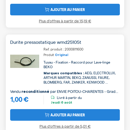
AJOUTER AU PANIER
Plus d’offres à partir de
15,19 €
Durite pressostatique wmd25105t
Ref. produit : 2000811600
Produit
Original
Tuyau - Fixation - Raccord pour Lave-linge
BEKO
AEG, ELECTROLUX,
Marques compatibles :
ARTHUR MARTIN, BEKO, ZANUSSI, FAURE,
BLOMBERG, FAR, ZANKER, KENWOOD ...
Vendu
par
ENVIE POITOU-CHARENTES - Grade
reconditionné
1,00 €
B
Livré à partir du
Jeudi
6 août
AJOUTER AU PANIER
Plus d’offres à partir de
5,01 €