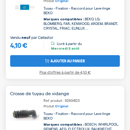
Produit
Original
Tuyau - Fixation - Raccord pour Lave-linge
BEKO
BEKO, LG,
Marques compatibles :
BLOMBERG, FAR, KENWOOD, ARDEM, BRANDT,
CRYSTAL, FRIAC, ELINLUX ...
Vendu
par
Cellastor
neuf
4,10 €
Livré à partir du
Mercredi
5 août
AJOUTER AU PANIER
Plus d’offres à partir de
4,10 €
Crosse de tuyau de vidange
Ref. produit : 92604123
Produit
Original
Tuyau - Fixation - Raccord pour Lave-linge
BEKO
BOSCH, WHIRLPOOL,
Marques compatibles :
SIEMENS, AEG, ELECTROLUX, BAUKNECHT,