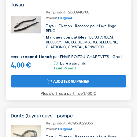
Tuyau
Ref. produit : 2600940700
Produit
Original
Tuyau - Fixation - Raccord pour Lave-linge
BEKO
BEKO, ARDEM,
Marques compatibles :
BLUESKY, FAR, LG, BLOMBERG, SELECLINE,
CLATRONIC, CRYSTAL, KENWOOD ...
Vendu
par
ENVIE POITOU-CHARENTES - Grade
reconditionné
4,00 €
B
Livré à partir du
Jeudi
6 août
AJOUTER AU PANIER
Plus d’offres à partir de
17,60 €
Durite (tuyau) cuve - pompe
Ref. produit : 481953029035
Produit
Original
Tuyau - Fixation - Raccord pour Lave-linge