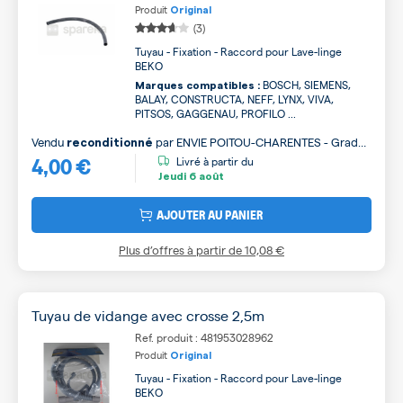
Produit
Original
(3)
Tuyau - Fixation - Raccord pour Lave-linge
BEKO
BOSCH, SIEMENS,
Marques compatibles :
BALAY, CONSTRUCTA, NEFF, LYNX, VIVA,
PITSOS, GAGGENAU, PROFILO ...
Vendu
par
ENVIE POITOU-CHARENTES - Grade
reconditionné
4,00 €
B
Livré à partir du
Jeudi
6 août
AJOUTER AU PANIER
Plus d’offres à partir de
10,08 €
Tuyau de vidange avec crosse 2,5m
Ref. produit : 481953028962
Produit
Original
Tuyau - Fixation - Raccord pour Lave-linge
BEKO