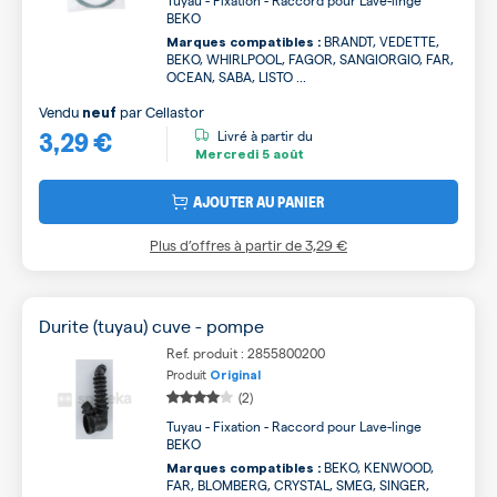
Tuyau - Fixation - Raccord pour Lave-linge
BEKO
BRANDT, VEDETTE,
Marques compatibles :
BEKO, WHIRLPOOL, FAGOR, SANGIORGIO, FAR,
OCEAN, SABA, LISTO ...
Vendu
par
Cellastor
neuf
3,29 €
Livré à partir du
Mercredi
5 août
AJOUTER AU PANIER
Plus d’offres à partir de
3,29 €
Durite (tuyau) cuve - pompe
Ref. produit : 2855800200
Produit
Original
(2)
Tuyau - Fixation - Raccord pour Lave-linge
BEKO
BEKO, KENWOOD,
Marques compatibles :
FAR, BLOMBERG, CRYSTAL, SMEG, SINGER,