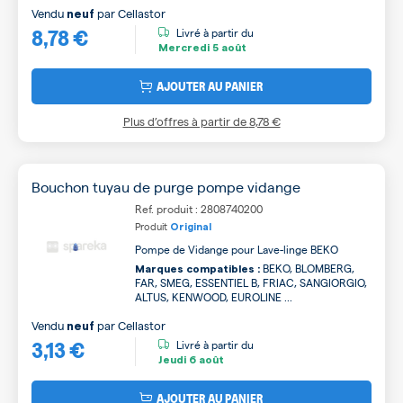
Vendu
par
Cellastor
neuf
8,78 €
Livré à partir du
Mercredi
5 août
AJOUTER AU PANIER
Plus d’offres à partir de
8,78 €
Bouchon tuyau de purge pompe vidange
Ref. produit : 2808740200
Produit
Original
Pompe de Vidange pour Lave-linge BEKO
BEKO, BLOMBERG,
Marques compatibles :
FAR, SMEG, ESSENTIEL B, FRIAC, SANGIORGIO,
ALTUS, KENWOOD, EUROLINE ...
Vendu
par
Cellastor
neuf
3,13 €
Livré à partir du
Jeudi
6 août
AJOUTER AU PANIER