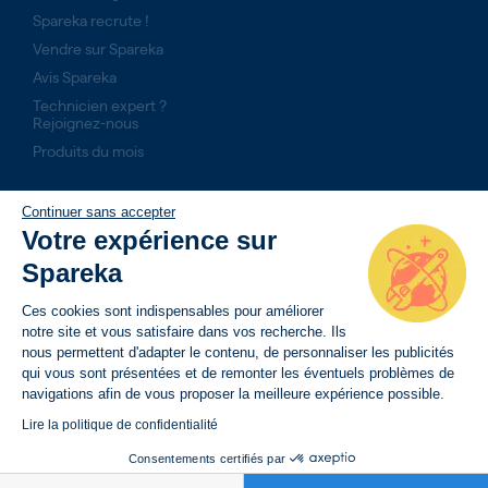
Spareka recrute !
Vendre sur Spareka
Avis Spareka
Technicien expert ?
Rejoignez-nous
Produits du mois
NOS ENGAGEMENTS
Continuer sans accepter
Votre expérience sur
14 jours pour retourner son produit
Spareka
Livraison rapide avec suivi de commande
Paiement sécurisé
Ces cookies sont indispensables pour améliorer
notre site et vous satisfaire dans vos recherche. Ils
nous permettent d'adapter le contenu, de personnaliser les publicités
qui vous sont présentées et de remonter les éventuels problèmes de
navigations afin de vous proposer la meilleure expérience possible.
Lire la politique de confidentialité
Consentements certifiés par
BESOIN D’AIDE