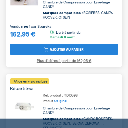
Chambre de Compression pour Lave-linge
CANDY
ROSIERES, CANDY,
Marques compatibles :
HOOVER, OTSEIN
Vendu
par
Spareka
neuf
162,95 €
Livré à partir du
Samedi
8 août
AJOUTER AU PANIER
Plus d’offres à partir de
162,95 €
Aide en visio incluse
Répartiteur
Ref. produit : 41010398
Produit
Original
Chambre de Compression pour Lave-linge
CANDY
CANDY, ROSIERES,
Marques compatibles :
HOOVER, OTSEIN, IBERNA, ZEROWATT,
KELVINATOR