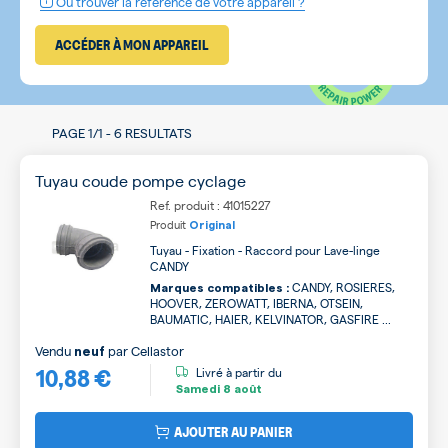
Où trouver la référence de votre appareil ?
ACCÉDER À MON APPAREIL
PAGE
1/1
-
6 RESULTATS
Tuyau coude pompe cyclage
Ref. produit : 41015227
Produit
Original
Tuyau - Fixation - Raccord pour Lave-linge
CANDY
CANDY, ROSIERES,
Marques compatibles :
HOOVER, ZEROWATT, IBERNA, OTSEIN,
BAUMATIC, HAIER, KELVINATOR, GASFIRE ...
Vendu
par
Cellastor
neuf
10,88 €
Livré à partir du
Samedi
8 août
AJOUTER AU PANIER