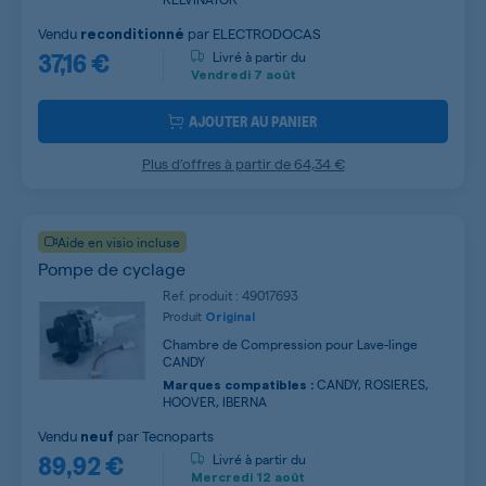
Vendu
par
ELECTRODOCAS
reconditionné
37,16 €
Livré à partir du
Vendredi
7 août
AJOUTER AU PANIER
Plus d’offres à partir de
64,34 €
Aide en visio incluse
Pompe de cyclage
Ref. produit : 49017693
Produit
Original
Chambre de Compression pour Lave-linge
CANDY
CANDY, ROSIERES,
Marques compatibles :
HOOVER, IBERNA
Vendu
par
Tecnoparts
neuf
89,92 €
Livré à partir du
Mercredi
12 août