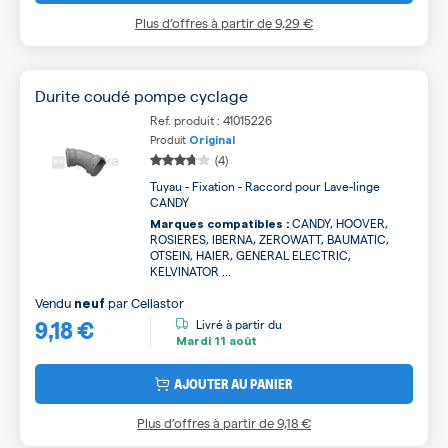
Plus d’offres à partir de
9,29 €
Durite coudé pompe cyclage
Ref. produit : 41015226
Produit
Original
(4)
Tuyau - Fixation - Raccord pour Lave-linge
CANDY
CANDY, HOOVER,
Marques compatibles :
ROSIERES, IBERNA, ZEROWATT, BAUMATIC,
OTSEIN, HAIER, GENERAL ELECTRIC,
KELVINATOR ...
Vendu
par
Cellastor
neuf
9,18 €
Livré à partir du
Mardi
11 août
AJOUTER AU PANIER
Plus d’offres à partir de
9,18 €