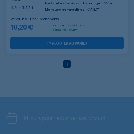
Joint d'étanchéité pour Lave-linge CANDY
CANDY
Marques compatibles :
Vendu
par
Tecnoparts
neuf
10,20 €
Livré à partir du
Lundi
10 août
AJOUTER AU PANIER
1
14 jours pour retourner son produit