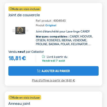
Aide en visio incluse
Joint de couvercle
Ref. produit : 49041543
Produit
Original
Joint d'étanchéité pour Lave-linge CANDY
CANDY, HOOVER,
Marques compatibles :
OTSEIN, ROSIERES, IBERNA, VENDOME,
PROLINE, BADIMA, POLAR, KELVINATOR ...
Vendu
par
Cellastor
neuf
18,81 €
Livré à partir du
Vendredi
7 août
AJOUTER AU PANIER
Plus d’offres à partir de
18,81 €
Aide en visio incluse
Anneau joint