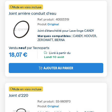
Aide en visio incluse
Joint arrière conduit d'eau
Ref. produit : 40003319
Produit
Original
Joint d'étanchéité pour Lave-linge CANDY
CANDY, HOOVER,
Marques compatibles :
ZEROWATT, IBERNA
Vendu
par
Tecnoparts
neuf
18,07 €
Livré à partir du
Lundi
10 août
AJOUTER AU PANIER
Aide en visio incluse
Joint d'220
Ref. produit : SS-980970
Produit
Original