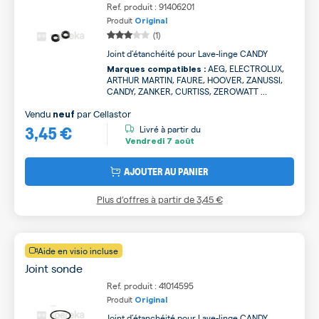
Ref. produit : 91406201
Produit
Original
(1)
Joint d'étanchéité pour Lave-linge CANDY
AEG, ELECTROLUX,
Marques compatibles :
ARTHUR MARTIN, FAURE, HOOVER, ZANUSSI,
CANDY, ZANKER, CURTISS, ZEROWATT ...
Vendu
par
Cellastor
neuf
3,45 €
Livré à partir du
Vendredi
7 août
AJOUTER AU PANIER
Plus d’offres à partir de
3,45 €
Aide en visio incluse
Joint sonde
Ref. produit : 41014595
Produit
Original
Joint d'étanchéité pour Lave-linge CANDY