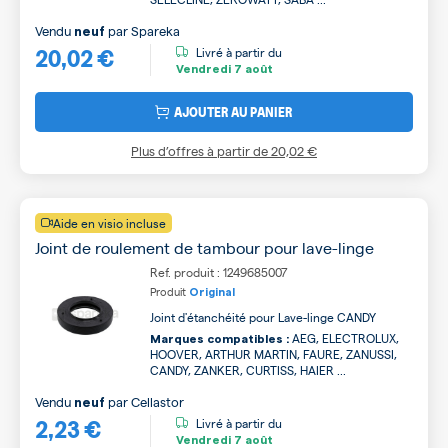
Vendu
par
Spareka
neuf
20,02 €
Livré à partir du
Vendredi
7 août
AJOUTER AU PANIER
Plus d’offres à partir de
20,02 €
Aide en visio incluse
Joint de roulement de tambour pour lave-linge
Ref. produit : 1249685007
Produit
Original
Joint d'étanchéité pour Lave-linge CANDY
AEG, ELECTROLUX,
Marques compatibles :
HOOVER, ARTHUR MARTIN, FAURE, ZANUSSI,
CANDY, ZANKER, CURTISS, HAIER ...
Vendu
par
Cellastor
neuf
2,23 €
Livré à partir du
Vendredi
7 août