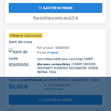
AJOUTER AU PANIER
Plus d’offres à partir de
12,77 €
Aide en visio incluse
Joint de cuve
Ref. produit : 92605930
Produit
Original
Joint d'étanchéité pour Lave-linge CANDY
CANDY, HOOVER,
Marques compatibles :
ZEROWATT, ROSIERES, KELVINATOR, OTSEIN,
IBERNA, TEKA
Vendu
par
ENVIE POITOU-CHARENTES - Grade
reconditionné
50,00 €
A
Livré à partir du
Lundi
10 août
AJOUTER AU PANIER