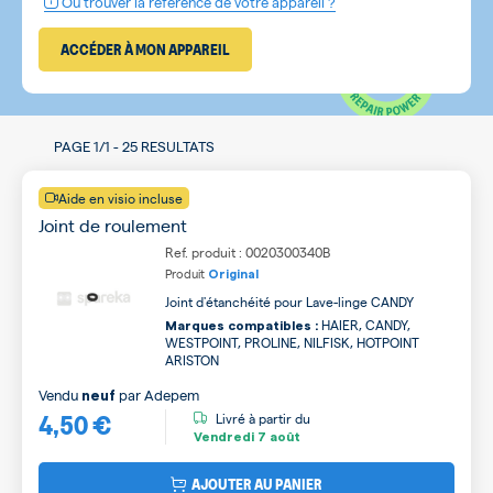
Où trouver la référence de votre appareil ?
ACCÉDER À MON APPAREIL
PAGE
1/1
-
25 RESULTATS
Aide en visio incluse
Joint de roulement
Ref. produit : 0020300340B
Produit
Original
Joint d'étanchéité pour Lave-linge CANDY
HAIER, CANDY,
Marques compatibles :
WESTPOINT, PROLINE, NILFISK, HOTPOINT
ARISTON
Vendu
par
Adepem
neuf
4,50 €
Livré à partir du
Vendredi
7 août
AJOUTER AU PANIER