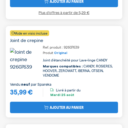
AJOUTER AU PANIER
Plus d’offres à partir de
5,29 €
Aide en visio incluse
Joint de crepine
Ref. produit : 92607639
Produit
Original
Joint d'étanchéité pour Lave-linge CANDY
CANDY, ROSIERES,
Marques compatibles :
HOOVER, ZEROWATT, IBERNA, OTSEIN,
VENDOME
Vendu
par
Spareka
neuf
35,99 €
Livré à partir du
Mardi
25 août
AJOUTER AU PANIER