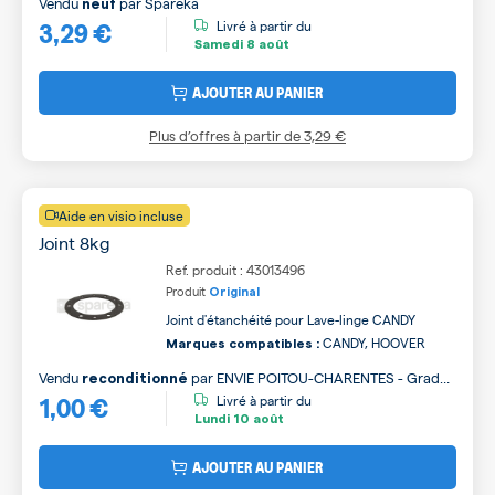
Vendu
par
Spareka
neuf
3,29 €
Livré à partir du
Samedi
8 août
AJOUTER AU PANIER
Plus d’offres à partir de
3,29 €
Aide en visio incluse
Joint 8kg
Ref. produit : 43013496
Produit
Original
Joint d'étanchéité pour Lave-linge CANDY
CANDY, HOOVER
Marques compatibles :
Vendu
par
ENVIE POITOU-CHARENTES - Grade
reconditionné
1,00 €
B
Livré à partir du
Lundi
10 août
AJOUTER AU PANIER