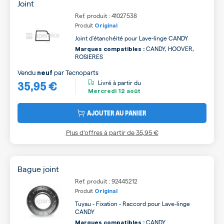
Joint
Ref. produit : 41027538
Produit
Original
Joint d'étanchéité pour Lave-linge CANDY
CANDY, HOOVER,
Marques compatibles :
ROSIERES
Vendu
par
Tecnoparts
neuf
35,95 €
Livré à partir du
Mercredi
12 août
AJOUTER AU PANIER
Plus d’offres à partir de
35,95 €
Bague joint
Ref. produit : 92445212
Produit
Original
Tuyau - Fixation - Raccord pour Lave-linge
CANDY
CANDY
Marques compatibles :