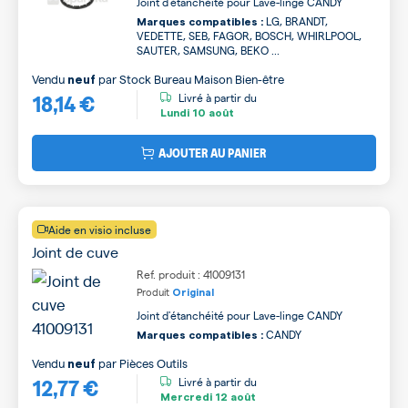
Joint d'étanchéité pour Lave-linge CANDY
LG, BRANDT,
Marques compatibles :
VEDETTE, SEB, FAGOR, BOSCH, WHIRLPOOL,
SAUTER, SAMSUNG, BEKO ...
Vendu
par
Stock Bureau Maison Bien-être
neuf
18,14 €
Livré à partir du
Lundi
10 août
AJOUTER AU PANIER
Aide en visio incluse
Joint de cuve
Ref. produit : 41009131
Produit
Original
Joint d'étanchéité pour Lave-linge CANDY
CANDY
Marques compatibles :
Vendu
par
Pièces Outils
neuf
12,77 €
Livré à partir du
Mercredi
12 août