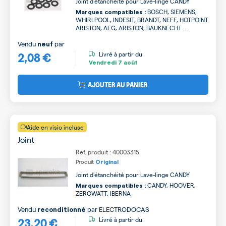
Joint d'étanchéité pour Lave-linge CANDY
BOSCH, SIEMENS,
Marques compatibles :
WHIRLPOOL, INDESIT, BRANDT, NEFF, HOTPOINT
ARISTON, AEG, ARISTON, BAUKNECHT ...
Vendu
par
neuf
2,08 €
Livré à partir du
Vendredi
7 août
AJOUTER AU PANIER
Aide en visio incluse
Joint
Ref. produit : 40003315
Produit
Original
Joint d'étanchéité pour Lave-linge CANDY
CANDY, HOOVER,
Marques compatibles :
ZEROWATT, IBERNA
Vendu
par
ELECTRODOCAS
reconditionné
23,20 €
Livré à partir du