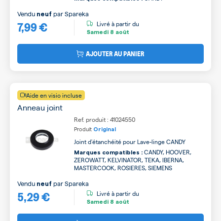
Vendu
par
Spareka
neuf
7,99 €
Livré à partir du
Samedi
8 août
AJOUTER AU PANIER
Aide en visio incluse
Anneau joint
Ref. produit : 41024550
Produit
Original
Joint d'étanchéité pour Lave-linge CANDY
CANDY, HOOVER,
Marques compatibles :
ZEROWATT, KELVINATOR, TEKA, IBERNA,
MASTERCOOK, ROSIERES, SIEMENS
Vendu
par
Spareka
neuf
5,29 €
Livré à partir du
Samedi
8 août