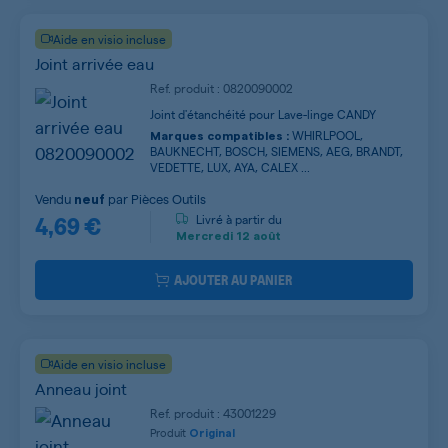
Aide en visio incluse
Joint arrivée eau
Ref. produit : 0820090002
Joint d'étanchéité pour Lave-linge CANDY
WHIRLPOOL,
Marques compatibles :
BAUKNECHT, BOSCH, SIEMENS, AEG, BRANDT,
VEDETTE, LUX, AYA, CALEX ...
Vendu
par
Pièces Outils
neuf
4,69 €
Livré à partir du
Mercredi
12 août
AJOUTER AU PANIER
Aide en visio incluse
Anneau joint
Ref. produit : 43001229
Produit
Original