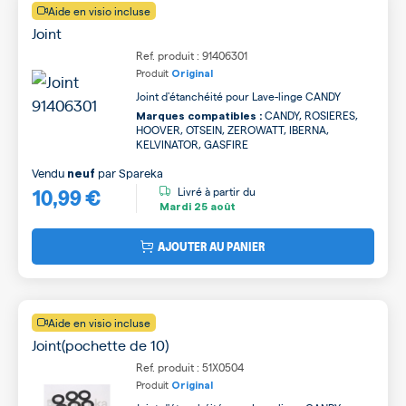
Aide en visio incluse
Joint
Ref. produit : 91406301
Produit
Original
Joint d'étanchéité pour Lave-linge CANDY
CANDY, ROSIERES,
Marques compatibles :
HOOVER, OTSEIN, ZEROWATT, IBERNA,
KELVINATOR, GASFIRE
Vendu
par
Spareka
neuf
10,99 €
Livré à partir du
Mardi
25 août
AJOUTER AU PANIER
Aide en visio incluse
Joint(pochette de 10)
Ref. produit : 51X0504
Produit
Original