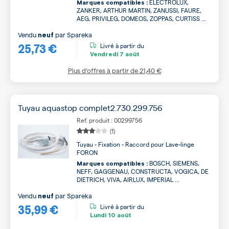
ELECTROLUX,
Marques compatibles :
ZANKER, ARTHUR MARTIN, ZANUSSI, FAURE,
AEG, PRIVILEG, DOMEOS, ZOPPAS, CURTISS ...
Vendu
par
Spareka
neuf
25,73 €
Livré à partir du
Vendredi
7 août
Plus d’offres à partir de
21,40 €
Tuyau aquastop complet2.730.299.756
Ref. produit : 00299756
(1)
Tuyau - Fixation - Raccord pour Lave-linge
FORON
BOSCH, SIEMENS,
Marques compatibles :
NEFF, GAGGENAU, CONSTRUCTA, VOGICA, DE
DIETRICH, VIVA, AIRLUX, IMPERIAL ...
Vendu
par
Spareka
neuf
35,99 €
Livré à partir du
Lundi
10 août