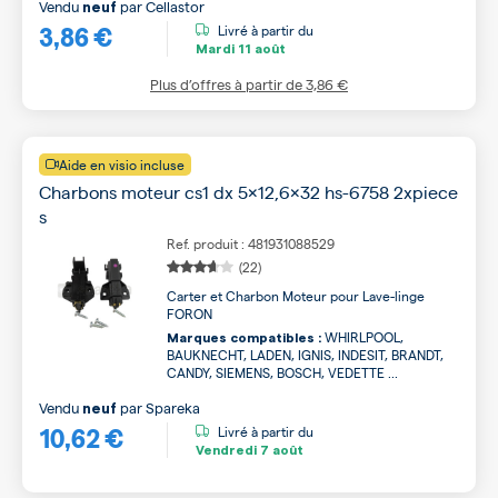
Vendu
par
Cellastor
neuf
3,86 €
Livré à partir du
Mardi
11 août
Plus d’offres à partir de
3,86 €
Aide en visio incluse
Charbons moteur cs1 dx 5x12,6x32 hs-6758 2xpiece
s
Ref. produit : 481931088529
(22)
Carter et Charbon Moteur pour Lave-linge
FORON
WHIRLPOOL,
Marques compatibles :
BAUKNECHT, LADEN, IGNIS, INDESIT, BRANDT,
CANDY, SIEMENS, BOSCH, VEDETTE ...
Vendu
par
Spareka
neuf
10,62 €
Livré à partir du
Vendredi
7 août