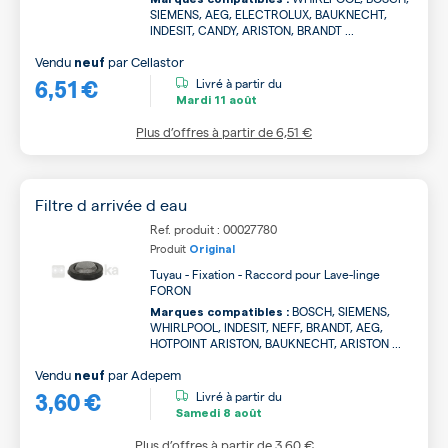
SIEMENS, AEG, ELECTROLUX, BAUKNECHT,
INDESIT, CANDY, ARISTON, BRANDT ...
Vendu
par
Cellastor
neuf
6,51 €
Livré à partir du
Mardi
11 août
Plus d’offres à partir de
6,51 €
Filtre d arrivée d eau
Ref. produit : 00027780
Produit
Original
Tuyau - Fixation - Raccord pour Lave-linge
FORON
BOSCH, SIEMENS,
Marques compatibles :
WHIRLPOOL, INDESIT, NEFF, BRANDT, AEG,
HOTPOINT ARISTON, BAUKNECHT, ARISTON ...
Vendu
par
Adepem
neuf
3,60 €
Livré à partir du
Samedi
8 août
Plus d’offres à partir de
3,60 €