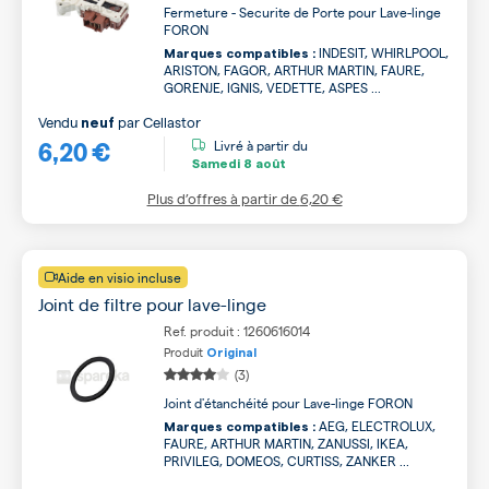
Fermeture - Securite de Porte pour Lave-linge
FORON
INDESIT, WHIRLPOOL,
Marques compatibles :
ARISTON, FAGOR, ARTHUR MARTIN, FAURE,
GORENJE, IGNIS, VEDETTE, ASPES ...
Vendu
par
Cellastor
neuf
6,20 €
Livré à partir du
Samedi
8 août
Plus d’offres à partir de
6,20 €
Aide en visio incluse
Joint de filtre pour lave-linge
Ref. produit : 1260616014
Produit
Original
(3)
Joint d'étanchéité pour Lave-linge FORON
AEG, ELECTROLUX,
Marques compatibles :
FAURE, ARTHUR MARTIN, ZANUSSI, IKEA,
PRIVILEG, DOMEOS, CURTISS, ZANKER ...