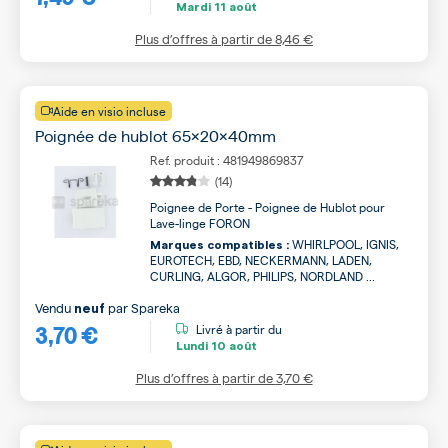
Mardi
11 août
Plus d’offres à partir de
8,46 €
Aide en visio incluse
Poignée de hublot 65x20x40mm
Ref. produit : 481949869837
(14)
Poignee de Porte - Poignee de Hublot pour
Lave-linge FORON
WHIRLPOOL, IGNIS,
Marques compatibles :
EUROTECH, EBD, NECKERMANN, LADEN,
CURLING, ALGOR, PHILIPS, NORDLAND ...
Vendu
par
Spareka
neuf
3,70 €
Livré à partir du
Lundi
10 août
Plus d’offres à partir de
3,70 €