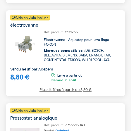
Aide en visio incluse
électrovanne
Ref. produit : 51X1235
Electrovanne - Aquastop pour Lave-linge
FORON
LG, BOSCH,
Marques compatibles :
BELLAVITA, SIEMENS, SABA, BRANDT, FAR,
CONTINENTAL EDISON, WHIRLPOOL, AYA ...
Vendu
par
Adepem
neuf
8,80 €
Livré à partir du
Samedi
8 août
Plus d’offres à partir de
8,80 €
Aide en visio incluse
Pressostat analogique
Ref. produit : 3792216040
Produit
Original