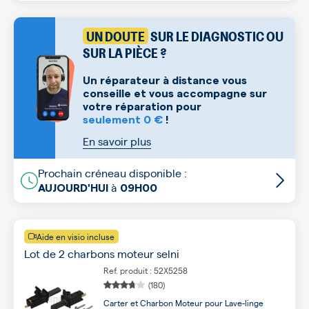
UN DOUTE
SUR LE DIAGNOSTIC OU
SUR LA PIÈCE ?
Un réparateur à distance vous
conseille et vous accompagne sur
votre réparation pour
seulement 0 €
!
En savoir plus
Prochain créneau disponible :
à
AUJOURD'HUI
09H00
Aide en visio incluse
Lot de 2 charbons moteur selni
Ref. produit : 52X5258
(180)
Carter et Charbon Moteur pour Lave-linge