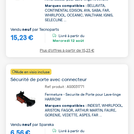
BELLAVITA,
Marques compatibles :
CONTINENTAL EDISON, AYA, SABA, FAR,
WHIRLPOOL, OCEANIC, WALTHAM, IGNIS,
SELECLINE ...
Vendu
par
Tecnoparts
neuf
15,23 €
Livré à partir du
Mercredi
12 août
Plus d’offres à partir de
15,23 €
Aide en visio incluse
Sécurité de porte avec connecteur
Ref. produit : AS0031771
Fermeture - Securite de Porte pour Lave-linge
HARROW
INDESIT, WHIRLPOOL,
Marques compatibles :
ARISTON, FAGOR, ARTHUR MARTIN, FAURE,
GORENJE, VEDETTE, ASPES, FAR ...
Vendu
par
Spareka
neuf
6,56 €
Livré à partir du