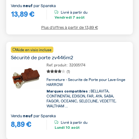
Vendu
par
Spareka
neuf
13,89 €
Livré à partir du
Vendredi
7 août
Plus d’offres à partir de
13,89 €
Aide en visio incluse
Sécurité de porte zv446m2
Ref. produit : 32005174
(1)
Fermeture - Securite de Porte pour Lave-linge
HARROW
BELLAVITA,
Marques compatibles :
CONTINENTAL EDISON, FAR, AYA, SABA,
FAGOR, OCEANIC, SELECLINE, VEDETTE,
WALTHAM ...
Vendu
par
Spareka
neuf
8,89 €
Livré à partir du
Lundi
10 août