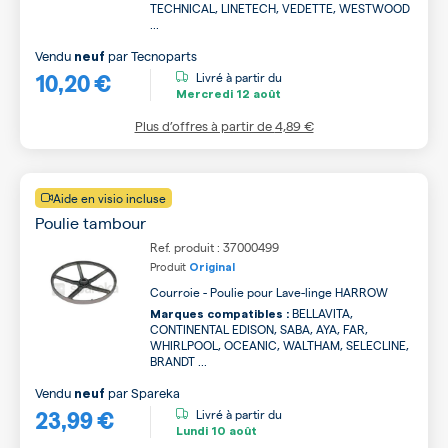
TECHNICAL, LINETECH, VEDETTE, WESTWOOD
...
Vendu
par
Tecnoparts
neuf
10,20 €
Livré à partir du
Mercredi
12 août
Plus d’offres à partir de
4,89 €
Aide en visio incluse
Poulie tambour
Ref. produit : 37000499
Produit
Original
Courroie - Poulie pour Lave-linge HARROW
BELLAVITA,
Marques compatibles :
CONTINENTAL EDISON, SABA, AYA, FAR,
WHIRLPOOL, OCEANIC, WALTHAM, SELECLINE,
BRANDT ...
Vendu
par
Spareka
neuf
23,99 €
Livré à partir du
Lundi
10 août