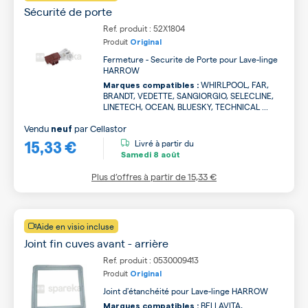
Sécurité de porte
Ref. produit : 52X1804
Produit
Original
Fermeture - Securite de Porte pour Lave-linge
HARROW
WHIRLPOOL, FAR,
Marques compatibles :
BRANDT, VEDETTE, SANGIORGIO, SELECLINE,
LINETECH, OCEAN, BLUESKY, TECHNICAL ...
Vendu
par
Cellastor
neuf
15,33 €
Livré à partir du
Samedi
8 août
Plus d’offres à partir de
15,33 €
Aide en visio incluse
Joint fin cuves avant - arrière
Ref. produit : 0530009413
Produit
Original
Joint d'étanchéité pour Lave-linge HARROW
BELLAVITA,
Marques compatibles :