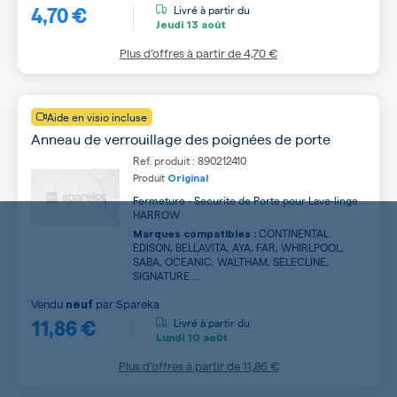
4,70 €
Livré à partir du
Jeudi
13 août
Plus d’offres à partir de
4,70 €
Aide en visio incluse
Anneau de verrouillage des poignées de porte
Ref. produit : 890212410
Produit
Original
Fermeture - Securite de Porte pour Lave-linge
HARROW
CONTINENTAL
Marques compatibles :
EDISON, BELLAVITA, AYA, FAR, WHIRLPOOL,
SABA, OCEANIC, WALTHAM, SELECLINE,
SIGNATURE ...
Vendu
par
Spareka
neuf
11,86 €
Livré à partir du
Lundi
10 août
Plus d’offres à partir de
11,86 €