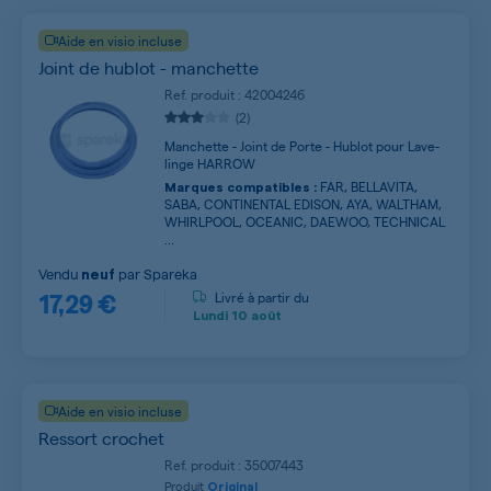
Aide en visio incluse
Joint de hublot - manchette
Ref. produit : 42004246
(2)
Manchette - Joint de Porte - Hublot pour Lave-
linge HARROW
FAR, BELLAVITA,
Marques compatibles :
SABA, CONTINENTAL EDISON, AYA, WALTHAM,
WHIRLPOOL, OCEANIC, DAEWOO, TECHNICAL
...
Vendu
par
Spareka
neuf
17,29 €
Livré à partir du
Lundi
10 août
Aide en visio incluse
Ressort crochet
Ref. produit : 35007443
Produit
Original