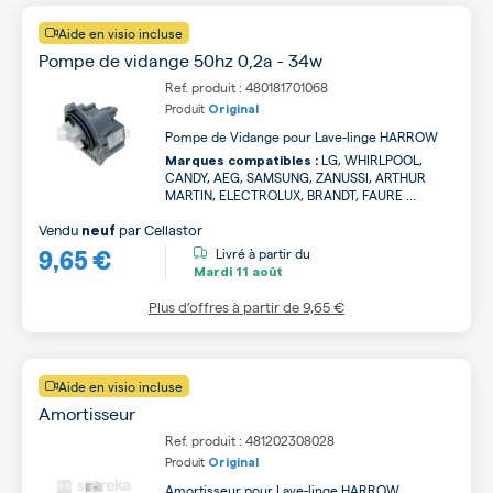
Aide en visio incluse
Pompe de vidange 50hz 0,2a - 34w
Ref. produit : 480181701068
Produit
Original
Pompe de Vidange pour Lave-linge HARROW
LG, WHIRLPOOL,
Marques compatibles :
CANDY, AEG, SAMSUNG, ZANUSSI, ARTHUR
MARTIN, ELECTROLUX, BRANDT, FAURE ...
Vendu
par
Cellastor
neuf
9,65 €
Livré à partir du
Mardi
11 août
Plus d’offres à partir de
9,65 €
Aide en visio incluse
Amortisseur
Ref. produit : 481202308028
Produit
Original
Amortisseur pour Lave-linge HARROW