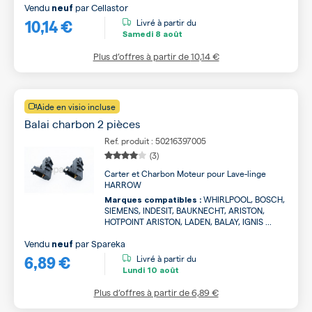
Vendu
par
Cellastor
neuf
10,14 €
Livré à partir du
Samedi
8 août
Plus d’offres à partir de
10,14 €
Aide en visio incluse
Balai charbon 2 pièces
Ref. produit : 50216397005
(3)
Carter et Charbon Moteur pour Lave-linge
HARROW
WHIRLPOOL, BOSCH,
Marques compatibles :
SIEMENS, INDESIT, BAUKNECHT, ARISTON,
HOTPOINT ARISTON, LADEN, BALAY, IGNIS ...
Vendu
par
Spareka
neuf
6,89 €
Livré à partir du
Lundi
10 août
Plus d’offres à partir de
6,89 €