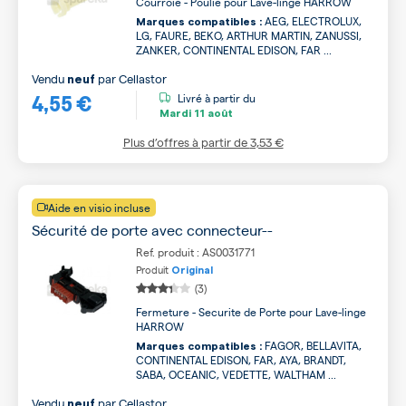
Courroie - Poulie pour Lave-linge HARROW
AEG, ELECTROLUX,
Marques compatibles :
LG, FAURE, BEKO, ARTHUR MARTIN, ZANUSSI,
ZANKER, CONTINENTAL EDISON, FAR ...
Vendu
par
Cellastor
neuf
4,55 €
Livré à partir du
Mardi
11 août
Plus d’offres à partir de
3,53 €
Aide en visio incluse
Sécurité de porte avec connecteur--
Ref. produit : AS0031771
Produit
Original
(3)
Fermeture - Securite de Porte pour Lave-linge
HARROW
FAGOR, BELLAVITA,
Marques compatibles :
CONTINENTAL EDISON, FAR, AYA, BRANDT,
SABA, OCEANIC, VEDETTE, WALTHAM ...
Vendu
par
Cellastor
neuf