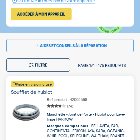
Où trouver la référence de votre appareil ?
ACCÉDER À MON APPAREIL
AIDES ET CONSEILS À LA RÉPARATION
FILTRE
PAGE
1/4
-
175 RESULTATS
Aide en visio incluse
Soufflet de hublot
Ref. produit : 42002568
(74)
Manchette - Joint de Porte - Hublot pour Lave-
linge HARROW
BELLAVITA, FAR,
Marques compatibles :
CONTINENTAL EDISON, AYA, SABA, OCEANIC,
WHIRLPOOL, SELECLINE, WALTHAM, BRANDT ...