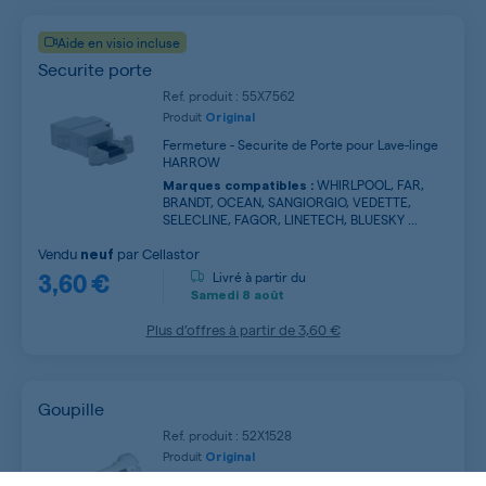
Aide en visio incluse
Securite porte
Ref. produit : 55X7562
Produit
Original
Fermeture - Securite de Porte pour Lave-linge
HARROW
WHIRLPOOL, FAR,
Marques compatibles :
BRANDT, OCEAN, SANGIORGIO, VEDETTE,
SELECLINE, FAGOR, LINETECH, BLUESKY ...
Vendu
par
Cellastor
neuf
3,60 €
Livré à partir du
Samedi
8 août
Plus d’offres à partir de
3,60 €
Goupille
Ref. produit : 52X1528
Produit
Original
Pièces diverses pour Lave-linge HARROW