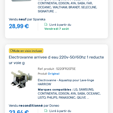
CONTINENTAL EDISON, AYA, SABA, FAR,
OCEANIC, WALTHAM, BRANDT, SELECLINE,
SIGNATURE ...
Vendu
par
Spareka
neuf
28,99 €
Livré à partir du
Vendredi
7 août
Aide en visio incluse
Electrovanne arrivee d eau 220v-50/60hz 1 reducte
ur voie g
Ref. produit : 5220FR2075E
Produit
Original
Electrovanne - Aquastop pour Lave-linge
HARROW
LG, SAMSUNG,
Marques compatibles :
CONTINENTAL EDISON, AYA, SABA, OCEANIC,
LISTO, PHILIPS, PANASONIC, QILIVE ...
Vendu
par
Doneo
reconditionné
23,64 €
Livré à partir du