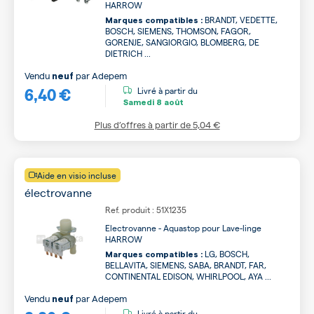
HARROW
BRANDT, VEDETTE,
Marques compatibles :
BOSCH, SIEMENS, THOMSON, FAGOR,
GORENJE, SANGIORGIO, BLOMBERG, DE
DIETRICH ...
Vendu
par
Adepem
neuf
6,40 €
Livré à partir du
Samedi
8 août
Plus d’offres à partir de
5,04 €
Aide en visio incluse
électrovanne
Ref. produit : 51X1235
Electrovanne - Aquastop pour Lave-linge
HARROW
LG, BOSCH,
Marques compatibles :
BELLAVITA, SIEMENS, SABA, BRANDT, FAR,
CONTINENTAL EDISON, WHIRLPOOL, AYA ...
Vendu
par
Adepem
neuf
Livré à partir du