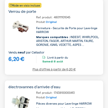
Aide en visio incluse
Verrou de porte
Ref. produit : 480111101045
Produit
Original
Fermeture - Securite de Porte pour Lave-linge
HARROW
INDESIT, WHIRLPOOL,
Marques compatibles :
ARISTON, FAGOR, ARTHUR MARTIN, FAURE,
GORENJE, IGNIS, VEDETTE, ASPES ...
Vendu
par
Cellastor
neuf
6,20 €
Livré à partir du
Samedi
8 août
Plus d’offres à partir de
6,20 €
électrovannes d'arrivée d'eau
Ref. produit : 17438100000413
Produit
Original
Pièces diverses pour Lave-linge HARROW