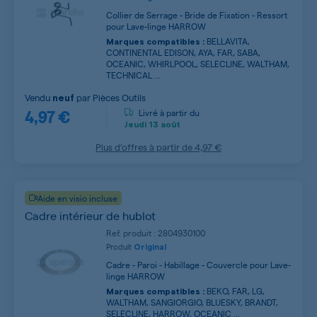
Collier de Serrage - Bride de Fixation - Ressort
pour Lave-linge HARROW
BELLAVITA,
Marques compatibles :
CONTINENTAL EDISON, AYA, FAR, SABA,
OCEANIC, WHIRLPOOL, SELECLINE, WALTHAM,
TECHNICAL ...
Vendu
par
Pièces Outils
neuf
4,97 €
Livré à partir du
Jeudi
13 août
Plus d’offres à partir de
4,97 €
Aide en visio incluse
Cadre intérieur de hublot
Ref. produit : 2804930100
Produit
Original
Cadre - Paroi - Habillage - Couvercle pour Lave-
linge HARROW
BEKO, FAR, LG,
Marques compatibles :
WALTHAM, SANGIORGIO, BLUESKY, BRANDT,
SELECLINE, HARROW, OCEANIC ...