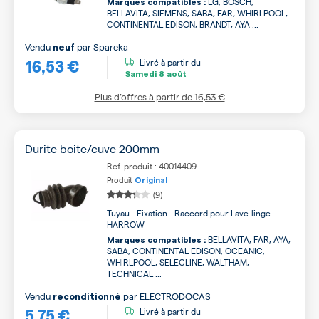
LG, BOSCH,
Marques compatibles :
BELLAVITA, SIEMENS, SABA, FAR, WHIRLPOOL,
CONTINENTAL EDISON, BRANDT, AYA ...
Vendu
par
Spareka
neuf
16,53 €
Livré à partir du
Samedi
8 août
Plus d’offres à partir de
16,53 €
Durite boite/cuve 200mm
Ref. produit : 40014409
Produit
Original
(9)
Tuyau - Fixation - Raccord pour Lave-linge
HARROW
BELLAVITA, FAR, AYA,
Marques compatibles :
SABA, CONTINENTAL EDISON, OCEANIC,
WHIRLPOOL, SELECLINE, WALTHAM,
TECHNICAL ...
Vendu
par
ELECTRODOCAS
reconditionné
5,75 €
Livré à partir du