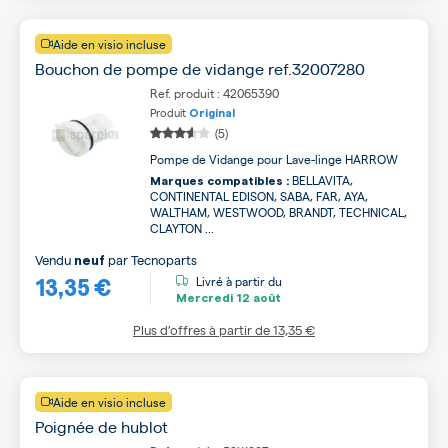
Aide en visio incluse
Bouchon de pompe de vidange ref.32007280
Ref. produit : 42065390
Produit
Original
(5)
Pompe de Vidange pour Lave-linge HARROW
BELLAVITA,
Marques compatibles :
CONTINENTAL EDISON, SABA, FAR, AYA,
WALTHAM, WESTWOOD, BRANDT, TECHNICAL,
CLAYTON ...
Vendu
par
Tecnoparts
neuf
13,35 €
Livré à partir du
Mercredi
12 août
Plus d’offres à partir de
13,35 €
Aide en visio incluse
Poignée de hublot