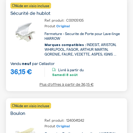
Aide en visio incluse
Sécurité de hublot
Ref. produit : C00105105
Produit
Original
Fermeture - Securite de Porte pour Lave-linge
HARROW
INDESIT, ARISTON,
Marques compatibles :
WHIRLPOOL, FAGOR, ARTHUR MARTIN,
GORENJE, FAURE, VEDETTE, ASPES, IGNIS ...
Vendu
par
Cellastor
neuf
36,15 €
Livré à partir du
Samedi
8 août
Plus d’offres à partir de
36,15 €
Aide en visio incluse
Boulon
Ref. produit : 1240041242
Produit
Original