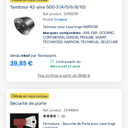
Tambour 42-alva 500-3 (4/5/6/8/10)
Ref. produit : 20785797
Produit
Original
Tambour pour Lave-linge HARROW
AYA, FAR, OCEANIC,
Marques compatibles :
CONTINENTAL EDISON, PROLINE, SHARP,
TECHWOOD, HARROW, TECHNICAL, SELECLINE
...
Vendu
par
Tecnoparts
neuf
39,85 €
Livré à partir du
Mercredi
12 août
Plus d’offres à partir de
39,85 €
Aide en visio incluse
Sécurité de porte
Ref. produit : ZV446A4
(9)
Fermeture - Securite de Porte pour Lave-linge