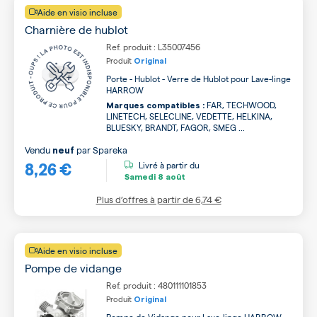
Aide en visio incluse
Charnière de hublot
Ref. produit : L35007456
Produit
Original
Porte - Hublot - Verre de Hublot pour Lave-linge
HARROW
FAR, TECHWOOD,
Marques compatibles :
LINETECH, SELECLINE, VEDETTE, HELKINA,
BLUESKY, BRANDT, FAGOR, SMEG ...
Vendu
par
Spareka
neuf
8,26 €
Livré à partir du
Samedi
8 août
Plus d’offres à partir de
6,74 €
Aide en visio incluse
Pompe de vidange
Ref. produit : 480111101853
Produit
Original