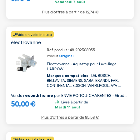
Vendredi
7 août
Plus d’offres à partir de
12,74 €
Aide en visio incluse
électrovanne
Ref. produit : 481202308055
Produit
Original
Electrovanne - Aquastop pour Lave-linge
HARROW
LG, BOSCH,
Marques compatibles :
BELLAVITA, SIEMENS, SABA, BRANDT, FAR,
CONTINENTAL EDISON, WHIRLPOOL, AYA ...
Vendu
par
ENVIE POITOU-CHARENTES - Grade
reconditionné
50,00 €
A
Livré à partir du
Mardi
11 août
Plus d’offres à partir de
85,58 €
Aide en visio incluse