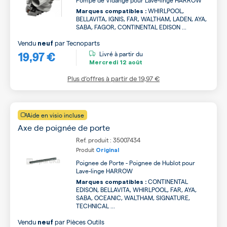
Pompe de Vidange pour Lave-linge HARROW
WHIRLPOOL,
Marques compatibles :
BELLAVITA, IGNIS, FAR, WALTHAM, LADEN, AYA,
SABA, FAGOR, CONTINENTAL EDISON ...
Vendu
par
Tecnoparts
neuf
19,97 €
Livré à partir du
Mercredi
12 août
Plus d’offres à partir de
19,97 €
Aide en visio incluse
Axe de poignée de porte
Ref. produit : 35007434
Produit
Original
Poignee de Porte - Poignee de Hublot pour
Lave-linge HARROW
CONTINENTAL
Marques compatibles :
EDISON, BELLAVITA, WHIRLPOOL, FAR, AYA,
SABA, OCEANIC, WALTHAM, SIGNATURE,
TECHNICAL ...
Vendu
par
Pièces Outils
neuf