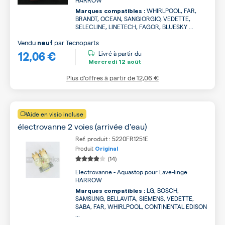
HARROW
WHIRLPOOL, FAR,
Marques compatibles :
BRANDT, OCEAN, SANGIORGIO, VEDETTE,
SELECLINE, LINETECH, FAGOR, BLUESKY ...
Vendu
par
Tecnoparts
neuf
12,06 €
Livré à partir du
Mercredi
12 août
Plus d’offres à partir de
12,06 €
Aide en visio incluse
électrovanne 2 voies (arrivée d'eau)
Ref. produit : 5220FR1251E
Produit
Original
(14)
Electrovanne - Aquastop pour Lave-linge
HARROW
LG, BOSCH,
Marques compatibles :
SAMSUNG, BELLAVITA, SIEMENS, VEDETTE,
SABA, FAR, WHIRLPOOL, CONTINENTAL EDISON
...