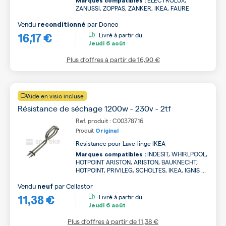
ELECTROLUX,
Marques compatibles :
ZANUSSI, ZOPPAS, ZANKER, IKEA, FAURE
Vendu
par
Doneo
reconditionné
16,17 €
Livré à partir du
Jeudi
6 août
Plus d’offres à partir de
16,90 €
Aide en visio incluse
Résistance de séchage 1200w - 230v - 2tf
Ref. produit : C00378716
Produit
Original
Resistance pour Lave-linge IKEA
INDESIT, WHIRLPOOL,
Marques compatibles :
HOTPOINT ARISTON, ARISTON, BAUKNECHT,
HOTPOINT, PRIVILEG, SCHOLTES, IKEA, IGNIS ...
Vendu
par
Cellastor
neuf
11,38 €
Livré à partir du
Jeudi
6 août
Plus d’offres à partir de
11,38 €