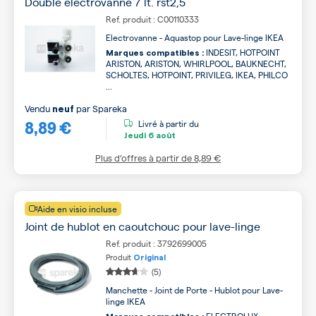
Double electrovanne 7 lt. rst2,5
Ref. produit : C00110333
Electrovanne - Aquastop pour Lave-linge IKEA
INDESIT, HOTPOINT
Marques compatibles :
ARISTON, ARISTON, WHIRLPOOL, BAUKNECHT,
SCHOLTES, HOTPOINT, PRIVILEG, IKEA, PHILCO
...
Vendu
par
Spareka
neuf
8,89 €
Livré à partir du
Jeudi
6 août
Plus d’offres à partir de
8,89 €
Aide en visio incluse
Joint de hublot en caoutchouc pour lave-linge
Ref. produit : 3792699005
Produit
Original
(5)
Manchette - Joint de Porte - Hublot pour Lave-
linge IKEA