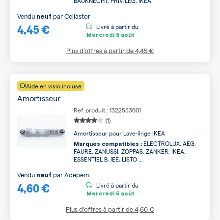
BAUKNECHT, PRIVILEG, IKEA
Vendu
par
Cellastor
neuf
4,45 €
Livré à partir du
Mercredi
5 août
Plus d’offres à partir de
4,45 €
Aide en visio incluse
Amortisseur
Ref. produit : 1322553601
(1)
Amortisseur pour Lave-linge IKEA
ELECTROLUX, AEG,
Marques compatibles :
FAURE, ZANUSSI, ZOPPAS, ZANKER, IKEA,
ESSENTIEL B, IEE, LISTO ...
Vendu
par
Adepem
neuf
4,60 €
Livré à partir du
Mercredi
5 août
Plus d’offres à partir de
4,60 €