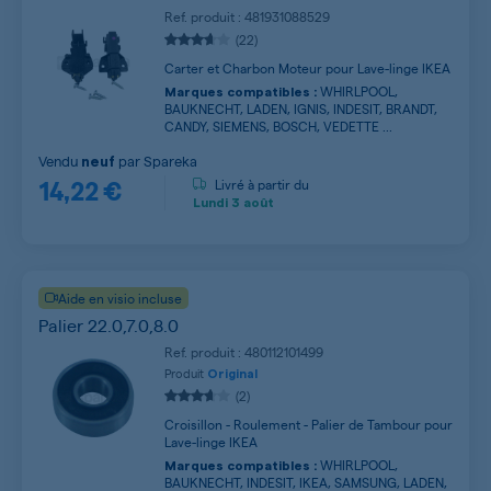
Ref. produit : 481931088529
(22)
Carter et Charbon Moteur pour Lave-linge IKEA
WHIRLPOOL,
Marques compatibles :
BAUKNECHT, LADEN, IGNIS, INDESIT, BRANDT,
CANDY, SIEMENS, BOSCH, VEDETTE ...
Vendu
par
Spareka
neuf
14,22 €
Livré à partir du
Lundi
3 août
Aide en visio incluse
Palier 22.0,7.0,8.0
Ref. produit : 480112101499
Produit
Original
(2)
Croisillon - Roulement - Palier de Tambour pour
Lave-linge IKEA
WHIRLPOOL,
Marques compatibles :
BAUKNECHT, INDESIT, IKEA, SAMSUNG, LADEN,