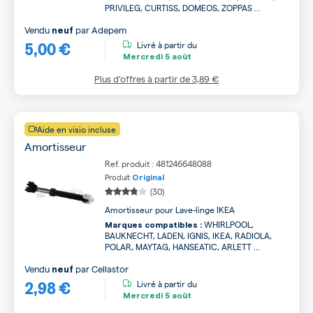
PRIVILEG, CURTISS, DOMEOS, ZOPPAS ...
Vendu
par
Adepem
neuf
5,00 €
Livré à partir du
Mercredi
5 août
Plus d’offres à partir de
3,89 €
Aide en visio incluse
Amortisseur
Ref. produit : 481246648088
Produit
Original
(30)
Amortisseur pour Lave-linge IKEA
WHIRLPOOL,
Marques compatibles :
BAUKNECHT, LADEN, IGNIS, IKEA, RADIOLA,
POLAR, MAYTAG, HANSEATIC, ARLETT ...
Vendu
par
Cellastor
neuf
2,98 €
Livré à partir du
Mercredi
5 août