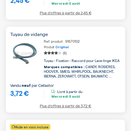
Mercredi
5 août
Plus d’offres à partir de
2,45 €
Tuyau de vidange
Ref. produit : 91670102
Produit
Original
(8)
Tuyau - Fixation - Raccord pour Lave-linge IKEA
CANDY, ROSIERES,
Marques compatibles :
HOOVER, SMEG, WHIRLPOOL, BAUKNECHT,
IBERNA, ZEROWATT, OTSEIN, BAUMATIC ...
Vendu
par
Cellastor
neuf
3,72 €
Livré à partir du
Mercredi
5 août
Plus d’offres à partir de
3,72 €
Aide en visio incluse