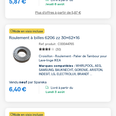
5,87 €
Jeudi
6 août
Plus d’offres à partir de
5,87 €
Aide en visio incluse
Roulement à billes 6206 zz 30x62x16
Ref. produit : C00044765
(30)
Croisillon - Roulement - Palier de Tambour pour
Lave-linge IKEA
WHIRLPOOL, AEG,
Marques compatibles :
SAMSUNG, BAUKNECHT, GORENJE, ARISTON,
INDESIT, LG, ELECTROLUX, BRANDT ...
Vendu
par
Spareka
neuf
6,40 €
Livré à partir du
Lundi
3 août
Aide en visio incluse