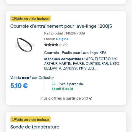
Aide en visio incluse
Courroie d'entraînement pour lave-linge 1200j5
Ref. produit : 1462477009
Produit
Original
(19)
Courroie - Poulie pour Lave-linge IKEA
AEG, ELECTROLUX,
Marques compatibles :
ARTHUR MARTIN, FAURE, CURTISS, FAR, LISTO,
BELLAVITA, ZANUSSI, PRIVILEG ...
Vendu
par
Cellastor
neuf
5,10 €
Livré à partir du
Jeudi
6 août
Plus d’offres à partir de
5,10 €
Aide en visio incluse
Sonde de température