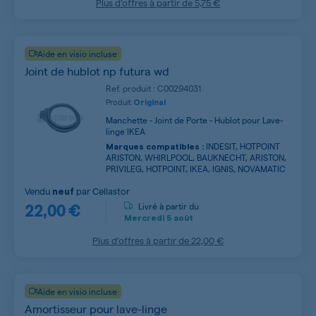
Plus d’offres à partir de
5,75 €
Aide en visio incluse
Joint de hublot np futura wd
Ref. produit : C00294031
Produit
Original
Manchette - Joint de Porte - Hublot pour Lave-
linge IKEA
INDESIT, HOTPOINT
Marques compatibles :
ARISTON, WHIRLPOOL, BAUKNECHT, ARISTON,
PRIVILEG, HOTPOINT, IKEA, IGNIS, NOVAMATIC
Vendu
par
Cellastor
neuf
22,00 €
Livré à partir du
Mercredi
5 août
Plus d’offres à partir de
22,00 €
Aide en visio incluse
Amortisseur pour lave-linge