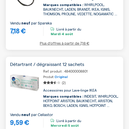
WHIRLPOOL,
Marques compatibles :
BAUKNECHT, LADEN, BRANDT, IKEA, IGNIS,
THOMSON, PROLINE, VEDETTE, NOGAMATIC ...
Vendu
par
Spareka
neuf
7,18 €
Livré à partir du
Mardi
4 août
Plus d’offres à partir de
7,18 €
Détartrant / dégraissant 12 sachets
Ref. produit : 484000008801
Produit
Original
(2)
Accessoires pour Lave-linge IKEA
INDESIT, WHIRLPOOL,
Marques compatibles :
HOTPOINT ARISTON, BAUKNECHT, ARISTON,
BEKO, BOSCH, LADEN, IGNIS, HOTPOINT ...
Vendu
par
Cellastor
neuf
9,59 €
Livré à partir du
Mercredi
5 août