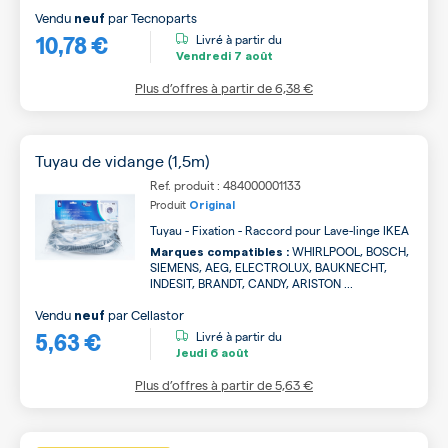
Vendu
par
Tecnoparts
neuf
10,78 €
Livré à partir du
Vendredi
7 août
Plus d’offres à partir de
6,38 €
Tuyau de vidange (1,5m)
Ref. produit : 484000001133
Produit
Original
Tuyau - Fixation - Raccord pour Lave-linge IKEA
WHIRLPOOL, BOSCH,
Marques compatibles :
SIEMENS, AEG, ELECTROLUX, BAUKNECHT,
INDESIT, BRANDT, CANDY, ARISTON ...
Vendu
par
Cellastor
neuf
5,63 €
Livré à partir du
Jeudi
6 août
Plus d’offres à partir de
5,63 €