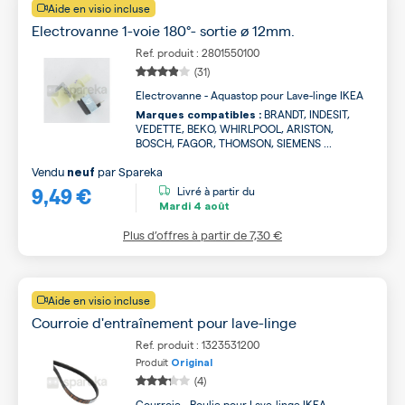
Aide en visio incluse
Electrovanne 1-voie 180°- sortie ø 12mm.
Ref. produit : 2801550100
(31)
Electrovanne - Aquastop pour Lave-linge IKEA
BRANDT, INDESIT,
Marques compatibles :
VEDETTE, BEKO, WHIRLPOOL, ARISTON,
BOSCH, FAGOR, THOMSON, SIEMENS ...
Vendu
par
Spareka
neuf
9,49 €
Livré à partir du
Mardi
4 août
Plus d’offres à partir de
7,30 €
Aide en visio incluse
Courroie d'entraînement pour lave-linge
Ref. produit : 1323531200
Produit
Original
(4)
Courroie - Poulie pour Lave-linge IKEA