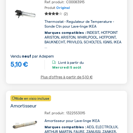
Ref. produit : C00083915
Produit
Original
(2)
Thermostat - Regulateur de Temperature -
Sonde Ctn pour Lave-linge IKEA
INDESIT, HOTPOINT
Marques compatibles :
ARISTON, ARISTON, WHIRLPOOL, HOTPOINT,
BAUKNECHT, PRIVILEG, SCHOLTES, IGNIS, IKEA
...
Vendu
par
Adepem
neuf
5,10 €
Livré à partir du
Mercredi
5 août
Plus d’offres à partir de
5,10 €
Aide en visio incluse
Amortisseur
Ref. produit : 1322553015
Amortisseur pour Lave-linge IKEA
AEG, ELECTROLUX,
Marques compatibles :
ARTHUR MARTIN, FAURE, ZANUSSI, ZANKER,