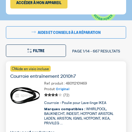
ACCÉDER À MON APPAREIL
AIDES ET CONSEILS À LA RÉPARATION
FILTRE
PAGE
1/14
-
667 RESULTATS
Aide en visio incluse
Courroie entraînement 2010h7
Ref. produit : 480112101469
Produit
Original
(72)
Courroie - Poulie pour Lave-linge IKEA
WHIRLPOOL,
Marques compatibles :
BAUKNECHT, INDESIT, HOTPOINT ARISTON,
LADEN, ARISTON, IGNIS, HOTPOINT, IKEA,
PRIVILEG ...