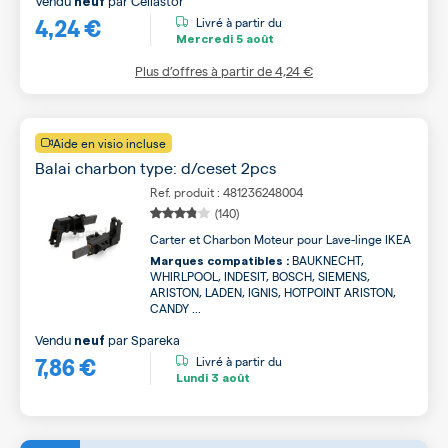
Vendu
par
Cellastor
neuf
4,24 €
Livré à partir du
Mercredi
5 août
Plus d’offres à partir de
4,24 €
Aide en visio incluse
Balai charbon type: d/ceset 2pcs
Ref. produit : 481236248004
(140)
Carter et Charbon Moteur pour Lave-linge IKEA
BAUKNECHT,
Marques compatibles :
WHIRLPOOL, INDESIT, BOSCH, SIEMENS,
ARISTON, LADEN, IGNIS, HOTPOINT ARISTON,
CANDY ...
Vendu
par
Spareka
neuf
7,86 €
Livré à partir du
Lundi
3 août