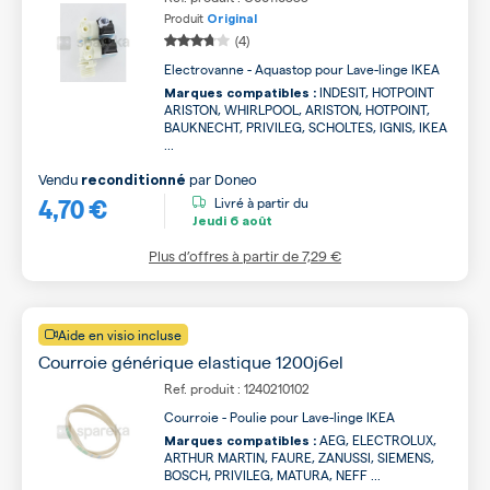
Produit
Original
(4)
Electrovanne - Aquastop pour Lave-linge IKEA
INDESIT, HOTPOINT
Marques compatibles :
ARISTON, WHIRLPOOL, ARISTON, HOTPOINT,
BAUKNECHT, PRIVILEG, SCHOLTES, IGNIS, IKEA
...
Vendu
par
Doneo
reconditionné
4,70 €
Livré à partir du
Jeudi
6 août
Plus d’offres à partir de
7,29 €
Aide en visio incluse
Courroie générique elastique 1200j6el
Ref. produit : 1240210102
Courroie - Poulie pour Lave-linge IKEA
AEG, ELECTROLUX,
Marques compatibles :
ARTHUR MARTIN, FAURE, ZANUSSI, SIEMENS,
BOSCH, PRIVILEG, MATURA, NEFF ...