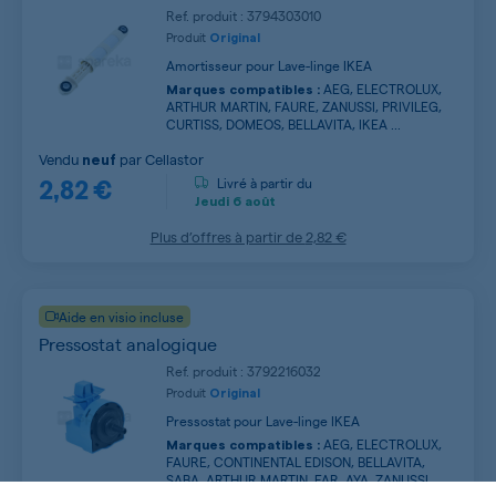
Ref. produit : 3794303010
Produit
Original
Amortisseur pour Lave-linge IKEA
AEG, ELECTROLUX,
Marques compatibles :
ARTHUR MARTIN, FAURE, ZANUSSI, PRIVILEG,
CURTISS, DOMEOS, BELLAVITA, IKEA ...
Vendu
par
Cellastor
neuf
2,82 €
Livré à partir du
Jeudi
6 août
Plus d’offres à partir de
2,82 €
Aide en visio incluse
Pressostat analogique
Ref. produit : 3792216032
Produit
Original
Pressostat pour Lave-linge IKEA
AEG, ELECTROLUX,
Marques compatibles :
FAURE, CONTINENTAL EDISON, BELLAVITA,
SABA, ARTHUR MARTIN, FAR, AYA, ZANUSSI ...