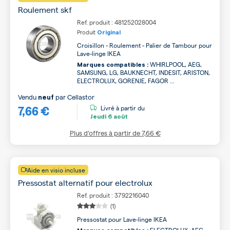
Roulement skf
Ref. produit : 481252028004
Produit
Original
Croisillon - Roulement - Palier de Tambour pour
Lave-linge IKEA
WHIRLPOOL, AEG,
Marques compatibles :
SAMSUNG, LG, BAUKNECHT, INDESIT, ARISTON,
ELECTROLUX, GORENJE, FAGOR ...
Vendu
par
Cellastor
neuf
7,66 €
Livré à partir du
Jeudi
6 août
Plus d’offres à partir de
7,66 €
Aide en visio incluse
Pressostat alternatif pour electrolux
Ref. produit : 3792216040
(1)
Pressostat pour Lave-linge IKEA