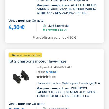
AEG, ELECTROLUX,
Marques compatibles :
ZANUSSI, FAURE, ZANKER, ARTHUR MARTIN,
WHIRLPOOL, IKEA, ZOPPAS, CURTISS ...
Vendu
par
Cellastor
neuf
4,30 €
Livré à partir du
Mercredi
5 août
Plus d’offres à partir de
4,30 €
Aide en visio incluse
Kit 2 charbons moteur lave-linge
Ref. produit : 481281719419
Produit
Original
(9)
Carter et Charbon Moteur pour Lave-linge IKEA
WHIRLPOOL,
Marques compatibles :
BAUKNECHT, BOSCH, SIEMENS, AEG, INDESIT,
ARISTON, FAURE, LADEN, ELECTROLUX ...
Vendu
par
Cellastor
neuf
Livré à partir du