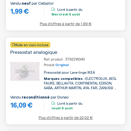
Vendu
par
Cellastor
neuf
1,99 €
Livré à partir du
Mercredi
5 août
Plus d’offres à partir de
1,99 €
Aide en visio incluse
Pressostat analogique
Ref. produit : 3792216040
Produit
Original
Pressostat pour Lave-linge IKEA
ELECTROLUX, AEG,
Marques compatibles :
FAURE, BELLAVITA, CONTINENTAL EDISON,
SABA, ARTHUR MARTIN, AYA, FAR, ZANUSSI ...
Vendu
par
Doneo
reconditionné
16,09 €
Livré à partir du
Jeudi
6 août
Plus d’offres à partir de
22,02 €