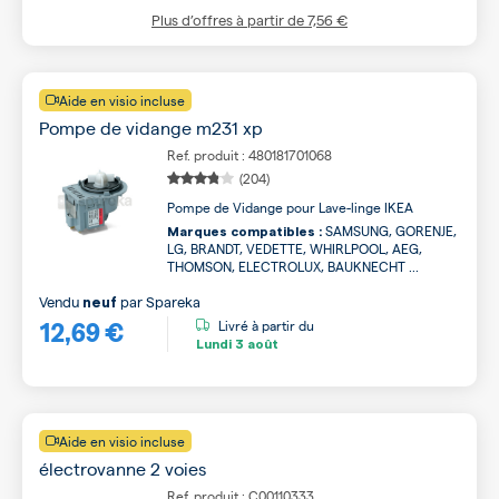
Plus d’offres à partir de
7,56 €
Aide en visio incluse
Pompe de vidange m231 xp
Ref. produit : 480181701068
(204)
Pompe de Vidange pour Lave-linge IKEA
SAMSUNG, GORENJE,
Marques compatibles :
LG, BRANDT, VEDETTE, WHIRLPOOL, AEG,
THOMSON, ELECTROLUX, BAUKNECHT ...
Vendu
par
Spareka
neuf
12,69 €
Livré à partir du
Lundi
3 août
Aide en visio incluse
électrovanne 2 voies
Ref. produit : C00110333