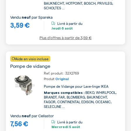
BAUKNECHT, HOTPOINT, BOSCH, PRIVILEG,
SCHOLTES ...
Vendu
par
Spareka
neuf
3,59 €
Livré à partir du
Jeudi
6 août
Plus d’offres à partir de
3,59 €
Aide en visio incluse
Pompe de vidange
Ref. produit : 32X2769
Produit
Original
Pompe de Vidange pour Lave-linge IKEA
BEKO, WHIRLPOOL,
Marques compatibles :
BRANDT, FAR, BLOMBERG, BAUKNECHT,
FAGOR, CONTINENTAL EDISON, OCEANIC,
SELECLINE ...
Vendu
par
Cellastor
neuf
7,56 €
Livré à partir du
Mercredi
5 août