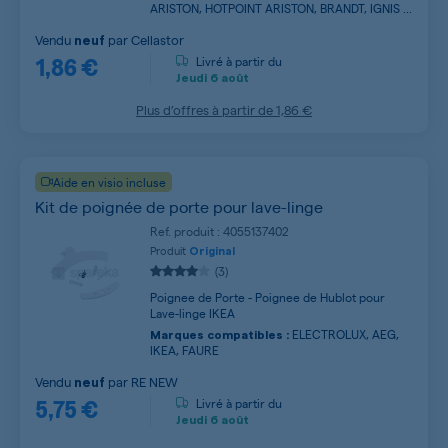
ARISTON, HOTPOINT ARISTON, BRANDT, IGNIS ...
Vendu
par
Cellastor
neuf
1,86 €
Livré à partir du
Jeudi
6 août
Plus d’offres à partir de
1,86 €
Aide en visio incluse
Kit de poignée de porte pour lave-linge
Ref. produit : 4055137402
Produit
Original
(3)
Poignee de Porte - Poignee de Hublot pour
Lave-linge IKEA
ELECTROLUX, AEG,
Marques compatibles :
IKEA, FAURE
Vendu
par
RE NEW
neuf
5,75 €
Livré à partir du
Jeudi
6 août