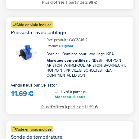
Plus d’offres à partir de
2,98 €
Aide en visio incluse
Pressostat avec câblage
Ref. produit : C00381612
Produit
Original
Bornier - Dominos pour Lave-linge IKEA
INDESIT, HOTPOINT
Marques compatibles :
ARISTON, WHIRLPOOL, ARISTON, BAUKNECHT,
HOTPOINT, PRIVILEG, SCHOLTES, IKEA,
CONTINENTAL EDISON
Vendu
par
Cellastor
neuf
11,69 €
Livré à partir du
Mercredi
5 août
Plus d’offres à partir de
11,69 €
Aide en visio incluse
Sonde de température