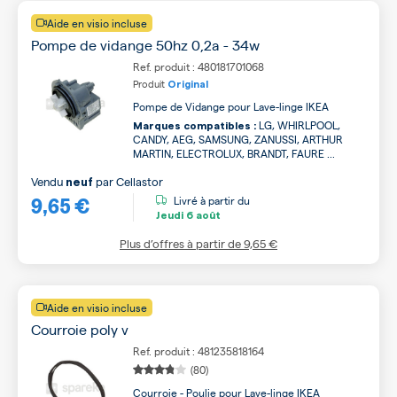
Aide en visio incluse
Pompe de vidange 50hz 0,2a - 34w
Ref. produit : 480181701068
Produit
Original
Pompe de Vidange pour Lave-linge IKEA
LG, WHIRLPOOL,
Marques compatibles :
CANDY, AEG, SAMSUNG, ZANUSSI, ARTHUR
MARTIN, ELECTROLUX, BRANDT, FAURE ...
Vendu
par
Cellastor
neuf
9,65 €
Livré à partir du
Jeudi
6 août
Plus d’offres à partir de
9,65 €
Aide en visio incluse
Courroie poly v
Ref. produit : 481235818164
(80)
Courroie - Poulie pour Lave-linge IKEA