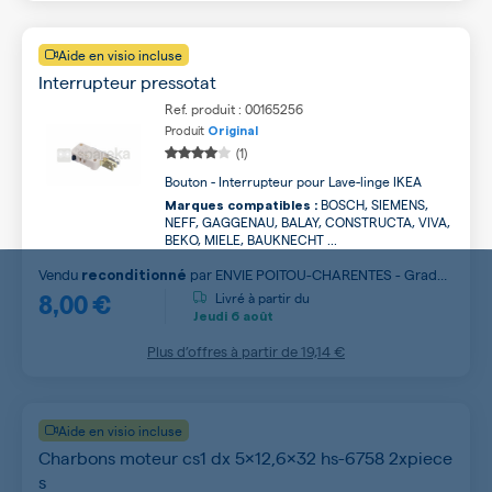
Aide en visio incluse
Interrupteur pressotat
Ref. produit : 00165256
Produit
Original
(1)
Bouton - Interrupteur pour Lave-linge IKEA
BOSCH, SIEMENS,
Marques compatibles :
NEFF, GAGGENAU, BALAY, CONSTRUCTA, VIVA,
BEKO, MIELE, BAUKNECHT ...
Vendu
par
ENVIE POITOU-CHARENTES - Grade
reconditionné
8,00 €
B
Livré à partir du
Jeudi
6 août
Plus d’offres à partir de
19,14 €
Aide en visio incluse
Charbons moteur cs1 dx 5x12,6x32 hs-6758 2xpiece
s