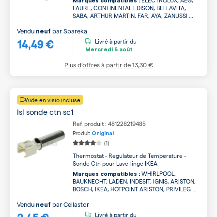
ELECTROLUX, AEG,
Marques compatibles :
FAURE, CONTINENTAL EDISON, BELLAVITA,
SABA, ARTHUR MARTIN, FAR, AYA, ZANUSSI ...
Vendu
par
Spareka
neuf
14,49 €
Livré à partir du
Mercredi
5 août
Plus d’offres à partir de
13,30 €
Aide en visio incluse
Isl sonde ctn sc1
Ref. produit : 481228219485
Produit
Original
(1)
Thermostat - Regulateur de Temperature -
Sonde Ctn pour Lave-linge IKEA
WHIRLPOOL,
Marques compatibles :
BAUKNECHT, LADEN, INDESIT, IGNIS, ARISTON,
BOSCH, IKEA, HOTPOINT ARISTON, PRIVILEG ...
Vendu
par
Cellastor
neuf
2,45 €
Livré à partir du