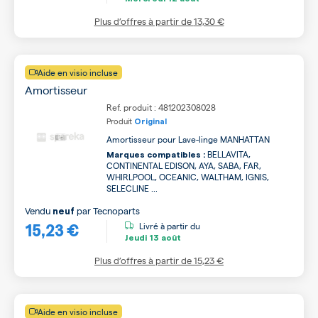
Plus d’offres à partir de
13,30 €
Aide en visio incluse
Amortisseur
Ref. produit : 481202308028
Produit
Original
Amortisseur pour Lave-linge MANHATTAN
BELLAVITA,
Marques compatibles :
CONTINENTAL EDISON, AYA, SABA, FAR,
WHIRLPOOL, OCEANIC, WALTHAM, IGNIS,
SELECLINE ...
Vendu
par
Tecnoparts
neuf
15,23 €
Livré à partir du
Jeudi
13 août
Plus d’offres à partir de
15,23 €
Aide en visio incluse