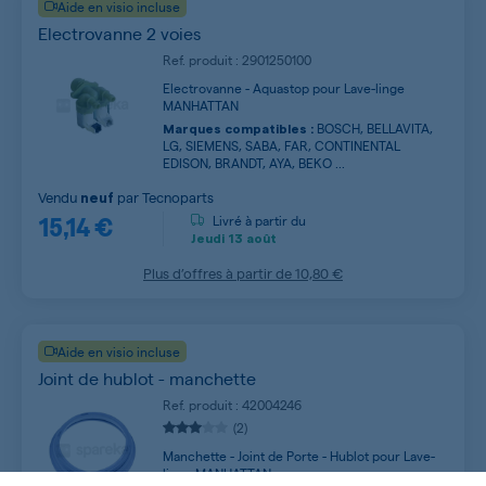
Aide en visio incluse
Electrovanne 2 voies
Ref. produit : 2901250100
Electrovanne - Aquastop pour Lave-linge
MANHATTAN
BOSCH, BELLAVITA,
Marques compatibles :
LG, SIEMENS, SABA, FAR, CONTINENTAL
EDISON, BRANDT, AYA, BEKO ...
Vendu
par
Tecnoparts
neuf
15,14 €
Livré à partir du
Jeudi
13 août
Plus d’offres à partir de
10,80 €
Aide en visio incluse
Joint de hublot - manchette
Ref. produit : 42004246
(2)
Manchette - Joint de Porte - Hublot pour Lave-
linge MANHATTAN