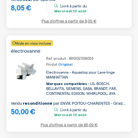
8,05 €
Livré à partir du
Mercredi
12 août
Plus d’offres à partir de
8,05 €
Aide en visio incluse
électrovanne
Ref. produit : 481202308055
Produit
Original
Electrovanne - Aquastop pour Lave-linge
MANHATTAN
LG, BOSCH,
Marques compatibles :
BELLAVITA, SIEMENS, SABA, BRANDT, FAR,
CONTINENTAL EDISON, WHIRLPOOL, AYA ...
Vendu
par
ENVIE POITOU-CHARENTES - Grade
reconditionné
50,00 €
A
Livré à partir du
Mercredi
12 août
Plus d’offres à partir de
85,59 €