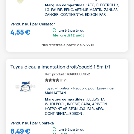
AEG, ELECTROLUX,
Marques compatibles :
LG, FAURE, BEKO, ARTHUR MARTIN, ZANUSSI,
ZANKER, CONTINENTAL EDISON, FAR ...
Vendu
par
Cellastor
neuf
4,55 €
Livré à partir du
Mercredi
12 août
Plus d’offres à partir de
3,53 €
Tuyau d'eau alimentation droit/coudé 1,5m f/f -
Ref. produit : 484000001132
(1)
Tuyau - Fixation - Raccord pour Lave-linge
MANHATTAN
BELLAVITA,
Marques compatibles :
WHIRLPOOL, INDESIT, SABA, ARISTON,
HOTPOINT ARISTON, AYA, FAR, AEG,
CONTINENTAL EDISON ...
Vendu
par
Spareka
neuf
8,49 €
Livré à partir du