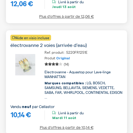
12,06 €
Livré à partir du
Jeudi
13 août
Plus d’offres à partir de
12,06 €
Aide en visio incluse
électrovanne 2 voies (arrivée d'eau)
Ref. produit : 5220FR1251E
Produit
Original
(14)
Electrovanne - Aquastop pour Lave-linge
MANHATTAN
LG, BOSCH,
Marques compatibles :
SAMSUNG, BELLAVITA, SIEMENS, VEDETTE,
SABA, FAR, WHIRLPOOL, CONTINENTAL EDISON
...
Vendu
par
Cellastor
neuf
10,14 €
Livré à partir du
Mardi
11 août
Plus d’offres à partir de
10,14 €