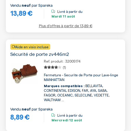
Vendu
par
Spareka
neuf
13,89 €
Livré à partir du
Mardi
11 août
Plus d’offres à partir de
13,89 €
Aide en visio incluse
Sécurité de porte zv446m2
Ref. produit : 32005174
(1)
Fermeture - Securite de Porte pour Lave-linge
MANHATTAN
BELLAVITA,
Marques compatibles :
CONTINENTAL EDISON, FAR, AYA, SABA,
FAGOR, OCEANIC, SELECLINE, VEDETTE,
WALTHAM ...
Vendu
par
Spareka
neuf
8,89 €
Livré à partir du
Mercredi
12 août