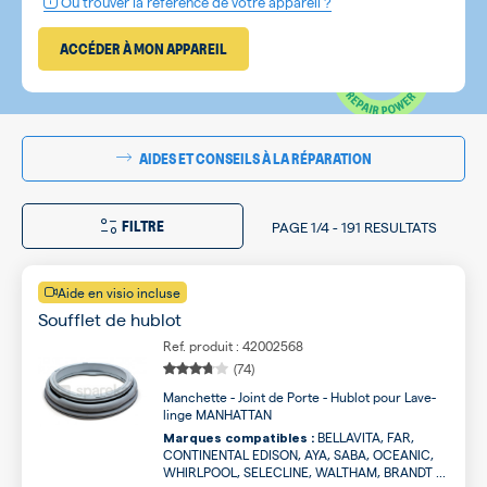
Où trouver la référence de votre appareil ?
ACCÉDER À MON APPAREIL
AIDES ET CONSEILS À LA RÉPARATION
FILTRE
PAGE
1/4
-
191 RESULTATS
Aide en visio incluse
Soufflet de hublot
Ref. produit : 42002568
(74)
Manchette - Joint de Porte - Hublot pour Lave-
linge MANHATTAN
BELLAVITA, FAR,
Marques compatibles :
CONTINENTAL EDISON, AYA, SABA, OCEANIC,
WHIRLPOOL, SELECLINE, WALTHAM, BRANDT ...