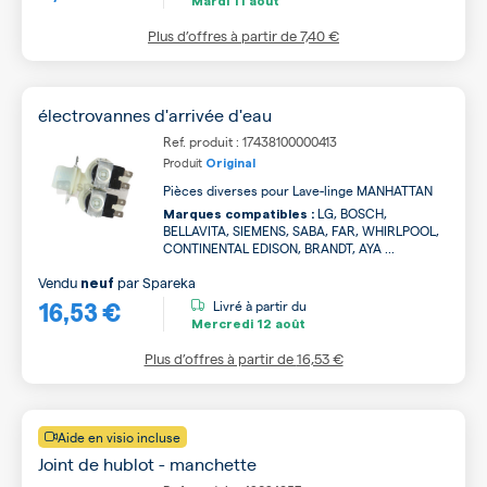
Mardi
11 août
Plus d’offres à partir de
7,40 €
électrovannes d'arrivée d'eau
Ref. produit : 17438100000413
Produit
Original
Pièces diverses pour Lave-linge MANHATTAN
LG, BOSCH,
Marques compatibles :
BELLAVITA, SIEMENS, SABA, FAR, WHIRLPOOL,
CONTINENTAL EDISON, BRANDT, AYA ...
Vendu
par
Spareka
neuf
16,53 €
Livré à partir du
Mercredi
12 août
Plus d’offres à partir de
16,53 €
Aide en visio incluse
Joint de hublot - manchette