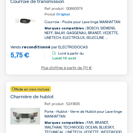
Courroie de transmission
Ref. produit : 00660579
Produit
Original
Courroie - Poulie pour Lave-linge MANHATTAN
BOSCH, SIEMENS,
Marques compatibles :
NEFF, BALAY, GAGGENAU, BRANDT, VEDETTE,
LINETECH, ELECTROLUX, SELECLINE ...
Vendu
par
ELECTRODOCAS
reconditionné
5,75 €
Livré à partir du
Lundi
10 août
Plus d’offres à partir de
7,11 €
Aide en visio incluse
Charnière de hublot
Ref. produit : 52X1805
Porte - Hublot - Verre de Hublot pour Lave-linge
MANHATTAN
FAR, BRANDT,
Marques compatibles :
WALTHAM, TECHWOOD, OCEAN, BLUESKY,
TECHNICAL, LINETECH, VEDETTE, WESTWOOD