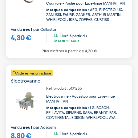
Courroie - Poulie pour Lave-linge MANHATTAN
AEG, ELECTROLUX,
Marques compatibles :
ZANUSSI, FAURE, ZANKER, ARTHUR MARTIN,
WHIRLPOOL, IKEA, ZOPPAS, CURTISS ...
Vendu
par
Cellastor
neuf
4,30 €
Livré à partir du
Mardi
11 août
Plus d’offres à partir de
4,30 €
Aide en visio incluse
électrovanne
Ref. produit : 51X1235
Electrovanne - Aquastop pour Lave-linge
MANHATTAN
LG, BOSCH,
Marques compatibles :
BELLAVITA, SIEMENS, SABA, BRANDT, FAR,
CONTINENTAL EDISON, WHIRLPOOL, AYA ...
Vendu
par
Adepem
neuf
8,80 €
Livré à partir du