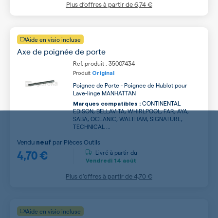
Plus d’offres à partir de
6,74 €
Aide en visio incluse
Axe de poignée de porte
Ref. produit : 35007434
Produit
Original
Poignee de Porte - Poignee de Hublot pour
Lave-linge MANHATTAN
CONTINENTAL
Marques compatibles :
EDISON, BELLAVITA, WHIRLPOOL, FAR, AYA,
SABA, OCEANIC, WALTHAM, SIGNATURE,
TECHNICAL ...
Vendu
par
Pièces Outils
neuf
4,70 €
Livré à partir du
Vendredi
14 août
Plus d’offres à partir de
4,70 €
Aide en visio incluse