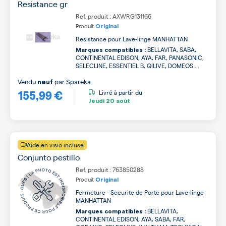
Resistance gr
Ref. produit : AXWRG131166
Produit
Original
Resistance pour Lave-linge MANHATTAN
BELLAVITA, SABA,
Marques compatibles :
CONTINENTAL EDISON, AYA, FAR, PANASONIC,
SELECLINE, ESSENTIEL B, QILIVE, DOMEOS ...
Vendu
par
Spareka
neuf
155,99 €
Livré à partir du
Jeudi
20 août
Aide en visio incluse
Conjunto pestillo
Ref. produit : 763850288
Produit
Original
Fermeture - Securite de Porte pour Lave-linge
MANHATTAN
BELLAVITA,
Marques compatibles :
CONTINENTAL EDISON, AYA, SABA, FAR,