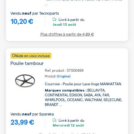
...
Vendu
par
Tecnoparts
neuf
10,20 €
Livré à partir du
Jeudi
13 août
Plus d’offres à partir de
4,89 €
Aide en visio incluse
Poulie tambour
Ref. produit : 37000499
Produit
Original
Courroie - Poulie pour Lave-linge MANHATTAN
BELLAVITA,
Marques compatibles :
CONTINENTAL EDISON, SABA, AYA, FAR,
WHIRLPOOL, OCEANIC, WALTHAM, SELECLINE,
BRANDT ...
Vendu
par
Spareka
neuf
23,99 €
Livré à partir du
Mercredi
12 août