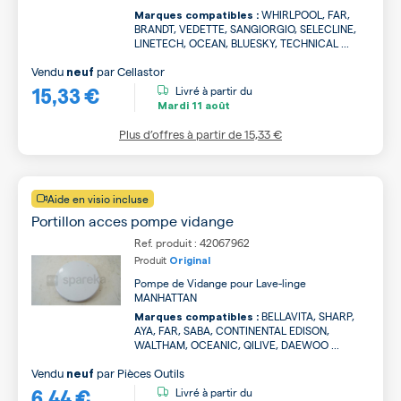
WHIRLPOOL, FAR,
Marques compatibles :
BRANDT, VEDETTE, SANGIORGIO, SELECLINE,
LINETECH, OCEAN, BLUESKY, TECHNICAL ...
Vendu
par
Cellastor
neuf
15,33 €
Livré à partir du
Mardi
11 août
Plus d’offres à partir de
15,33 €
Aide en visio incluse
Portillon acces pompe vidange
Ref. produit : 42067962
Produit
Original
Pompe de Vidange pour Lave-linge
MANHATTAN
BELLAVITA, SHARP,
Marques compatibles :
AYA, FAR, SABA, CONTINENTAL EDISON,
WALTHAM, OCEANIC, QILIVE, DAEWOO ...
Vendu
par
Pièces Outils
neuf
6,44 €
Livré à partir du