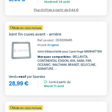
Vendredi
14 août
Plus d’offres à partir de
6,44 €
Aide en visio incluse
Joint fin cuves avant - arrière
Ref. produit : 0530009413
Produit
Original
Joint d'étanchéité pour Lave-linge MANHATTAN
BELLAVITA,
Marques compatibles :
CONTINENTAL EDISON, AYA, SABA, FAR,
OCEANIC, WALTHAM, BRANDT, SELECLINE,
SIGNATURE ...
Vendu
par
Spareka
neuf
28,99 €
Livré à partir du
Mardi
11 août
Aide en visio incluse