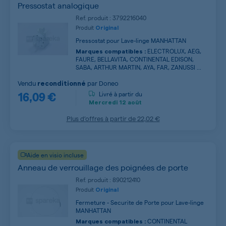
Pressostat analogique
Ref. produit : 3792216040
Produit
Original
Pressostat pour Lave-linge MANHATTAN
ELECTROLUX, AEG,
Marques compatibles :
FAURE, BELLAVITA, CONTINENTAL EDISON,
SABA, ARTHUR MARTIN, AYA, FAR, ZANUSSI ...
Vendu
par
Doneo
reconditionné
16,09 €
Livré à partir du
Mercredi
12 août
Plus d’offres à partir de
22,02 €
Aide en visio incluse
Anneau de verrouillage des poignées de porte
Ref. produit : 890212410
Produit
Original
Fermeture - Securite de Porte pour Lave-linge
MANHATTAN
CONTINENTAL
Marques compatibles :