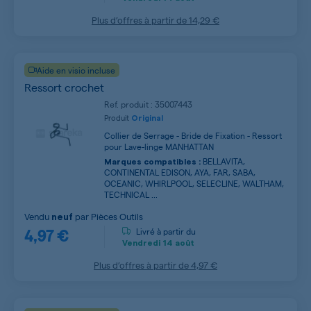
Plus d’offres à partir de
14,29 €
Aide en visio incluse
Ressort crochet
Ref. produit : 35007443
Produit
Original
Collier de Serrage - Bride de Fixation - Ressort
pour Lave-linge MANHATTAN
BELLAVITA,
Marques compatibles :
CONTINENTAL EDISON, AYA, FAR, SABA,
OCEANIC, WHIRLPOOL, SELECLINE, WALTHAM,
TECHNICAL ...
Vendu
par
Pièces Outils
neuf
4,97 €
Livré à partir du
Vendredi
14 août
Plus d’offres à partir de
4,97 €