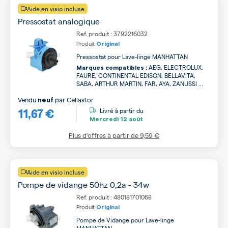
Aide en visio incluse
Pressostat analogique
Ref. produit : 3792216032
Produit
Original
Pressostat pour Lave-linge MANHATTAN
AEG, ELECTROLUX,
Marques compatibles :
FAURE, CONTINENTAL EDISON, BELLAVITA,
SABA, ARTHUR MARTIN, FAR, AYA, ZANUSSI ...
Vendu
par
Cellastor
neuf
11,67 €
Livré à partir du
Mercredi
12 août
Plus d’offres à partir de
9,59 €
Aide en visio incluse
Pompe de vidange 50hz 0,2a - 34w
Ref. produit : 480181701068
Produit
Original
Pompe de Vidange pour Lave-linge