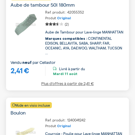
Aube de tambour 50l 180mm
Ref. produit : 42055352
Produit
Original
(2)
Aube de Tambour pour Lave-linge MANHATTAN
CONTINENTAL
Marques compatibles :
EDISON, BELLAVITA, SABA, SHARP, FAR,
OCEANIC, AYA, DAEWOO, WALTHAM, TUCSON
...
Vendu
par
Cellastor
neuf
2,41 €
Livré à partir du
Mardi
11 août
Plus d’offres à partir de
2,41 €
Aide en visio incluse
Boulon
Ref. produit : 1240041242
Produit
Original
Courroie - Poulie pour Lave-linge MANHATTAN