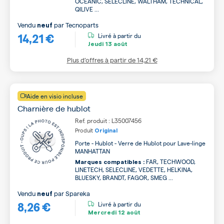
OCEANIC, SELECLINE, WALTHAM, TECHNICAL,
QILIVE ...
Vendu
par
Tecnoparts
neuf
14,21 €
Livré à partir du
Jeudi
13 août
Plus d’offres à partir de
14,21 €
Aide en visio incluse
Charnière de hublot
Ref. produit : L35007456
Produit
Original
Porte - Hublot - Verre de Hublot pour Lave-linge
MANHATTAN
FAR, TECHWOOD,
Marques compatibles :
LINETECH, SELECLINE, VEDETTE, HELKINA,
BLUESKY, BRANDT, FAGOR, SMEG ...
Vendu
par
Spareka
neuf
8,26 €
Livré à partir du
Mercredi
12 août