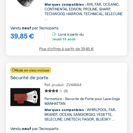
AYA, FAR, OCEANIC,
Marques compatibles :
CONTINENTAL EDISON, PROLINE, SHARP,
TECHWOOD, HARROW, TECHNICAL, SELECLINE
...
Vendu
par
Tecnoparts
neuf
39,85 €
Livré à partir du
Jeudi
13 août
Plus d’offres à partir de
39,85 €
Aide en visio incluse
Sécurité de porte
Ref. produit : ZV446A4
(9)
Fermeture - Securite de Porte pour Lave-linge
MANHATTAN
WHIRLPOOL, FAR,
Marques compatibles :
BRANDT, OCEAN, SANGIORGIO, VEDETTE,
SELECLINE, LINETECH, FAGOR, BLUESKY ...
Vendu
par
Tecnoparts
neuf