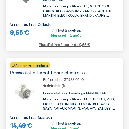
MANHATTAN
LG, WHIRLPOOL,
Marques compatibles :
CANDY, AEG, SAMSUNG, ZANUSSI, ARTHUR
MARTIN, ELECTROLUX, BRANDT, FAURE ...
Vendu
par
Cellastor
neuf
9,65 €
Livré à partir du
Mercredi
12 août
Plus d’offres à partir de
9,65 €
Aide en visio incluse
Pressostat alternatif pour electrolux
Ref. produit : 3792216040
(1)
Pressostat pour Lave-linge MANHATTAN
ELECTROLUX, AEG,
Marques compatibles :
FAURE, CONTINENTAL EDISON, BELLAVITA,
SABA, ARTHUR MARTIN, FAR, AYA, ZANUSSI ...
Vendu
par
Spareka
neuf
14,49 €
Livré à partir du
Mercredi
12 août