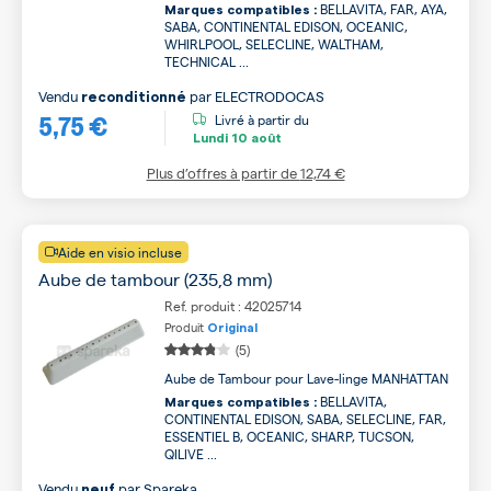
BELLAVITA, FAR, AYA,
Marques compatibles :
SABA, CONTINENTAL EDISON, OCEANIC,
WHIRLPOOL, SELECLINE, WALTHAM,
TECHNICAL ...
Vendu
par
ELECTRODOCAS
reconditionné
5,75 €
Livré à partir du
Lundi
10 août
Plus d’offres à partir de
12,74 €
Aide en visio incluse
Aube de tambour (235,8 mm)
Ref. produit : 42025714
Produit
Original
(5)
Aube de Tambour pour Lave-linge MANHATTAN
BELLAVITA,
Marques compatibles :
CONTINENTAL EDISON, SABA, SELECLINE, FAR,
ESSENTIEL B, OCEANIC, SHARP, TUCSON,
QILIVE ...
Vendu
par
Spareka
neuf