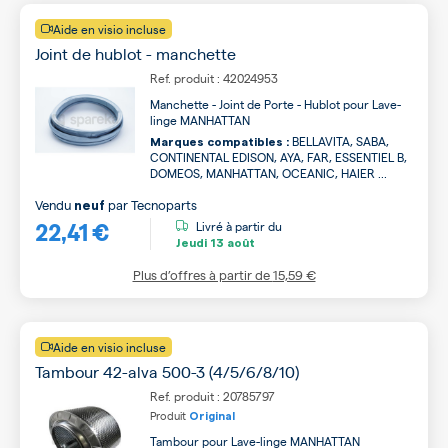
Aide en visio incluse
Joint de hublot - manchette
Ref. produit : 42024953
Manchette - Joint de Porte - Hublot pour Lave-
linge MANHATTAN
BELLAVITA, SABA,
Marques compatibles :
CONTINENTAL EDISON, AYA, FAR, ESSENTIEL B,
DOMEOS, MANHATTAN, OCEANIC, HAIER ...
Vendu
par
Tecnoparts
neuf
22,41 €
Livré à partir du
Jeudi
13 août
Plus d’offres à partir de
15,59 €
Aide en visio incluse
Tambour 42-alva 500-3 (4/5/6/8/10)
Ref. produit : 20785797
Produit
Original
Tambour pour Lave-linge MANHATTAN