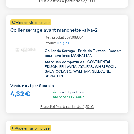
Plus d’offres à partir de
23,99 €
Aide en visio incluse
Collier serrage avant manchette -alva-2
Ref. produit : 37008604
Produit
Original
Collier de Serrage - Bride de Fixation - Ressort
pour Lave-linge MANHATTAN
CONTINENTAL
Marques compatibles :
EDISON, BELLAVITA, AYA, FAR, WHIRLPOOL,
SABA, OCEANIC, WALTHAM, SELECLINE,
SIGNATURE ...
Vendu
par
Spareka
neuf
4,32 €
Livré à partir du
Mercredi
12 août
Plus d’offres à partir de
4,32 €
Aide en visio incluse