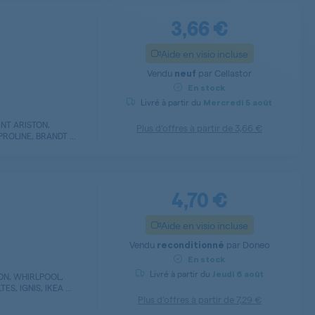
3,66 €
Aide en visio incluse
Vendu
par
Cellastor
neuf
En stock
Livré à partir du
Mercredi
5 août
INT ARISTON,
Plus d’offres à partir de
3,66 €
ROLINE, BRANDT ...
4,70 €
Aide en visio incluse
Vendu
par
Doneo
reconditionné
En stock
Livré à partir du
Jeudi
6 août
TON, WHIRLPOOL,
S, IGNIS, IKEA ...
Plus d’offres à partir de
7,29 €