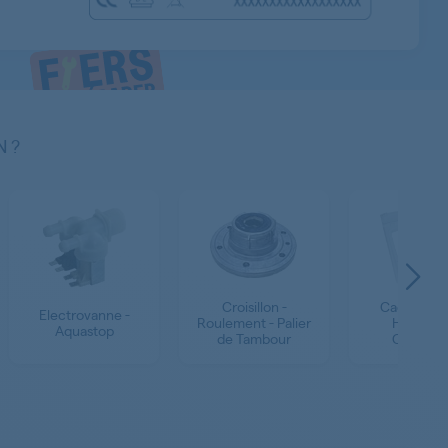
N ?
Croisillon -
Cadre - Par
Electrovanne -
Roulement - Palier
Habillage
Aquastop
de Tambour
Couverc