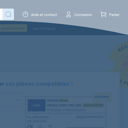
Aide et contact
Connexion
Panier
o gratuitement
Les marques
er
ses pièces compatibles !