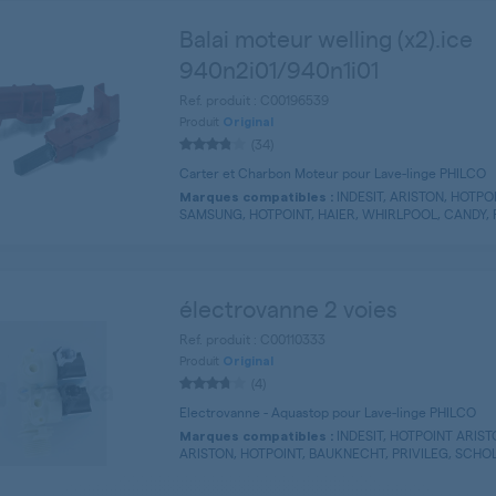
Balai moteur welling (x2).ice
940n2i01/940n1i01
Ref. produit : C00196539
Produit
Original
(34)
Carter et Charbon Moteur pour Lave-linge PHILCO
INDESIT, ARISTON, HOTPO
Marques compatibles :
SAMSUNG, HOTPOINT, HAIER, WHIRLPOOL, CANDY, P
électrovanne 2 voies
Ref. produit : C00110333
Produit
Original
(4)
Electrovanne - Aquastop pour Lave-linge PHILCO
INDESIT, HOTPOINT ARIS
Marques compatibles :
ARISTON, HOTPOINT, BAUKNECHT, PRIVILEG, SCHOLTE