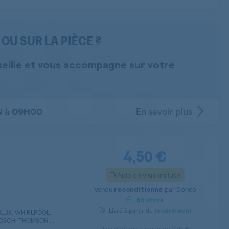
OU SUR LA PIÈCE ?
seille et vous accompagne sur votre
à
En savoir plus
N
09H00
4,50 €
Aide en visio incluse
Vendu
par
Doneo
reconditionné
En stock
Livré à partir du
Jeudi
6 août
LUX, WHIRLPOOL,
OSCH, THOMSON ...
Plus d’offres à partir de
7,70 €