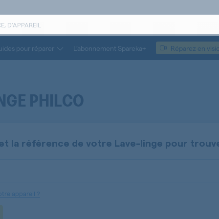
ides pour réparer
L’abonnement Spareka+
Réparez en visi
NGE PHILCO
et la référence de votre
Lave-linge
pour trouv
tre appareil ?