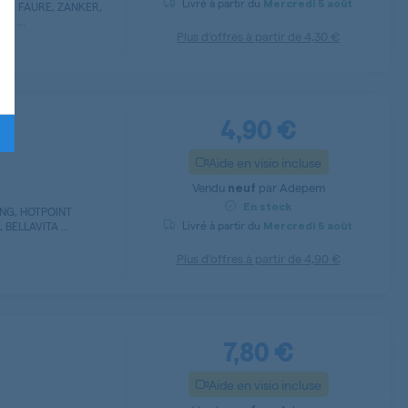
Livré à partir du
Mercredi
5 août
SI, FAURE, ZANKER,
S ...
Plus d’offres à partir de
4,30 €
4,90 €
Aide en visio incluse
Vendu
par
Adepem
neuf
En stock
UNG, HOTPOINT
Livré à partir du
BELLAVITA ...
Mercredi
5 août
Plus d’offres à partir de
4,90 €
7,80 €
Aide en visio incluse