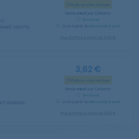
Aide en visio incluse
Vendu
par
Cellastor
neuf
En stock
LCO
Livré à partir du
Mercredi
5 août
BRANDT, VEDETTE,
Plus d’offres à partir de
3,60 €
3,62 €
Aide en visio incluse
Vendu
par
Cellastor
neuf
En stock
Livré à partir du
Mercredi
5 août
TT, ROSIERES,
...
Plus d’offres à partir de
3,62 €