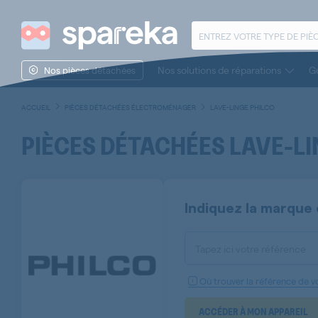
Nos solutions de réparations
Gu
Nos pièces détachées
ACCUEIL
PIÈCES DÉTACHÉES ÉLECTROMÉNAGER
LAVE-LINGE PHILCO
PIÈCES DÉTACHÉES LAVE-LI
Indiquez la marque 
Tapez ici votre référence
Où trouver la référence de vo
ACCÉDER À MON APPAREIL