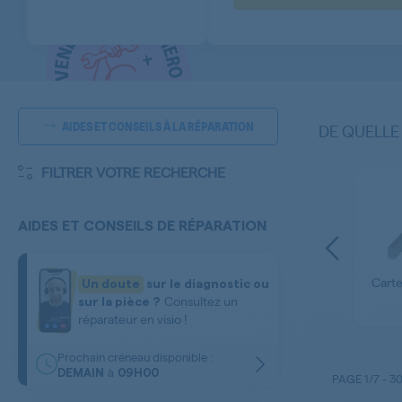
AIDES ET CONSEILS À LA RÉPARATION
DE QUELLE
FILTRER VOTRE RECHERCHE
AIDES ET CONSEILS DE RÉPARATION
Bandeau - Facade -
Poignee de Porte -
Carte
Un doute
sur le diagnostic ou
Module d'Affichage
Poignee de Hublot
Consultez un
sur la pièce ?
réparateur en visio !
Prochain créneau disponible :
à
DEMAIN
09H00
PAGE
1/7
-
3