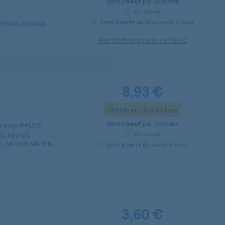
Vendu
par
Adepem
neuf
En stock
Livré à partir du
Mercredi
5 août
RYSTAL, BRANDT,
Plus d’offres à partir de
7,80 €
8,93 €
Aide en visio incluse
Vendu
par
Spareka
neuf
ve-linge PHILCO
En stock
, INDESIT,
 ARTHUR MARTIN ...
Livré à partir du
Lundi
3 août
3,60 €