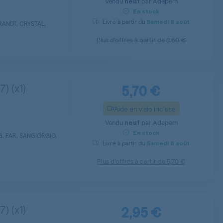
Vendu
par
Adepem
neuf
En stock
Livré à partir du
Samedi
8 août
RANDT, CRYSTAL,
Plus d’offres à partir de
8,60 €
5,70 €
) (x1)
Aide en visio incluse
Vendu
par
Adepem
neuf
En stock
, FAR, SANGIORGIO,
Livré à partir du
Samedi
8 août
Plus d’offres à partir de
5,70 €
2,95 €
) (x1)