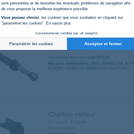
Axeptio consent
BOSCH, SIEMENS, BEKO, F
Marques compatibles :
sont présentées et de remonter les éventuels problèmes de navigation afin
BLOMBERG, CRYSTAL, BRANDT, LG, BLUESKY ...
de vous proposer la meilleure expérience possible.
Vous pouvez choisir
, les cookies que vous souhaitez en cliquant sur
"paramétrer les cookies".
En savoir plus
.
Consentements certifiés par
Amortisseur de chocs
Paramétrer les cookies
Accepter et fermer
Ref. produit : 2816871100
Amortisseur pour Lave-linge PROLUX
BEKO, BRANDT, FAR, BLO
Marques compatibles :
BLUESKY, ARDEM, LG, SANGIORGIO, CLATRONIC ...
Charbon moteur
Ref. produit : 371202410
Produit
Original