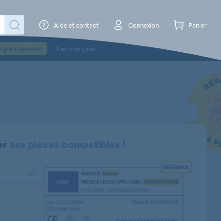
Aide et contact
Connexion
Panier
o gratuitement
Les marques
er
ses pièces compatibles !