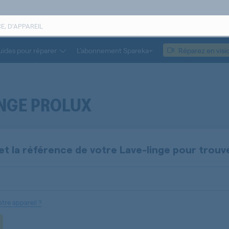
ides pour réparer
L’abonnement Spareka+
Réparez en visi
INGE PROLUX
et la référence de votre
Lave-linge
pour trouv
tre appareil ?