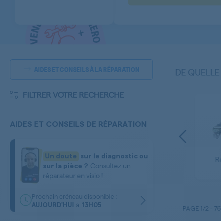
AIDES ET CONSEILS À LA RÉPARATION
DE QUELLE
FILTRER VOTRE RECHERCHE
AIDES ET CONSEILS DE RÉPARATION
Filtre Vidange - Filtre
Trappe - Cache -
Peluche - Filtre
Un doute
sur le diagnostic ou
ité
Capot - Bouchon
R
Electrovanne -
Consultez un
Pompe de Vidange
sur la pièce ?
Aquastop
réparateur en visio !
Prochain créneau disponible :
à
AUJOURD'HUI
13H05
PAGE
1/2
-
76