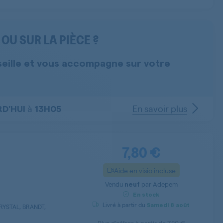
OU SUR LA PIÈCE ?
seille et vous accompagne sur votre
à
En savoir plus
D'HUI
13H05
7,80 €
Aide en visio incluse
Vendu
par
Adepem
neuf
En stock
Livré à partir du
Samedi
8 août
RYSTAL, BRANDT,
Plus d’offres à partir de
7,80 €