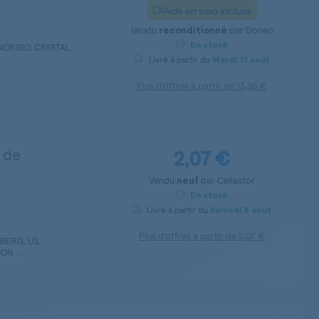
Aide en visio incluse
Vendu
par
Doneo
reconditionné
En stock
IORGIO, CRYSTAL,
Livré à partir du
Mardi
11 août
Plus d’offres à partir de
13,86 €
2,07 €
n de
Vendu
par
Cellastor
neuf
En stock
Livré à partir du
Samedi
8 août
Plus d’offres à partir de
2,07 €
BERG, LG,
N ...