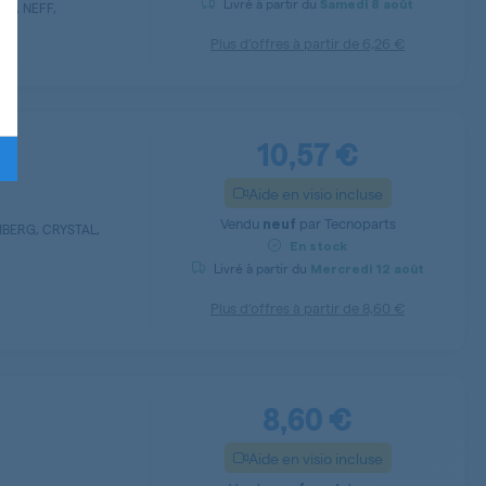
Livré à partir du
Samedi
8 août
AR, NEFF,
Plus d’offres à partir de
6,26 €
10,57 €
Aide en visio incluse
Vendu
par
Tecnoparts
neuf
MBERG, CRYSTAL,
En stock
Livré à partir du
Mercredi
12 août
Plus d’offres à partir de
8,60 €
8,60 €
Aide en visio incluse