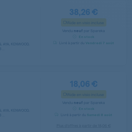
38,26 €
Aide en visio incluse
Vendu
par
Spareka
neuf
En stock
Livré à partir du
Vendredi
7 août
G, AYA, KENWOOD,
...
18,06 €
Aide en visio incluse
Vendu
par
Spareka
neuf
En stock
G, AYA, KENWOOD,
Livré à partir du
...
Samedi
8 août
Plus d’offres à partir de
18,06 €