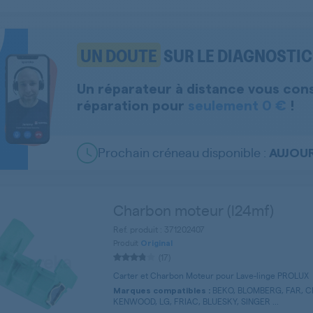
UN DOUTE
SUR LE DIAGNOSTIC 
Un réparateur à distance vous con
réparation pour
seulement 0 €
!
Prochain créneau disponible :
AUJOUR
Charbon moteur (l24mf)
Ref. produit : 371202407
Produit
Original
(17)
Carter et Charbon Moteur pour Lave-linge PROLUX
BEKO, BLOMBERG, FAR, C
Marques compatibles :
KENWOOD, LG, FRIAC, BLUESKY, SINGER ...