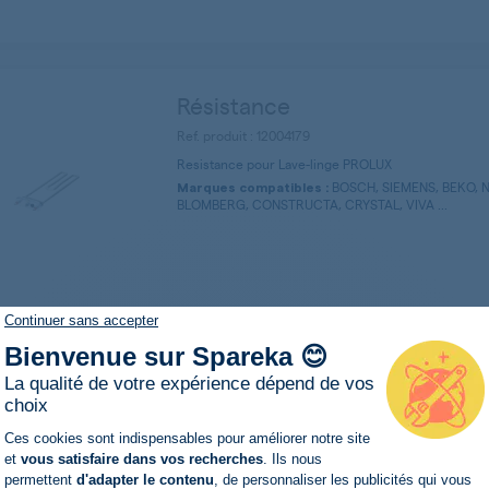
Résistance
Ref. produit : 12004179
Resistance pour Lave-linge PROLUX
BOSCH, SIEMENS, BEKO, N
Marques compatibles :
BLOMBERG, CONSTRUCTA, CRYSTAL, VIVA ...
Continuer sans accepter
Bienvenue sur Spareka 😊
Résistance
La qualité de votre expérience dépend de vos
Ref. produit : 2863403000
choix
Produit
Plateforme de Gestion du Consentemen
Original
Ces cookies sont indispensables pour améliorer notre site
(2)
et
vous satisfaire dans vos recherches
. Ils nous
Resistance pour Lave-linge PROLUX
permettent
d'adapter le contenu
, de personnaliser les publicités qui vous