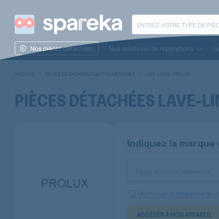
Nos solutions de réparations
Gu
Nos pièces détachées
ACCUEIL
PIÈCES DÉTACHÉES ÉLECTROMÉNAGER
LAVE-LINGE PROLUX
PIÈCES DÉTACHÉES LAVE-L
Indiquez la marque 
Tapez ici votre référence
Où trouver la référence de vo
ACCÉDER À MON APPAREIL