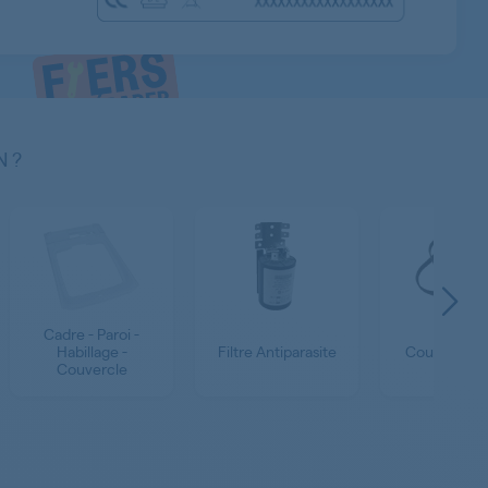
N ?
Cadre - Paroi -
Habillage -
Filtre Antiparasite
Courroie - P
Couvercle