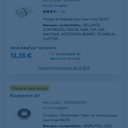
Ref. produit : 42065390
Produit
Original
(5)
Pompe de Vidange pour Lave-linge QILIVE
BELLAVITA,
Marques compatibles :
CONTINENTAL EDISON, SABA, FAR, AYA,
WALTHAM, WESTWOOD, BRANDT, TECHNICAL,
CLAYTON ...
Vendu
par
Tecnoparts
neuf
13,35 €
Livré à partir du
Mercredi
12 août
Plus d’offres à partir de
13,35 €
Aide en visio incluse
Roulement skf
Ref. produit : 481252028139
Produit
Original
Croisillon - Roulement - Palier de Tambour pour
Lave-linge QILIVE
WHIRLPOOL, AEG,
Marques compatibles :