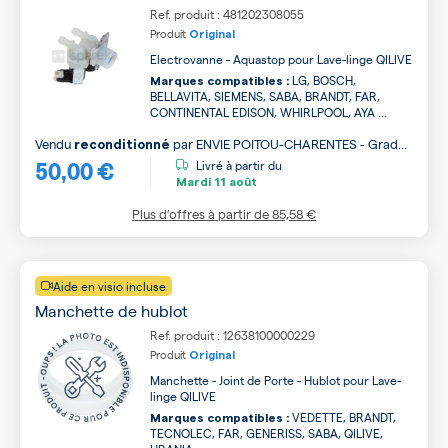
Ref. produit : 481202308055
Produit
Original
Electrovanne - Aquastop pour Lave-linge QILIVE
LG, BOSCH,
Marques compatibles :
BELLAVITA, SIEMENS, SABA, BRANDT, FAR,
CONTINENTAL EDISON, WHIRLPOOL, AYA ...
Vendu
par
ENVIE POITOU-CHARENTES - Grade
reconditionné
50,00 €
A
Livré à partir du
Mardi
11 août
Plus d’offres à partir de
85,58 €
Aide en visio incluse
Manchette de hublot
Ref. produit : 12638100000229
Produit
Original
Manchette - Joint de Porte - Hublot pour Lave-
linge QILIVE
VEDETTE, BRANDT,
Marques compatibles :
TECNOLEC, FAR, GENERISS, SABA, QILIVE,