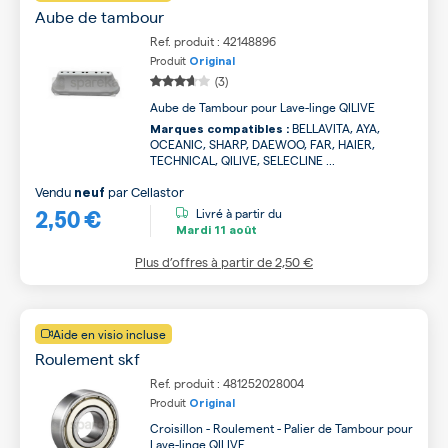
Aube de tambour
Ref. produit : 42148896
Produit
Original
(3)
Aube de Tambour pour Lave-linge QILIVE
BELLAVITA, AYA,
Marques compatibles :
OCEANIC, SHARP, DAEWOO, FAR, HAIER,
TECHNICAL, QILIVE, SELECLINE ...
Vendu
par
Cellastor
neuf
2,50 €
Livré à partir du
Mardi
11 août
Plus d’offres à partir de
2,50 €
Aide en visio incluse
Roulement skf
Ref. produit : 481252028004
Produit
Original
Croisillon - Roulement - Palier de Tambour pour
Lave-linge QILIVE