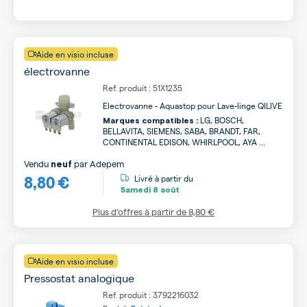
Aide en visio incluse
électrovanne
Ref. produit : 51X1235
Electrovanne - Aquastop pour Lave-linge QILIVE
LG, BOSCH,
Marques compatibles :
BELLAVITA, SIEMENS, SABA, BRANDT, FAR,
CONTINENTAL EDISON, WHIRLPOOL, AYA ...
Vendu
par
Adepem
neuf
8,80 €
Livré à partir du
Samedi
8 août
Plus d’offres à partir de
8,80 €
Aide en visio incluse
Pressostat analogique
Ref. produit : 3792216032