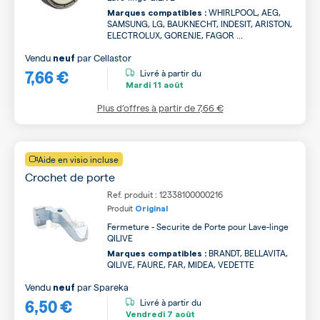
WHIRLPOOL, AEG,
Marques compatibles :
SAMSUNG, LG, BAUKNECHT, INDESIT, ARISTON,
ELECTROLUX, GORENJE, FAGOR ...
Vendu
par
Cellastor
neuf
7,66 €
Livré à partir du
Mardi
11 août
Plus d’offres à partir de
7,66 €
Aide en visio incluse
Crochet de porte
Ref. produit : 12338100000216
Produit
Original
Fermeture - Securite de Porte pour Lave-linge
QILIVE
BRANDT, BELLAVITA,
Marques compatibles :
QILIVE, FAURE, FAR, MIDEA, VEDETTE
Vendu
par
Spareka
neuf
6,50 €
Livré à partir du
Vendredi
7 août