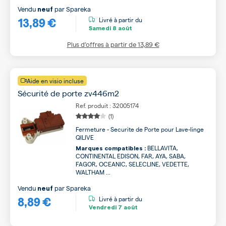
Vendu
par
Spareka
neuf
13,89 €
Livré à partir du
Samedi
8 août
Plus d’offres à partir de
13,89 €
Aide en visio incluse
Sécurité de porte zv446m2
Ref. produit : 32005174
(1)
Fermeture - Securite de Porte pour Lave-linge
QILIVE
BELLAVITA,
Marques compatibles :
CONTINENTAL EDISON, FAR, AYA, SABA,
FAGOR, OCEANIC, SELECLINE, VEDETTE,
WALTHAM ...
Vendu
par
Spareka
neuf
8,89 €
Livré à partir du
Vendredi
7 août