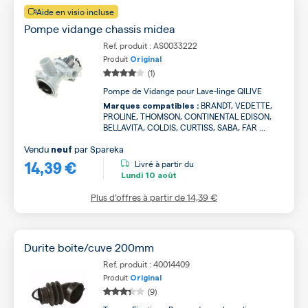
Aide en visio incluse
Pompe vidange chassis midea
Ref. produit : AS0033222
Produit
Original
(1)
Pompe de Vidange pour Lave-linge QILIVE
BRANDT, VEDETTE,
Marques compatibles :
PROLINE, THOMSON, CONTINENTAL EDISON,
BELLAVITA, COLDIS, CURTISS, SABA, FAR ...
Vendu
par
Spareka
neuf
14,39 €
Livré à partir du
Lundi
10 août
Plus d’offres à partir de
14,39 €
Durite boite/cuve 200mm
Ref. produit : 40014409
Produit
Original
(9)