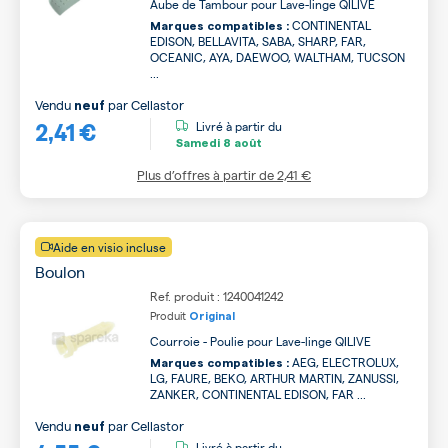
Aube de Tambour pour Lave-linge QILIVE
CONTINENTAL
Marques compatibles :
EDISON, BELLAVITA, SABA, SHARP, FAR,
OCEANIC, AYA, DAEWOO, WALTHAM, TUCSON
...
Vendu
par
Cellastor
neuf
2,41 €
Livré à partir du
Samedi
8 août
Plus d’offres à partir de
2,41 €
Aide en visio incluse
Boulon
Ref. produit : 1240041242
Produit
Original
Courroie - Poulie pour Lave-linge QILIVE
AEG, ELECTROLUX,
Marques compatibles :
LG, FAURE, BEKO, ARTHUR MARTIN, ZANUSSI,
ZANKER, CONTINENTAL EDISON, FAR ...
Vendu
par
Cellastor
neuf
Livré à partir du