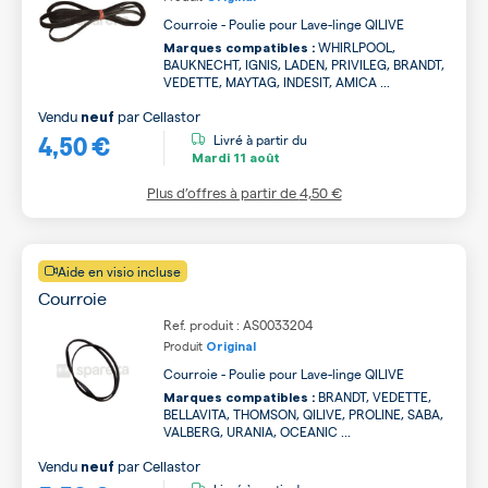
Courroie - Poulie pour Lave-linge QILIVE
WHIRLPOOL,
Marques compatibles :
BAUKNECHT, IGNIS, LADEN, PRIVILEG, BRANDT,
VEDETTE, MAYTAG, INDESIT, AMICA ...
Vendu
par
Cellastor
neuf
4,50 €
Livré à partir du
Mardi
11 août
Plus d’offres à partir de
4,50 €
Aide en visio incluse
Courroie
Ref. produit : AS0033204
Produit
Original
Courroie - Poulie pour Lave-linge QILIVE
BRANDT, VEDETTE,
Marques compatibles :
BELLAVITA, THOMSON, QILIVE, PROLINE, SABA,
VALBERG, URANIA, OCEANIC ...
Vendu
par
Cellastor
neuf