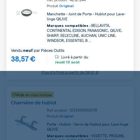
Produit
Original
Manchette - Joint de Porte - Hublot pour Lave-
linge QILIVE
BELLAVITA,
Marques compatibles :
CONTINENTAL EDISON, PANASONIC, QILIVE,
SHARP, SELECLINE, AUCHAN, UNIC LINE,
WINDSOR, ESSENTIEL B ...
Vendu
par
Pièces Outils
neuf
38,57 €
Livré à partir du
Jeudi
13 août
Plus d’offres à partir de
38,57 €
Aide en visio incluse
Charnière de hublot
Ref. produit : 12338100000178
Produit
Original
Porte - Hublot - Verre de Hublot pour Lave-linge
QILIVE
VEDETTE, PROLINE,
Marques compatibles :