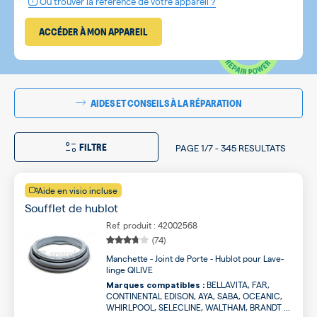
Où trouver la référence de votre appareil ?
ACCÉDER À MON APPAREIL
AIDES ET CONSEILS À LA RÉPARATION
FILTRE
PAGE
1/7
-
345 RESULTATS
Aide en visio incluse
Soufflet de hublot
Ref. produit : 42002568
(74)
Manchette - Joint de Porte - Hublot pour Lave-
linge QILIVE
BELLAVITA, FAR,
Marques compatibles :
CONTINENTAL EDISON, AYA, SABA, OCEANIC,
WHIRLPOOL, SELECLINE, WALTHAM, BRANDT ...