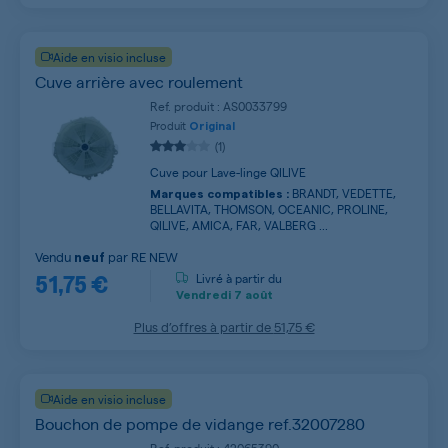
Aide en visio incluse
Cuve arrière avec roulement
Ref. produit : AS0033799
Produit
Original
(1)
Cuve pour Lave-linge QILIVE
BRANDT, VEDETTE,
Marques compatibles :
BELLAVITA, THOMSON, OCEANIC, PROLINE,
QILIVE, AMICA, FAR, VALBERG ...
Vendu
par
RE NEW
neuf
51,75 €
Livré à partir du
Vendredi
7 août
Plus d’offres à partir de
51,75 €
Aide en visio incluse
Bouchon de pompe de vidange ref.32007280