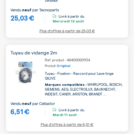
URANIA
Vendu
par
Tecnoparts
neuf
25,03 €
Livré à partir du
Mercredi
12 août
Plus d’offres à partir de
25,03 €
Tuyau de vidange 2m
Ref. produit : 484000001134
Produit
Original
Tuyau - Fixation - Raccord pour Lave-linge
QILIVE
WHIRLPOOL, BOSCH,
Marques compatibles :
SIEMENS, AEG, ELECTROLUX, BAUKNECHT,
INDESIT, CANDY, ARISTON, BRANDT ...
Vendu
par
Cellastor
neuf
6,51 €
Livré à partir du
Mardi
11 août
Plus d’offres à partir de
6,51 €