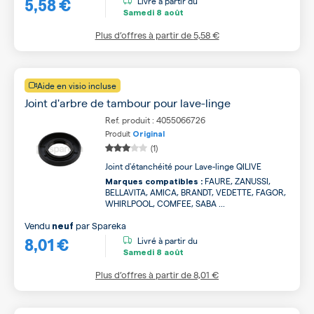
5,58 €
Livré à partir du
Samedi
8 août
Plus d’offres à partir de
5,58 €
Aide en visio incluse
Joint d'arbre de tambour pour lave-linge
Ref. produit : 4055066726
Produit
Original
(1)
Joint d'étanchéité pour Lave-linge QILIVE
FAURE, ZANUSSI,
Marques compatibles :
BELLAVITA, AMICA, BRANDT, VEDETTE, FAGOR,
WHIRLPOOL, COMFEE, SABA ...
Vendu
par
Spareka
neuf
8,01 €
Livré à partir du
Samedi
8 août
Plus d’offres à partir de
8,01 €