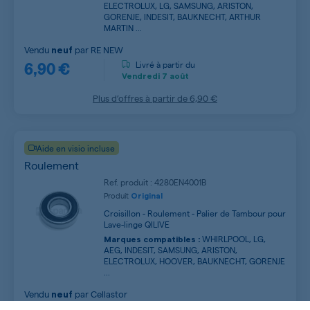
ELECTROLUX, LG, SAMSUNG, ARISTON,
GORENJE, INDESIT, BAUKNECHT, ARTHUR
MARTIN ...
Vendu
par
RE NEW
neuf
6,90 €
Livré à partir du
Vendredi
7 août
Plus d’offres à partir de
6,90 €
Aide en visio incluse
Roulement
Ref. produit : 4280EN4001B
Produit
Original
Croisillon - Roulement - Palier de Tambour pour
Lave-linge QILIVE
WHIRLPOOL, LG,
Marques compatibles :
AEG, INDESIT, SAMSUNG, ARISTON,
ELECTROLUX, HOOVER, BAUKNECHT, GORENJE
...
Vendu
par
Cellastor
neuf
Livré à partir du