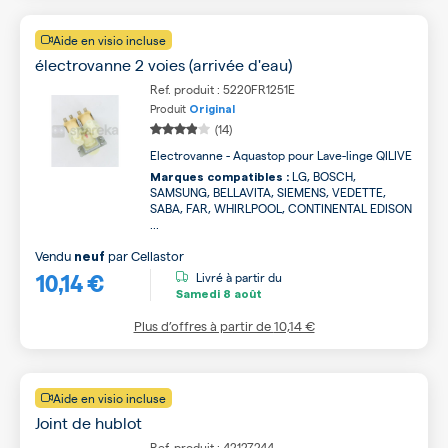
Aide en visio incluse
électrovanne 2 voies (arrivée d'eau)
Ref. produit : 5220FR1251E
Produit
Original
(14)
Electrovanne - Aquastop pour Lave-linge QILIVE
LG, BOSCH,
Marques compatibles :
SAMSUNG, BELLAVITA, SIEMENS, VEDETTE,
SABA, FAR, WHIRLPOOL, CONTINENTAL EDISON
...
Vendu
par
Cellastor
neuf
10,14 €
Livré à partir du
Samedi
8 août
Plus d’offres à partir de
10,14 €
Aide en visio incluse
Joint de hublot
Ref. produit : 42127244