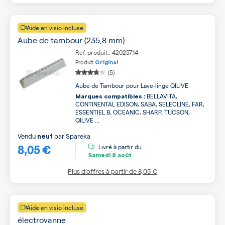
Aide en visio incluse
Aube de tambour (235,8 mm)
Ref. produit : 42025714
Produit
Original
(5)
Aube de Tambour pour Lave-linge QILIVE
BELLAVITA,
Marques compatibles :
CONTINENTAL EDISON, SABA, SELECLINE, FAR,
ESSENTIEL B, OCEANIC, SHARP, TUCSON,
QILIVE ...
Vendu
par
Spareka
neuf
8,05 €
Livré à partir du
Samedi
8 août
Plus d’offres à partir de
8,05 €
Aide en visio incluse
électrovanne