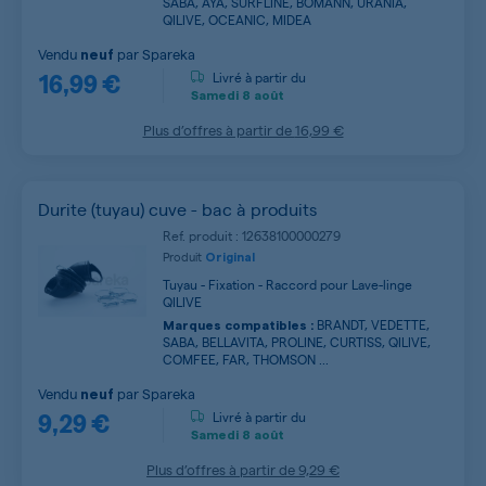
SABA, AYA, SURFLINE, BOMANN, URANIA,
QILIVE, OCEANIC, MIDEA
Vendu
par
Spareka
neuf
16,99 €
Livré à partir du
Samedi
8 août
Plus d’offres à partir de
16,99 €
Durite (tuyau) cuve - bac à produits
Ref. produit : 12638100000279
Produit
Original
Tuyau - Fixation - Raccord pour Lave-linge
QILIVE
BRANDT, VEDETTE,
Marques compatibles :
SABA, BELLAVITA, PROLINE, CURTISS, QILIVE,
COMFEE, FAR, THOMSON ...
Vendu
par
Spareka
neuf
9,29 €
Livré à partir du
Samedi
8 août
Plus d’offres à partir de
9,29 €