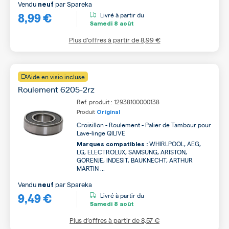
Vendu
par
Spareka
neuf
8,99 €
Livré à partir du
Samedi
8 août
Plus d’offres à partir de
8,99 €
Aide en visio incluse
Roulement 6205-2rz
Ref. produit : 12938100000138
Produit
Original
Croisillon - Roulement - Palier de Tambour pour
Lave-linge QILIVE
WHIRLPOOL, AEG,
Marques compatibles :
LG, ELECTROLUX, SAMSUNG, ARISTON,
GORENJE, INDESIT, BAUKNECHT, ARTHUR
MARTIN ...
Vendu
par
Spareka
neuf
9,49 €
Livré à partir du
Samedi
8 août
Plus d’offres à partir de
8,57 €