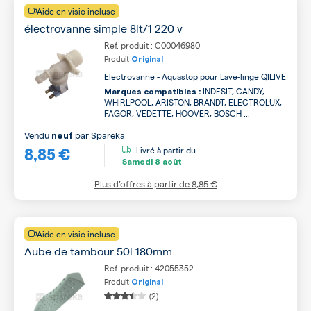
Aide en visio incluse
électrovanne simple 8lt/1 220 v
Ref. produit : C00046980
Produit
Original
Electrovanne - Aquastop pour Lave-linge QILIVE
INDESIT, CANDY,
Marques compatibles :
WHIRLPOOL, ARISTON, BRANDT, ELECTROLUX,
FAGOR, VEDETTE, HOOVER, BOSCH ...
Vendu
par
Spareka
neuf
8,85 €
Livré à partir du
Samedi
8 août
Plus d’offres à partir de
8,85 €
Aide en visio incluse
Aube de tambour 50l 180mm
Ref. produit : 42055352
Produit
Original
(2)