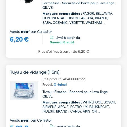
Fermeture - Securite de Porte pour Lave-linge
QILIVE
FAGOR, BELLAVITA,
Marques compatibles :
CONTINENTAL EDISON, FAR, AYA, BRANDT,
SABA, OCEANIC, VEDETTE, WALTHAM ...
Vendu
par
Cellastor
neuf
6,20 €
Livré à partir du
Samedi
8 août
Plus d’offres à partir de
6,20 €
Tuyau de vidange (1,5m)
Ref. produit : 484000001133
Produit
Original
Tuyau - Fixation - Raccord pour Lave-linge
QILIVE
WHIRLPOOL, BOSCH,
Marques compatibles :
SIEMENS, AEG, ELECTROLUX, BAUKNECHT,
INDESIT, BRANDT, CANDY, ARISTON ...
Vendu
par
Cellastor
neuf
Livré à partir du