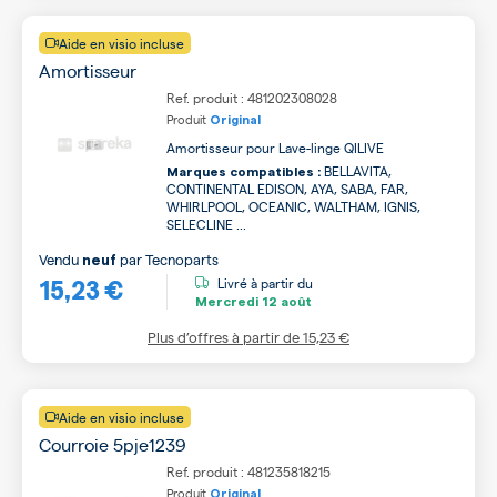
Aide en visio incluse
Amortisseur
Ref. produit : 481202308028
Produit
Original
Amortisseur pour Lave-linge QILIVE
BELLAVITA,
Marques compatibles :
CONTINENTAL EDISON, AYA, SABA, FAR,
WHIRLPOOL, OCEANIC, WALTHAM, IGNIS,
SELECLINE ...
Vendu
par
Tecnoparts
neuf
15,23 €
Livré à partir du
Mercredi
12 août
Plus d’offres à partir de
15,23 €
Aide en visio incluse
Courroie 5pje1239
Ref. produit : 481235818215
Produit
Original