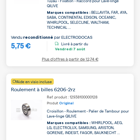
Tuyau - Fixation - Raccord pour Lave-linge
QILIVE
BELLAVITA, FAR, AYA,
Marques compatibles :
SABA, CONTINENTAL EDISON, OCEANIC,
WHIRLPOOL, SELECLINE, WALTHAM,
TECHNICAL ...
Vendu
par
ELECTRODOCAS
reconditionné
5,75 €
Livré à partir du
Vendredi
7 août
Plus d’offres à partir de
12,74 €
Aide en visio incluse
Roulement à billes 6206-2rz
Ref. produit : 12938100000128
Produit
Original
Croisillon - Roulement - Palier de Tambour pour
Lave-linge QILIVE
WHIRLPOOL, AEG,
Marques compatibles :
LG, ELECTROLUX, SAMSUNG, ARISTON,
GORENJE, INDESIT, FAGOR, BAUKNECHT ...