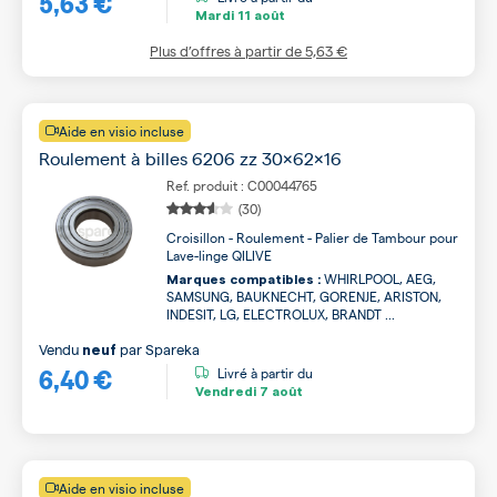
5,63 €
Mardi
11 août
Plus d’offres à partir de
5,63 €
Aide en visio incluse
Roulement à billes 6206 zz 30x62x16
Ref. produit : C00044765
(30)
Croisillon - Roulement - Palier de Tambour pour
Lave-linge QILIVE
WHIRLPOOL, AEG,
Marques compatibles :
SAMSUNG, BAUKNECHT, GORENJE, ARISTON,
INDESIT, LG, ELECTROLUX, BRANDT ...
Vendu
par
Spareka
neuf
6,40 €
Livré à partir du
Vendredi
7 août
Aide en visio incluse