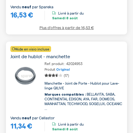
Vendu
par
Spareka
neuf
16,53 €
Livré à partir du
Samedi
8 août
Plus d’offres à partir de
16,53 €
Aide en visio incluse
Joint de hublot - manchette
Ref. produit : 42024953
Produit
Original
(17)
Manchette - Joint de Porte - Hublot pour Lave-
linge QILIVE
BELLAVITA, SABA,
Marques compatibles :
CONTINENTAL EDISON, AYA, FAR, DOMEOS,
MANHATTAN, TECHWOOD, SOGELUX, OCEANIC
...
Vendu
par
Cellastor
neuf
11,34 €
Livré à partir du
Samedi
8 août