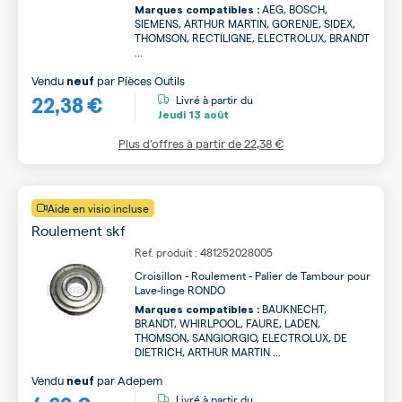
AEG, BOSCH,
Marques compatibles :
SIEMENS, ARTHUR MARTIN, GORENJE, SIDEX,
THOMSON, RECTILIGNE, ELECTROLUX, BRANDT
...
Vendu
par
Pièces Outils
neuf
22,38 €
Livré à partir du
Jeudi
13 août
Plus d’offres à partir de
22,38 €
Aide en visio incluse
Roulement skf
Ref. produit : 481252028005
Croisillon - Roulement - Palier de Tambour pour
Lave-linge RONDO
BAUKNECHT,
Marques compatibles :
BRANDT, WHIRLPOOL, FAURE, LADEN,
THOMSON, SANGIORGIO, ELECTROLUX, DE
DIETRICH, ARTHUR MARTIN ...
Vendu
par
Adepem
neuf
Livré à partir du