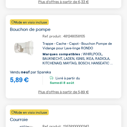
Plus d’offres à partir de
6,33 €
Aide en visio incluse
Bouchon de pompe
Ref. produit : 481248058105
Trappe - Cache - Capot - Bouchon Pompe de
Vidange pour Lave-linge RONDO
WHIRLPOOL,
Marques compatibles :
BAUKNECHT, LADEN, IGNIS, IKEA, RADIOLA,
KITCHENAID, MAYTAG, BOSCH, HANSEATIC ...
Vendu
par
Spareka
neuf
5,89 €
Livré à partir du
Samedi
8 août
Plus d’offres à partir de
5,89 €
Aide en visio incluse
Courroie
Ref. produit : 12638100000243