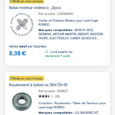
Aide en visio incluse
Balai moteur indesco _2pcs
Ref. produit : C00196540
Carter et Charbon Moteur pour Lave-linge
RONDO
BOSCH, AEG,
Marques compatibles :
SIEMENS, ARTHUR MARTIN, INDESIT, ARISTON,
FAURE, ELECTROLUX, CANDY, SCHOLTES ...
Vendu
par
Spareka
neuf
9,38 €
Livré à partir du
Vendredi
7 août
Aide en visio incluse
Roulement à billes ns 30x72x19
Ref. produit : 6306ZZ
(18)
Croisillon - Roulement - Palier de Tambour pour
Lave-linge RONDO
LG, BAUKNECHT,
Marques compatibles :