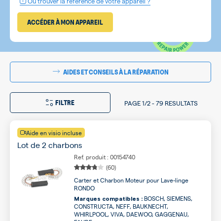
Où trouver la référence de votre appareil ?
ACCÉDER À MON APPAREIL
AIDES ET CONSEILS À LA RÉPARATION
FILTRE
PAGE
1/2
-
79 RESULTATS
Aide en visio incluse
Lot de 2 charbons
Ref. produit : 00154740
(60)
Carter et Charbon Moteur pour Lave-linge
RONDO
BOSCH, SIEMENS,
Marques compatibles :
CONSTRUCTA, NEFF, BAUKNECHT,
WHIRLPOOL, VIVA, DAEWOO, GAGGENAU,