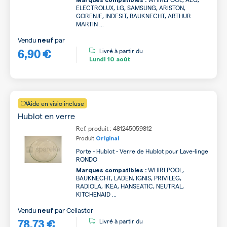
Marques compatibles :
ELECTROLUX, LG, SAMSUNG, ARISTON,
GORENJE, INDESIT, BAUKNECHT, ARTHUR
MARTIN ...
Vendu
par
neuf
6,90 €
Livré à partir du
Lundi
10 août
Aide en visio incluse
Hublot en verre
Ref. produit : 481245059812
Produit
Original
Porte - Hublot - Verre de Hublot pour Lave-linge
RONDO
WHIRLPOOL,
Marques compatibles :
BAUKNECHT, LADEN, IGNIS, PRIVILEG,
RADIOLA, IKEA, HANSEATIC, NEUTRAL,
KITCHENAID ...
Vendu
par
Cellastor
neuf
78,73 €
Livré à partir du