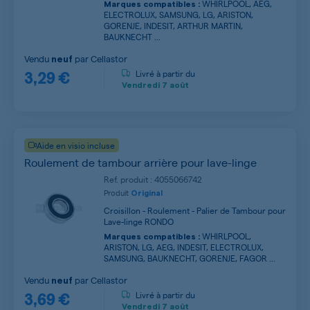
WHIRLPOOL, AEG,
Marques compatibles :
ELECTROLUX, SAMSUNG, LG, ARISTON,
GORENJE, INDESIT, ARTHUR MARTIN,
BAUKNECHT ...
Vendu
par
Cellastor
neuf
3,29 €
Livré à partir du
Vendredi
7 août
Aide en visio incluse
Roulement de tambour arrière pour lave-linge
Ref. produit : 4055066742
Produit
Original
Croisillon - Roulement - Palier de Tambour pour
Lave-linge RONDO
WHIRLPOOL,
Marques compatibles :
ARISTON, LG, AEG, INDESIT, ELECTROLUX,
SAMSUNG, BAUKNECHT, GORENJE, FAGOR ...
Vendu
par
Cellastor
neuf
3,69 €
Livré à partir du
Vendredi
7 août