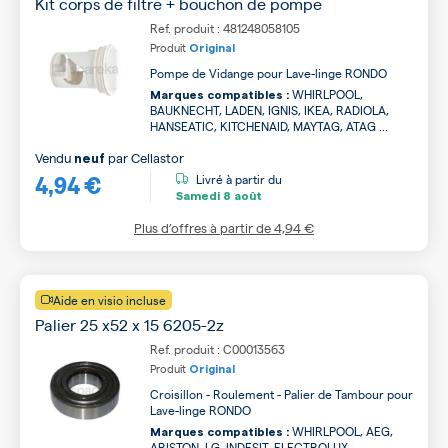
Kit corps de filtre + bouchon de pompe
Ref. produit : 481248058105
Produit
Original
Pompe de Vidange pour Lave-linge RONDO
WHIRLPOOL,
Marques compatibles :
BAUKNECHT, LADEN, IGNIS, IKEA, RADIOLA,
HANSEATIC, KITCHENAID, MAYTAG, ATAG ...
Vendu
par
Cellastor
neuf
4,94 €
Livré à partir du
Samedi
8 août
Plus d’offres à partir de
4,94 €
Aide en visio incluse
Palier 25 x52 x 15 6205-2z
Ref. produit : C00013563
Produit
Original
Croisillon - Roulement - Palier de Tambour pour
Lave-linge RONDO
WHIRLPOOL, AEG,
Marques compatibles :
ARISTON, LG, INDESIT, ELECTROLUX,