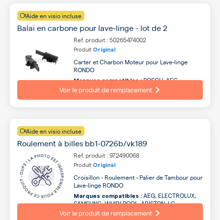
Aide en visio incluse
Balai en carbone pour lave-linge - lot de 2
Ref. produit : 50265474002
Produit
Original
Carter et Charbon Moteur pour Lave-linge
RONDO
BOSCH, AEG,
Marques compatibles :
SIEMENS, ARTHUR MARTIN, INDESIT, ARISTON,
Voir le produit de remplacement
FAURE, ELECTROLUX, CANDY, SCHOLTES ...
Aide en visio incluse
Roulement à billes bb1-0726b/vk189
Ref. produit : 972490068
Produit
Original
Croisillon - Roulement - Palier de Tambour pour
Lave-linge RONDO
AEG, ELECTROLUX,
Marques compatibles :
SAMSUNG, WHIRLPOOL, ARISTON, LG,
GORENJE, INDESIT, ARTHUR MARTIN,
Voir le produit de remplacement
BAUKNECHT ...