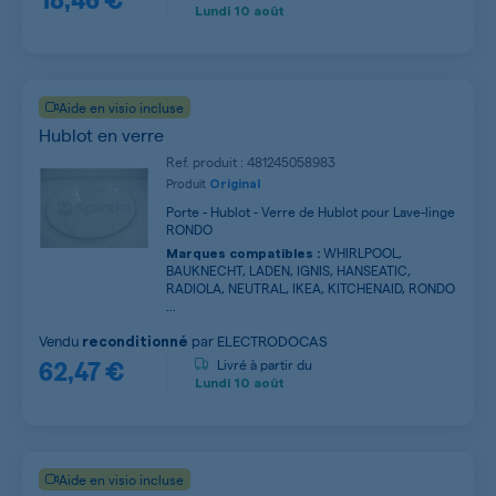
Lundi
10 août
Aide en visio incluse
Hublot en verre
Ref. produit : 481245058983
Produit
Original
Porte - Hublot - Verre de Hublot pour Lave-linge
RONDO
WHIRLPOOL,
Marques compatibles :
BAUKNECHT, LADEN, IGNIS, HANSEATIC,
RADIOLA, NEUTRAL, IKEA, KITCHENAID, RONDO
...
Vendu
par
ELECTRODOCAS
reconditionné
62,47 €
Livré à partir du
Lundi
10 août
Aide en visio incluse