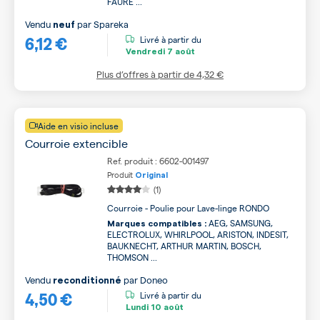
FAURE ...
Vendu
par
Spareka
neuf
6,12 €
Livré à partir du
Vendredi
7 août
Plus d’offres à partir de
4,32 €
Aide en visio incluse
Courroie extencible
Ref. produit : 6602-001497
Produit
Original
(1)
Courroie - Poulie pour Lave-linge RONDO
AEG, SAMSUNG,
Marques compatibles :
ELECTROLUX, WHIRLPOOL, ARISTON, INDESIT,
BAUKNECHT, ARTHUR MARTIN, BOSCH,
THOMSON ...
Vendu
par
Doneo
reconditionné
4,50 €
Livré à partir du
Lundi
10 août