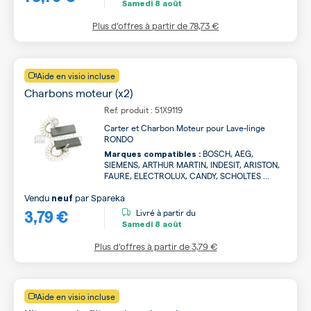
Samedi
8 août
Plus d’offres à partir de
78,73 €
Aide en visio incluse
Charbons moteur (x2)
Ref. produit : 51X9119
Carter et Charbon Moteur pour Lave-linge
RONDO
BOSCH, AEG,
Marques compatibles :
SIEMENS, ARTHUR MARTIN, INDESIT, ARISTON,
FAURE, ELECTROLUX, CANDY, SCHOLTES ...
Vendu
par
Spareka
neuf
3,79 €
Livré à partir du
Samedi
8 août
Plus d’offres à partir de
3,79 €
Aide en visio incluse