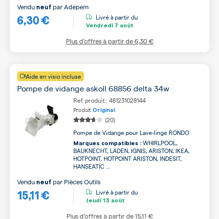
Vendu
par
Adepem
neuf
6,30 €
Livré à partir du
Vendredi
7 août
Plus d’offres à partir de
6,30 €
Aide en visio incluse
Pompe de vidange askoll 68856 delta 34w
Ref. produit : 481231028144
Produit
Original
(20)
Pompe de Vidange pour Lave-linge RONDO
WHIRLPOOL,
Marques compatibles :
BAUKNECHT, LADEN, IGNIS, ARISTON, IKEA,
HOTPOINT, HOTPOINT ARISTON, INDESIT,
HANSEATIC ...
Vendu
par
Pièces Outils
neuf
15,11 €
Livré à partir du
Jeudi
13 août
Plus d’offres à partir de
15,11 €