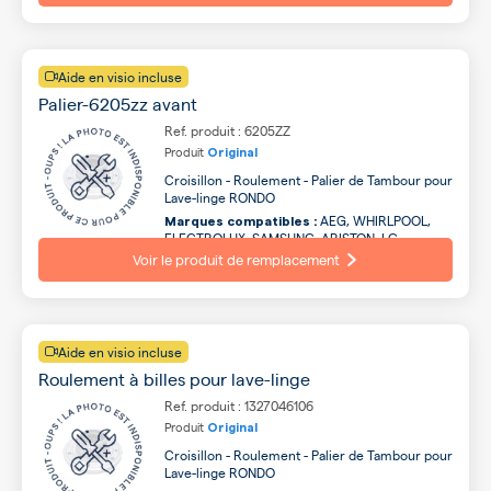
Aide en visio incluse
Palier-6205zz avant
Ref. produit : 6205ZZ
Produit
Original
Croisillon - Roulement - Palier de Tambour pour
Lave-linge RONDO
AEG, WHIRLPOOL,
Marques compatibles :
ELECTROLUX, SAMSUNG, ARISTON, LG,
GORENJE, INDESIT, BAUKNECHT, ARTHUR
Voir le produit de remplacement
MARTIN ...
Aide en visio incluse
Roulement à billes pour lave-linge
Ref. produit : 1327046106
Produit
Original
Croisillon - Roulement - Palier de Tambour pour
Lave-linge RONDO