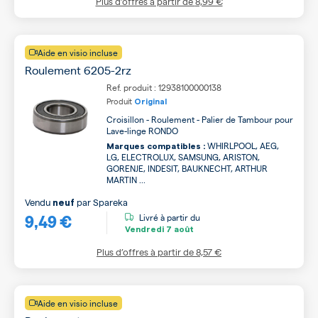
Plus d’offres à partir de
8,99 €
Aide en visio incluse
Roulement 6205-2rz
Ref. produit : 12938100000138
Produit
Original
Croisillon - Roulement - Palier de Tambour pour
Lave-linge RONDO
WHIRLPOOL, AEG,
Marques compatibles :
LG, ELECTROLUX, SAMSUNG, ARISTON,
GORENJE, INDESIT, BAUKNECHT, ARTHUR
MARTIN ...
Vendu
par
Spareka
neuf
9,49 €
Livré à partir du
Vendredi
7 août
Plus d’offres à partir de
8,57 €
Aide en visio incluse