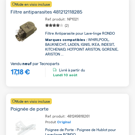
Aide en visio incluse
Filtre antiparasites 481212118285
Ref. produit : NP1021
(2)
Filtre Antiparasite pour Lave-linge RONDO
WHIRLPOOL,
Marques compatibles :
BAUKNECHT, LADEN, IGNIS, IKEA, INDESIT,
KITCHENAID, HOTPOINT ARISTON, GORENJE,
ARISTON ...
Vendu
par
Tecnoparts
neuf
17,18 €
Livré à partir du
Lundi
10 août
Aide en visio incluse
Poignée de porte
Ref. produit : 481249818261
Produit
Original
Poignee de Porte - Poignee de Hublot pour
Lave-linge RONDO