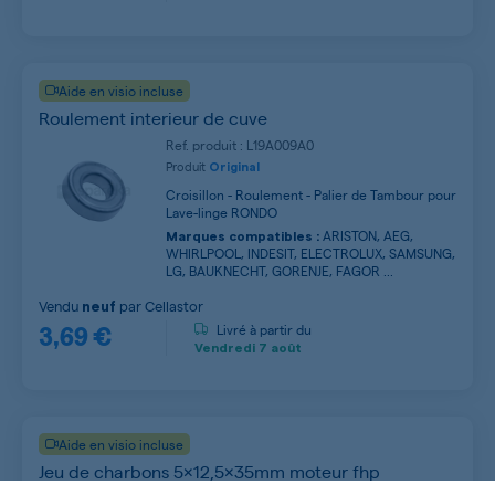
Aide en visio incluse
Roulement interieur de cuve
Ref. produit : L19A009A0
Produit
Original
Croisillon - Roulement - Palier de Tambour pour
Lave-linge RONDO
ARISTON, AEG,
Marques compatibles :
WHIRLPOOL, INDESIT, ELECTROLUX, SAMSUNG,
LG, BAUKNECHT, GORENJE, FAGOR ...
Vendu
par
Cellastor
neuf
3,69 €
Livré à partir du
Vendredi
7 août
Aide en visio incluse
Jeu de charbons 5x12,5x35mm moteur fhp