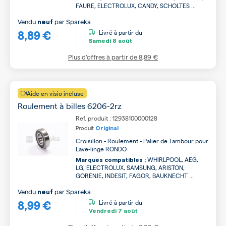
FAURE, ELECTROLUX, CANDY, SCHOLTES ...
Vendu
par
Spareka
neuf
8,89 €
Livré à partir du
Samedi
8 août
Plus d’offres à partir de
8,89 €
Aide en visio incluse
Roulement à billes 6206-2rz
Ref. produit : 12938100000128
Produit
Original
Croisillon - Roulement - Palier de Tambour pour
Lave-linge RONDO
WHIRLPOOL, AEG,
Marques compatibles :
LG, ELECTROLUX, SAMSUNG, ARISTON,
GORENJE, INDESIT, FAGOR, BAUKNECHT ...
Vendu
par
Spareka
neuf
8,99 €
Livré à partir du
Vendredi
7 août