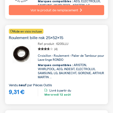
AEG, ELECTROLUX,
Marques compatibles :
SAMSUNG, WHIRLPOOL, ARISTON, LG,
GORENJE, INDESIT, ARTHUR MARTIN,
Voir le produit de remplacement
BAUKNECHT ...
Aide en visio incluse
Roulement bille nsk 25x52x15
Ref. produit : 6205LLU
(4)
Croisillon - Roulement - Palier de Tambour pour
Lave-linge RONDO
ARISTON,
Marques compatibles :
WHIRLPOOL, AEG, INDESIT, ELECTROLUX,
SAMSUNG, LG, BAUKNECHT, GORENJE, ARTHUR
MARTIN ...
Vendu
par
Pièces Outils
neuf
9,31 €
Livré à partir du
Mercredi
12 août