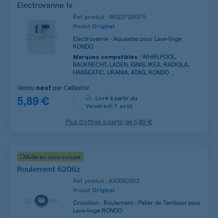
Electrovanne 1v
Ref. produit : 481227128375
Produit
Original
Electrovanne - Aquastop pour Lave-linge
RONDO
WHIRLPOOL,
Marques compatibles :
BAUKNECHT, LADEN, IGNIS, IKEA, RADIOLA,
HANSEATIC, URANIA, ATAG, RONDO ...
Vendu
par
Cellastor
neuf
5,89 €
Livré à partir du
Vendredi
7 août
Plus d’offres à partir de
5,89 €
Aide en visio incluse
Roulement 6206z
Ref. produit : AS0062852
Produit
Original
Croisillon - Roulement - Palier de Tambour pour
Lave-linge RONDO