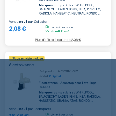
WHIRLPOOL,
Marques compatibles :
BAUKNECHT, LADEN, IGNIS, IKEA, PRIVILEG,
RADIOLA, HANSEATIC, NEUTRAL, RONDO ...
Vendu
par
Cellastor
neuf
2,08 €
Livré à partir du
Vendredi
7 août
Plus d’offres à partir de
2,08 €
Aide en visio incluse
électrovanne
Ref. produit : 481228128382
Produit
Original
Electrovanne - Aquastop pour Lave-linge
RONDO
WHIRLPOOL,
Marques compatibles :
BAUKNECHT, LADEN, IGNIS, IKEA, RADIOLA,
HANSEATIC, URANIA, ATAG, RONDO ...
Vendu
par
Tecnoparts
neuf
18,46 €
Livré à partir du