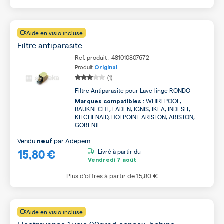
Aide en visio incluse
Filtre antiparasite
Ref. produit : 481010807672
Produit
Original
(1)
Filtre Antiparasite pour Lave-linge RONDO
WHIRLPOOL,
Marques compatibles :
BAUKNECHT, LADEN, IGNIS, IKEA, INDESIT,
KITCHENAID, HOTPOINT ARISTON, ARISTON,
GORENJE ...
Vendu
par
Adepem
neuf
15,80 €
Livré à partir du
Vendredi
7 août
Plus d’offres à partir de
15,80 €
Aide en visio incluse