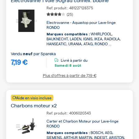
Electrovanne 1 voie 90grad connex. bobine
Ref. produit : 481227128375
(25)
Electrovanne - Aquastop pour Lave-linge
RONDO
WHIRLPOOL,
Marques compatibles :
BAUKNECHT, LADEN, IGNIS, IKEA, RADIOLA,
HANSEATIC, URANIA, ATAG, RONDO ...
Vendu
par
Spareka
neuf
7,19 €
Livré à partir du
Samedi
8 août
Plus d’offres à partir de
7,19 €
Aide en visio incluse
Charbons moteur x2
Ref. produit : 4006020343
Carter et Charbon Moteur pour Lave-linge
RONDO
BOSCH, AEG,
Marques compatibles :
SIEMENS, ARTHUR MARTIN, INDESIT, ARISTON,