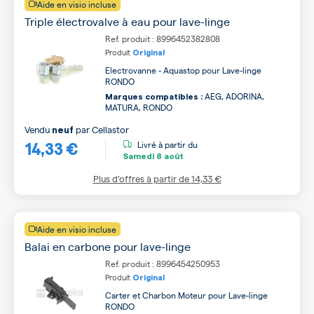
Aide en visio incluse
Triple électrovalve à eau pour lave-linge
Ref. produit : 8996452382808
Produit
Original
Electrovanne - Aquastop pour Lave-linge
RONDO
AEG, ADORINA,
Marques compatibles :
MATURA, RONDO
Vendu
par
Cellastor
neuf
14,33 €
Livré à partir du
Samedi
8 août
Plus d’offres à partir de
14,33 €
Aide en visio incluse
Balai en carbone pour lave-linge
Ref. produit : 8996454250953
Produit
Original
Carter et Charbon Moteur pour Lave-linge
RONDO