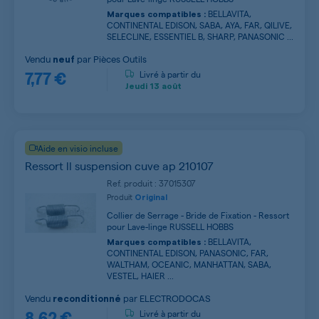
BELLAVITA,
Marques compatibles :
CONTINENTAL EDISON, SABA, AYA, FAR, QILIVE,
SELECLINE, ESSENTIEL B, SHARP, PANASONIC ...
Vendu
par
Pièces Outils
neuf
7,77 €
Livré à partir du
Jeudi
13 août
Aide en visio incluse
Ressort ll suspension cuve ap 210107
Ref. produit : 37015307
Produit
Original
Collier de Serrage - Bride de Fixation - Ressort
pour Lave-linge RUSSELL HOBBS
BELLAVITA,
Marques compatibles :
CONTINENTAL EDISON, PANASONIC, FAR,
WALTHAM, OCEANIC, MANHATTAN, SABA,
VESTEL, HAIER ...
Vendu
par
ELECTRODOCAS
reconditionné
8,62 €
Livré à partir du