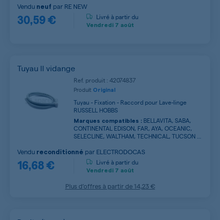
Vendu
par
RE NEW
neuf
30,59 €
Livré à partir du
Vendredi
7 août
Tuyau ll vidange
Ref. produit : 42074837
Produit
Original
Tuyau - Fixation - Raccord pour Lave-linge
RUSSELL HOBBS
BELLAVITA, SABA,
Marques compatibles :
CONTINENTAL EDISON, FAR, AYA, OCEANIC,
SELECLINE, WALTHAM, TECHNICAL, TUCSON ...
Vendu
par
ELECTRODOCAS
reconditionné
16,68 €
Livré à partir du
Vendredi
7 août
Plus d’offres à partir de
14,23 €