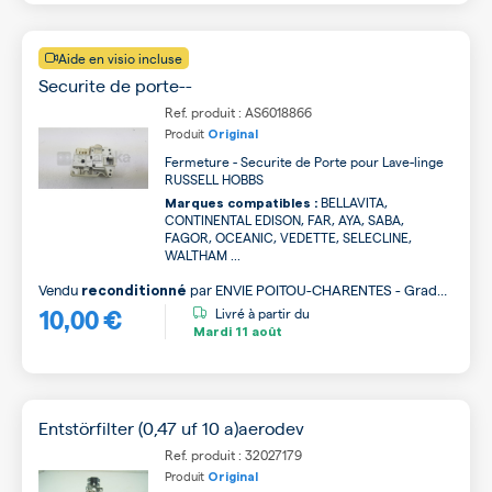
Aide en visio incluse
Securite de porte--
Ref. produit : AS6018866
Produit
Original
Fermeture - Securite de Porte pour Lave-linge
RUSSELL HOBBS
BELLAVITA,
Marques compatibles :
CONTINENTAL EDISON, FAR, AYA, SABA,
FAGOR, OCEANIC, VEDETTE, SELECLINE,
WALTHAM ...
Vendu
par
ENVIE POITOU-CHARENTES - Grade
reconditionné
10,00 €
B
Livré à partir du
Mardi
11 août
Entstörfilter (0,47 uf 10 a)aerodev
Ref. produit : 32027179
Produit
Original