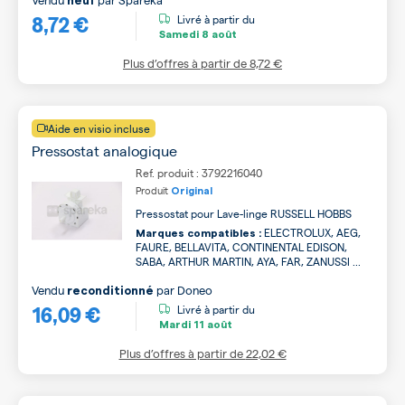
neuf
8,72 €
Livré à partir du
Samedi
8 août
Plus d’offres à partir de
8,72 €
Aide en visio incluse
Pressostat analogique
Ref. produit : 3792216040
Produit
Original
Pressostat pour Lave-linge RUSSELL HOBBS
ELECTROLUX, AEG,
Marques compatibles :
FAURE, BELLAVITA, CONTINENTAL EDISON,
SABA, ARTHUR MARTIN, AYA, FAR, ZANUSSI ...
Vendu
par
Doneo
reconditionné
16,09 €
Livré à partir du
Mardi
11 août
Plus d’offres à partir de
22,02 €