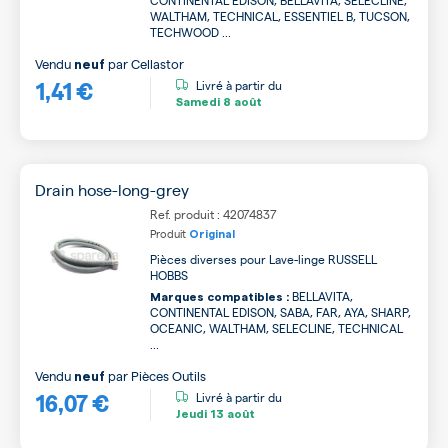
CONTINENTAL EDISON, BELLAVITA, SELECLINE,
WALTHAM, TECHNICAL, ESSENTIEL B, TUCSON,
TECHWOOD ...
Vendu
par
Cellastor
neuf
1,41 €
Livré à partir du
Samedi
8 août
Drain hose-long-grey
Ref. produit : 42074837
Produit
Original
Pièces diverses pour Lave-linge RUSSELL
HOBBS
BELLAVITA,
Marques compatibles :
CONTINENTAL EDISON, SABA, FAR, AYA, SHARP,
OCEANIC, WALTHAM, SELECLINE, TECHNICAL
...
Vendu
par
Pièces Outils
neuf
16,07 €
Livré à partir du
Jeudi
13 août