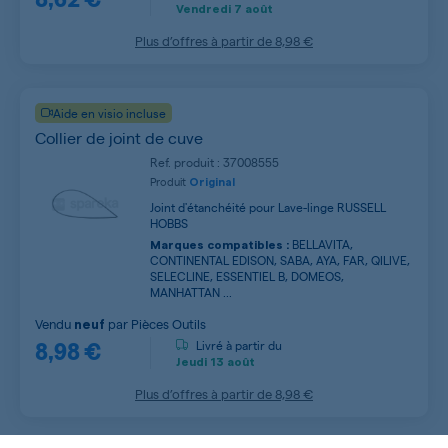
Vendredi
7 août
Plus d’offres à partir de
8,98 €
Aide en visio incluse
Collier de joint de cuve
Ref. produit : 37008555
Produit
Original
Joint d'étanchéité pour Lave-linge RUSSELL
HOBBS
BELLAVITA,
Marques compatibles :
CONTINENTAL EDISON, SABA, AYA, FAR, QILIVE,
SELECLINE, ESSENTIEL B, DOMEOS,
MANHATTAN ...
Vendu
par
Pièces Outils
neuf
8,98 €
Livré à partir du
Jeudi
13 août
Plus d’offres à partir de
8,98 €