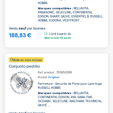
HOBBS
BELLAVITA,
Marques compatibles :
PANASONIC, SELECLINE, CONTINENTAL
EDISON, SHARP, QILIVE, ESSENTIEL B, RUSSELL
HOBBS, EUDORA, VESTFROST ...
Vendu
par
Spareka
neuf
188,83 €
Livré à partir du
Mercredi
19 août
Aide en visio incluse
Conjunto pestillo
Ref. produit : 763850288
Produit
Original
Fermeture - Securite de Porte pour Lave-linge
RUSSELL HOBBS
BELLAVITA,
Marques compatibles :
CONTINENTAL EDISON, AYA, SABA, FAR,
OCEANIC, SELECLINE, WALTHAM, TECHNICAL,
QILIVE ...
Vendu
par
Spareka