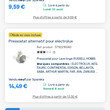
neuf
9,59 €
Livré à partir du
Lundi
10 août
Plus d’offres à partir de
9,59 €
Aide en visio incluse
Pressostat alternatif pour electrolux
Ref. produit : 3792216040
(1)
Pressostat pour Lave-linge RUSSELL HOBBS
ELECTROLUX, AEG,
Marques compatibles :
FAURE, CONTINENTAL EDISON, BELLAVITA,
SABA, ARTHUR MARTIN, FAR, AYA, ZANUSSI ...
Vendu
par
Spareka
neuf
14,49 €
Livré à partir du
Samedi
8 août
Plus d’offres à partir de
13,30 €