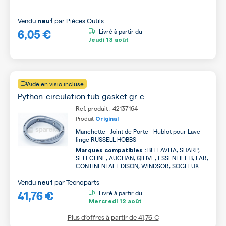
...
Vendu
par
Pièces Outils
neuf
6,05 €
Livré à partir du
Jeudi
13 août
Aide en visio incluse
Python-circulation tub gasket gr-c
Ref. produit : 42137164
Produit
Original
Manchette - Joint de Porte - Hublot pour Lave-
linge RUSSELL HOBBS
BELLAVITA, SHARP,
Marques compatibles :
SELECLINE, AUCHAN, QILIVE, ESSENTIEL B, FAR,
CONTINENTAL EDISON, WINDSOR, SOGELUX ...
Vendu
par
Tecnoparts
neuf
41,76 €
Livré à partir du
Mercredi
12 août
Plus d’offres à partir de
41,76 €