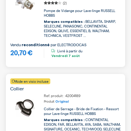
(2)
Pompe de Vidange pour Lave-linge RUSSELL
HOBBS
BELLAVITA, SHARP,
Marques compatibles :
SELECLINE, PANASONIC, CONTINENTAL
EDISON, QILIVE, ESSENTIEL B, WALTHAM,
TECHNICA, VESTFROST ...
Vendu
par
ELECTRODOCAS
reconditionné
20,70 €
Livré à partir du
Vendredi
7 août
Aide en visio incluse
Collier
Ref. produit : 42004189
Produit
Original
Collier de Serrage - Bride de Fixation - Ressort
pour Lave-linge RUSSELL HOBBS
CONTINENTAL
Marques compatibles :
EDISON, FAR, BELLAVITA, AYA, SABA, WALTHAM,
SIGNATURE, OCEANIC, TECHWOOD, SELECLINE