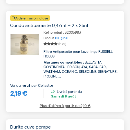
Aide en visio incluse
Condo antiparasite 0,47mf + 2 x 25nf
Ref. produit : 32005983
Produit
Original
(2)
Filtre Antiparasite pour Lave-linge RUSSELL
HOBBS
BELLAVITA,
Marques compatibles :
CONTINENTAL EDISON, AYA, SABA, FAR,
WALTHAM, OCEANIC, SELECLINE, SIGNATURE,
PROLINE ...
Vendu
par
Cellastor
neuf
2,19 €
Livré à partir du
Samedi
8 août
Plus d’offres à partir de
2,19 €
Durite cuve pompe