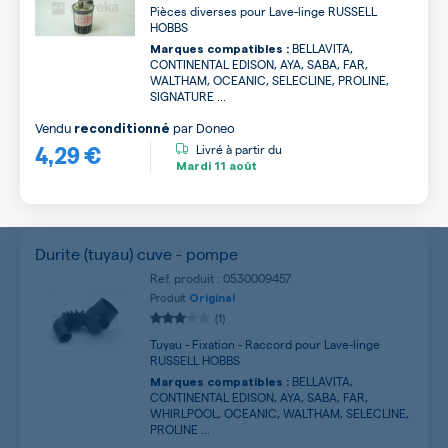
Pièces diverses pour Lave-linge RUSSELL
HOBBS
BELLAVITA,
Marques compatibles :
CONTINENTAL EDISON, AYA, SABA, FAR,
WALTHAM, OCEANIC, SELECLINE, PROLINE,
SIGNATURE ...
Vendu
par
Doneo
reconditionné
4,29 €
Livré à partir du
Mardi
11 août
Durite (tuyau) cuve - pompe
Ref. produit : 0530009457
Produit
Original
(1)
Tuyau - Fixation - Raccord pour Lave-linge
RUSSELL HOBBS
BELLAVITA,
Marques compatibles :
CONTINENTAL EDISON, AYA, SABA, FAR,
WHIRLPOOL, OCEANIC, WALTHAM, SELECLINE,
PROLINE ...