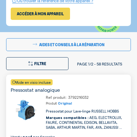
Où trouver la référence de votre appareil ?
ACCÉDER À MON APPAREIL
AIDES ET CONSEILS À LA RÉPARATION
FILTRE
PAGE
1/2
-
58 RESULTATS
Aide en visio incluse
Pressostat analogique
Ref. produit : 3792216032
Produit
Original
Pressostat pour Lave-linge RUSSELL HOBBS
AEG, ELECTROLUX,
Marques compatibles :
FAURE, CONTINENTAL EDISON, BELLAVITA,
SABA, ARTHUR MARTIN, FAR, AYA, ZANUSSI ...
Vendu
par
Spareka