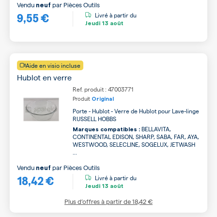
Vendu
par
Pièces Outils
neuf
9,55 €
Livré à partir du
Jeudi
13 août
Aide en visio incluse
Hublot en verre
Ref. produit : 47003771
Produit
Original
Porte - Hublot - Verre de Hublot pour Lave-linge
RUSSELL HOBBS
BELLAVITA,
Marques compatibles :
CONTINENTAL EDISON, SHARP, SABA, FAR, AYA,
WESTWOOD, SELECLINE, SOGELUX, JETWASH
...
Vendu
par
Pièces Outils
neuf
18,42 €
Livré à partir du
Jeudi
13 août
Plus d’offres à partir de
18,42 €