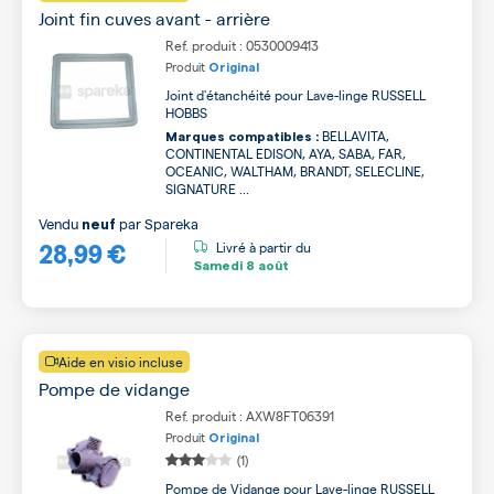
Joint fin cuves avant - arrière
Ref. produit : 0530009413
Produit
Original
Joint d'étanchéité pour Lave-linge RUSSELL
HOBBS
BELLAVITA,
Marques compatibles :
CONTINENTAL EDISON, AYA, SABA, FAR,
OCEANIC, WALTHAM, BRANDT, SELECLINE,
SIGNATURE ...
Vendu
par
Spareka
neuf
28,99 €
Livré à partir du
Samedi
8 août
Aide en visio incluse
Pompe de vidange
Ref. produit : AXW8FT06391
Produit
Original
(1)
Pompe de Vidange pour Lave-linge RUSSELL