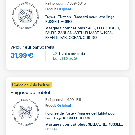
Ref. produit : 758973045
Produit
Original
Tuyau - Fixation - Raccord pour Lave-linge
RUSSELL HOBBS
AEG, ELECTROLUX,
Marques compatibles :
FAURE, ZANUSSI, ARTHUR MARTIN, IKEA,
BRANDT, FAR, OCEAN, CURTISS ...
Vendu
par
Spareka
neuf
31,99 €
Livré à partir du
Lundi
10 août
Aide en visio incluse
Poignée de hublot
Ref. produit : 42041811
Produit
Original
Poignee de Porte - Poignee de Hublot pour
Lave-linge RUSSELL HOBBS
SELECLINE, RUSSELL
Marques compatibles :
HOBBS