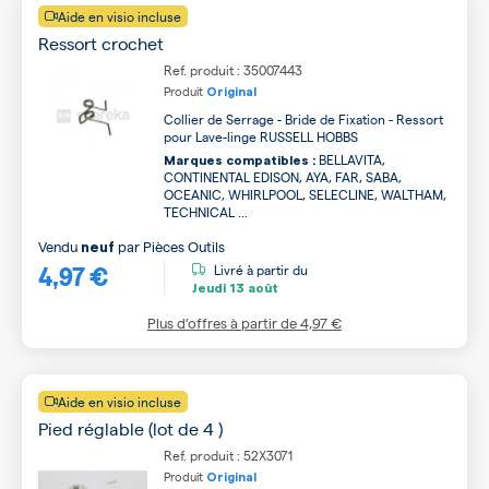
Aide en visio incluse
Ressort crochet
Ref. produit : 35007443
Produit
Original
Collier de Serrage - Bride de Fixation - Ressort
pour Lave-linge RUSSELL HOBBS
BELLAVITA,
Marques compatibles :
CONTINENTAL EDISON, AYA, FAR, SABA,
OCEANIC, WHIRLPOOL, SELECLINE, WALTHAM,
TECHNICAL ...
Vendu
par
Pièces Outils
neuf
4,97 €
Livré à partir du
Jeudi
13 août
Plus d’offres à partir de
4,97 €
Aide en visio incluse
Pied réglable (lot de 4 )
Ref. produit : 52X3071
Produit
Original