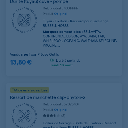
Durite (tuyau) cuve - pompe
Ref. produit : 40014447
Produit
Original
Tuyau - Fixation - Raccord pour Lave-linge
RUSSELL HOBBS
BELLAVITA,
Marques compatibles :
CONTINENTAL EDISON, AYA, SABA, FAR,
WHIRLPOOL, OCEANIC, WALTHAM, SELECLINE,
PROLINE ...
Vendu
par
Pièces Outils
neuf
13,80 €
Livré à partir du
Jeudi
13 août
Aide en visio incluse
Ressort de manchette clip-phyton-2
Ref. produit : 37023407
Produit
Original
(2)
Collier de Serrage - Bride de Fixation - Ressort
pour Lave-linge RUSSELL HOBBS