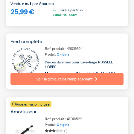
Vendu
par
Spareka
neuf
25,99 €
Livré à partir du
Lundi
10 août
Pied complète
Ref. produit : 49015694
Produit
Original
Pièces diverses pour Lave-linge RUSSELL
HOBBS
BELLAVITA, SABA,
Marques compatibles :
FAR, CONTINENTAL EDISON, WHIRLPOOL, AYA,
Voir le produit de remplacement
WALTHAM, SELECLINE, SIGNATURE, BRANDT ...
Aide en visio incluse
Amortisseur
Ref. produit : 47010522
Produit
Original
(1)