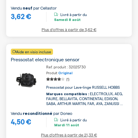
Vendu
par
Cellastor
neuf
3,62 €
Livré à partir du
Samedi
8 août
Plus d’offres à partir de
3,62 €
Aide en visio incluse
Pressostat electronique sensor
Ref. produit : 32025730
Produit
Original
(1)
Pressostat pour Lave-linge RUSSELL HOBBS
ELECTROLUX, AEG,
Marques compatibles :
FAURE, BELLAVITA, CONTINENTAL EDISON,
SABA, ARTHUR MARTIN, FAR, AYA, ZANUSSI ...
Vendu
par
Doneo
reconditionné
4,50 €
Livré à partir du
Mardi
11 août
Plus d’offres à partir de
21,33 €