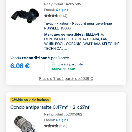
Ref. produit : 42127585
Produit
Original
(4)
Tuyau - Fixation - Raccord pour Lave-linge
RUSSELL HOBBS
BELLAVITA,
Marques compatibles :
CONTINENTAL EDISON, AYA, SABA, FAR,
WHIRLPOOL, OCEANIC, WALTHAM, SELECLINE,
TECHNICAL ...
Vendu
par
Doneo
reconditionné
6,06 €
Livré à partir du
Mardi
11 août
Plus d’offres à partir de
20,19 €
Aide en visio incluse
Condo antiparasite 0,47mf + 2 x 27nf
Ref. produit : 32005982
Produit
Original
(2)