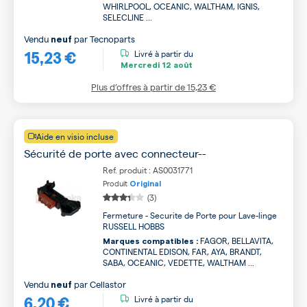
WHIRLPOOL, OCEANIC, WALTHAM, IGNIS,
SELECLINE ...
Vendu
par
Tecnoparts
neuf
15,23 €
Livré à partir du
Mercredi
12 août
Plus d’offres à partir de
15,23 €
Aide en visio incluse
Sécurité de porte avec connecteur--
Ref. produit : AS0031771
Produit
Original
(3)
Fermeture - Securite de Porte pour Lave-linge
RUSSELL HOBBS
FAGOR, BELLAVITA,
Marques compatibles :
CONTINENTAL EDISON, FAR, AYA, BRANDT,
SABA, OCEANIC, VEDETTE, WALTHAM ...
Vendu
par
Cellastor
neuf
6,20 €
Livré à partir du