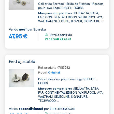
Collier de Serrage - Bride de Fixation - Ressort
pour Lave-linge RUSSELL HOBBS
BELLAVITA, SABA,
Marques compatibles :
FAR, CONTINENTAL EDISON, WHIRLPOOL, AYA,
WALTHAM, SELECLINE, BRANDT, SIGNATURE ...
Vendu
par
Spareka
neuf
47,95 €
Livré à partir du
Vendredi
21 août
Pied ajustable
Ref. produit : 47013982
Produit
Original
Pièces diverses pour Lave-linge RUSSELL
HOBBS
BELLAVITA, SABA,
Marques compatibles :
FAR, CONTINENTAL EDISON, WHIRLPOOL, AYA,
WALTHAM, SELECLINE, SIGNATURE,
TECHWOOD ...
Vendu
par
ELECTRODOCAS
reconditionné
Livré à partir du