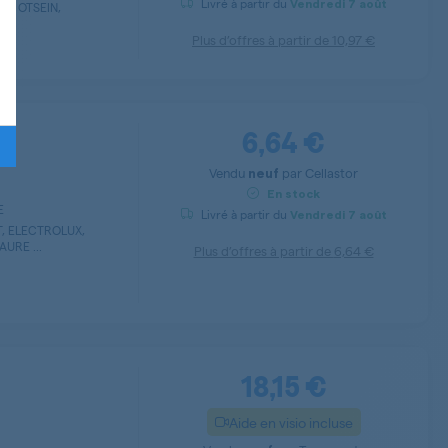
Livré à partir du
Vendredi
7 août
E, OTSEIN,
Plus d’offres à partir de
10,97 €
6,64 €
Vendu
par
Cellastor
neuf
En stock
E
Livré à partir du
Vendredi
7 août
T, ELECTROLUX,
URE ...
Plus d’offres à partir de
6,64 €
18,15 €
Aide en visio incluse