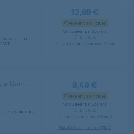
12,69 €
Aide en visio incluse
Vendu
par
Spareka
neuf
En stock
BRANDT, VEDETTE,
Livré à partir du
CHT ...
Mercredi
5 août
9,49 €
ie ø 12mm.
Aide en visio incluse
Vendu
par
Spareka
neuf
En stock
E, BEKO, WHIRLPOOL,
Livré à partir du
Jeudi
6 août
Plus d’offres à partir de
7,30 €