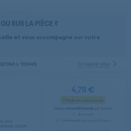
OU SUR LA PIÈCE ?
seille et vous accompagne sur votre
à
En savoir plus
D'HUI
10H45
4,79 €
Aide en visio incluse
Vendu
par
Doneo
reconditionné
En stock
Livré à partir du
Lundi
10 août
S, AEG,
ANUSSI, OTSEIN,
Plus d’offres à partir de
8,01 €