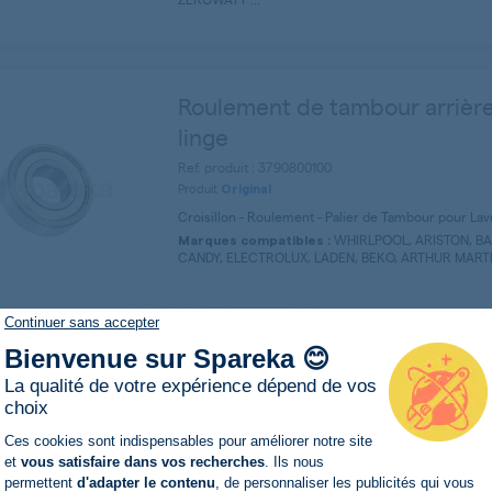
Roulement de tambour arrière
linge
Ref. produit : 3790800100
Produit
Original
Croisillon - Roulement - Palier de Tambour pour L
WHIRLPOOL, ARISTON, BA
Marques compatibles :
CANDY, ELECTROLUX, LADEN, BEKO, ARTHUR MARTIN
Continuer sans accepter
Bienvenue sur Spareka 😊
Résistance + sonde
La qualité de votre expérience dépend de vos
Ref. produit : 41028717
choix
Produit
Plateforme de Gestion du Consentemen
Original
Ces cookies sont indispensables pour améliorer notre site
(1)
et
vous satisfaire dans vos recherches
. Ils nous
Resistance pour Lave-linge VENDOME
permettent
d'adapter le contenu
, de personnaliser les publicités qui vous