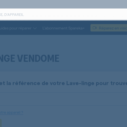
ides pour réparer
L’abonnement Spareka+
Réparez en visi
INGE VENDOME
et la référence de votre
Lave-linge
pour trouv
tre appareil ?