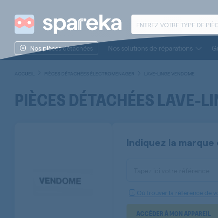
Nos solutions de réparations
Gu
Nos pièces détachées
ACCUEIL
PIÈCES DÉTACHÉES ÉLECTROMÉNAGER
LAVE-LINGE VENDOME
PIÈCES DÉTACHÉES LAVE-L
Indiquez la marque 
Tapez ici votre référence
Où trouver la référence de vo
ACCÉDER À MON APPAREIL