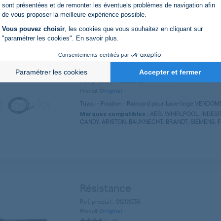
Axeptio consent
CANDY, HOOVER, VENDOM
Marques compatibles :
sont présentées et de remonter les éventuels problèmes de navigation afin
ROSIERES, ZEROWATT
de vous proposer la meilleure expérience possible.
Vous pouvez choisir
, les cookies que vous souhaitez en cliquant sur
"paramétrer les cookies".
En savoir plus
.
Consentements certifiés par
Tuyau pressostat 5x8
Paramétrer les cookies
Accepter et fermer
Ref. produit : 49003248
Produit
Original
Tuyau - Fixation - Raccord pour Lave-linge VENDOM
AEG, WHIRLPOOL, INDESI
Marques compatibles :
CANDY, ARISTON, BAUKNECHT, BRANDT, SIEMENS, FA
Résistance
Ref. produit : 91201638
Produit
Original