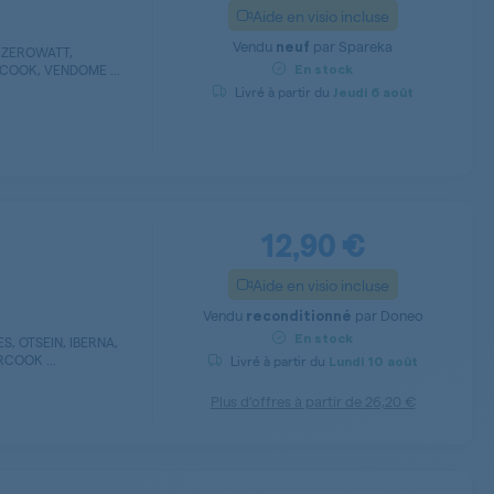
Aide en visio incluse
Vendu
par
Spareka
neuf
 ZEROWATT,
RCOOK, VENDOME ...
En stock
Livré à partir du
Jeudi
6 août
12,90 €
Aide en visio incluse
Vendu
par
Doneo
reconditionné
En stock
, OTSEIN, IBERNA,
COOK ...
Livré à partir du
Lundi
10 août
Plus d’offres à partir de
26,20 €