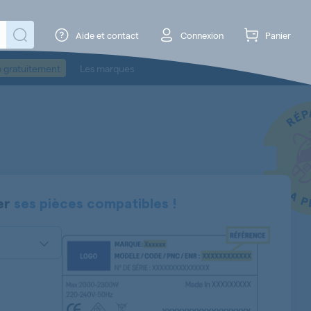
Aide et contact
Connexion
Panier
o gratuitement
Les marques
er
ses pièces compatibles !