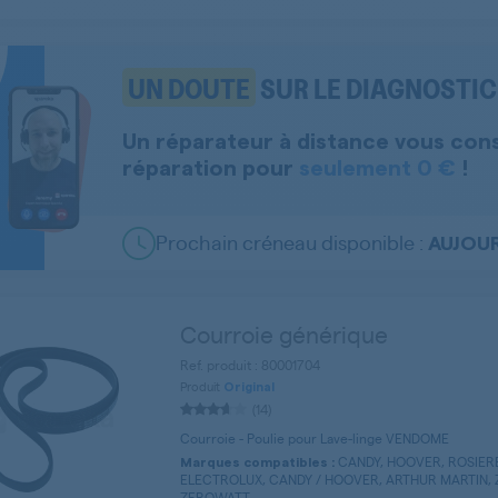
UN DOUTE
SUR LE DIAGNOSTIC 
Un réparateur à distance vous con
réparation pour
seulement 0 €
!
Prochain créneau disponible :
AUJOUR
Courroie générique
Ref. produit : 80001704
Produit
Original
(14)
Courroie - Poulie pour Lave-linge VENDOME
CANDY, HOOVER, ROSIERE
Marques compatibles :
ELECTROLUX, CANDY / HOOVER, ARTHUR MARTIN, Z
ZEROWATT ...