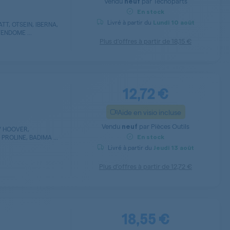
Vendu
par
Tecnoparts
neuf
En stock
Livré à partir du
Lundi
10 août
T, OTSEIN, IBERNA,
ENDOME ...
Plus d’offres à partir de
18,15 €
12,72 €
Aide en visio incluse
Vendu
par
Pièces Outils
neuf
/ HOOVER,
PROLINE, BADIMA ...
En stock
Livré à partir du
Jeudi
13 août
Plus d’offres à partir de
12,72 €
18,55 €