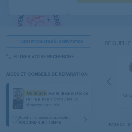
AIDES ET CONSEILS À LA RÉPARATION
DE QUELLE
FILTRER VOTRE RECHERCHE
AIDES ET CONSEILS DE RÉPARATION
Filtre Vidange - Filtre
 -
Peluche - Filtre
Un doute
sur le diagnostic ou
on
Filtre Antiparasite
Pomp
Electrovanne -
Consultez un
nge
sur la pièce ?
Aquastop
réparateur en visio !
Prochain créneau disponible :
à
AUJOURD'HUI
10H45
PAGE
1/2
-
6