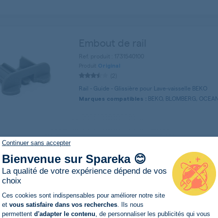
Embout de rail
Ref. produit : 1731540100
Produit
Original
(2)
Rail - Guide - Glissière pour Lave-vaisselle BEKO
BEKO, BLOMBERG, OCEAN
Marques compatibles :
Continuer sans accepter
Bienvenue sur Spareka 😊
Butée de rail supérieur de ga
La qualité de votre expérience dépend de vos
Ref. produit : 1756290100
choix
Produit
Original
Plateforme de Gestion du Consentemen
Ces cookies sont indispensables pour améliorer notre site
Butée - Frein pour Lave-vaisselle BEKO
et
vous satisfaire dans vos recherches
. Ils nous
BEKO, BLOMBERG
Marques compatibles :
permettent
d'adapter le contenu
, de personnaliser les publicités qui vous