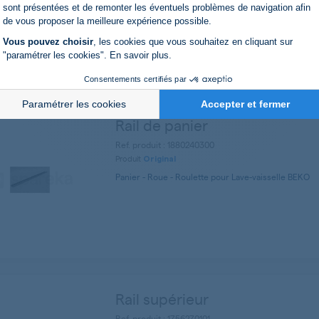
Axeptio consent
sont présentées et de remonter les éventuels problèmes de navigation afin
de vous proposer la meilleure expérience possible.
Vous pouvez choisir
, les cookies que vous souhaitez en cliquant sur
"paramétrer les cookies".
En savoir plus
.
Consentements certifiés par
Paramétrer les cookies
Accepter et fermer
Rail de panier
Ref. produit : 1880240300
Produit
Original
Panier - Roue - Roulette pour Lave-vaisselle BEKO
Rail supérieur
Ref. produit : 1756270101