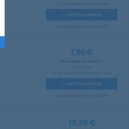
Livré à partir du
Lundi
10 août
AJOUTER AU PANIER
Plus d’offres à partir de
5,76 €
7,56 €
Vendu
par
Cellastor
neuf
En stock
Livré à partir du
Vendredi
7 août
AJOUTER AU PANIER
Plus d’offres à partir de
7,56 €
19,39 €