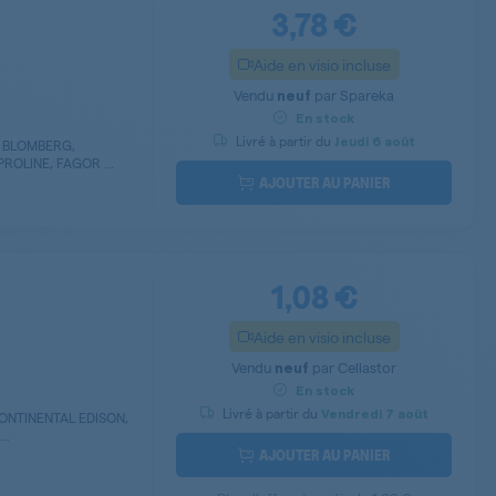
3,78 €
Aide en visio incluse
Vendu
par
Spareka
neuf
En stock
Livré à partir du
Jeudi
6 août
, BLOMBERG,
ROLINE, FAGOR ...
AJOUTER AU PANIER
1,08 €
Aide en visio incluse
Vendu
par
Cellastor
neuf
En stock
Livré à partir du
Vendredi
7 août
ONTINENTAL EDISON,
..
AJOUTER AU PANIER