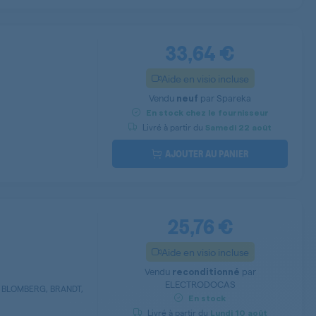
33,64 €
Aide en visio incluse
Vendu
par
Spareka
neuf
En stock chez le fournisseur
Livré à partir du
Samedi
22 août
AJOUTER AU PANIER
25,76 €
Aide en visio incluse
Vendu
par
reconditionné
ELECTRODOCAS
, BLOMBERG, BRANDT,
.
En stock
Livré à partir du
Lundi
10 août