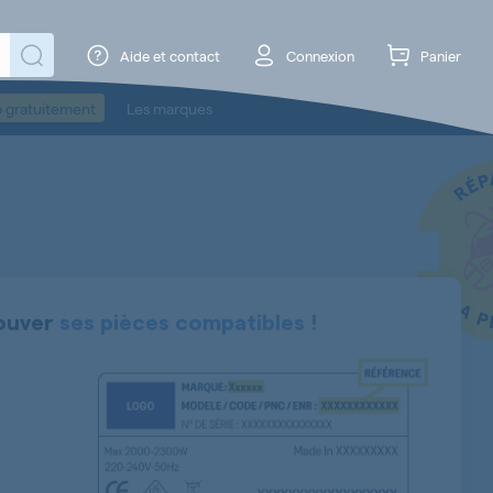
Aide et contact
Connexion
Panier
o gratuitement
Les marques
ouver
ses pièces compatibles !