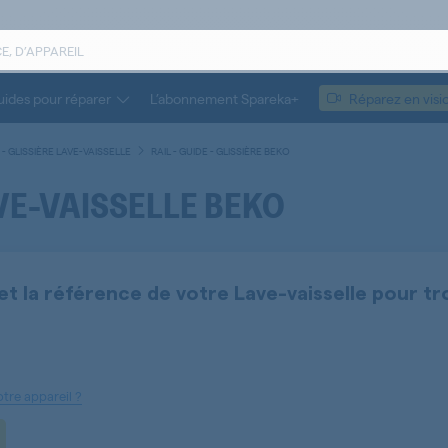
ides pour réparer
L’abonnement Spareka+
Réparez en visi
E - GLISSIÈRE LAVE-VAISSELLE
RAIL - GUIDE - GLISSIÈRE BEKO
AVE-VAISSELLE BEKO
et la référence de votre
Lave-vaisselle
pour tr
tre appareil ?