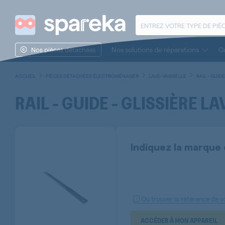
Nos solutions de réparations
Gu
Nos pièces détachées
ACCUEIL
PIÈCES DÉTACHÉES ÉLECTROMÉNAGER
LAVE-VAISSELLE
RAIL - GUID
RAIL - GUIDE - GLISSIÈRE L
Indiquez la marque 
Où trouver la référence de vo
ACCÉDER À MON APPAREIL